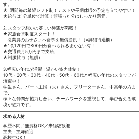
す。
★1週間毎の希望シフト制！テストや長期休暇の予定も立てやすい！
★給与は1分単位で計算！頑張った分はしっかり還元。
2. スタッフ想いの嬉しい待遇が満載！
★家族食堂制度スタート！
従業員のお子さまへ食事を無償提供！（※詳細待遇欄）
★1食120円で800円分食べられるまかない有！
★交通費月5万円まで支給。
★制服貸与（無償）
3.幅広い年代が活躍！温かい協力体制！
10代・20代・30代・40代・50代・60代と幅広い年代のスタッフが
活躍中！
学生さん、パート主婦（夫）さん、フリーターさん、中高年の方ま
で、
様々な仲間が協力し合い、チームワークを重視して、学び合える環
境が魅力です。
求める人材
学歴不問／無資格OK／未経験歓迎
主夫・主婦歓迎
高校生OK！