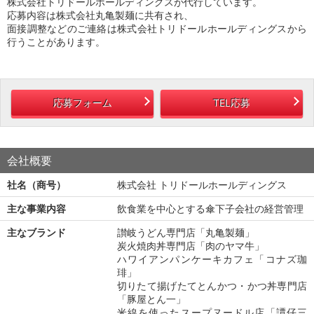
株式会社トリドールホールディングスが代行しています。
応募内容は株式会社丸亀製麺に共有され、
面接調整などのご連絡は株式会社トリドールホールディングスから
行うことがあります。
応募フォーム
TEL応募
会社概要
社名（商号）
株式会社 トリドールホールディングス
主な事業内容
飲食業を中心とする傘下子会社の経営管理
主なブランド
讃岐うどん専門店「丸亀製麺」
炭火焼肉丼専門店「肉のヤマ牛」
ハワイアンパンケーキカフェ「コナズ珈
琲」
切りたて揚げたてとんかつ・かつ丼専門店
「豚屋とん一」
米線を使ったスープヌードル店「譚仔三