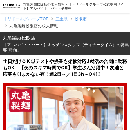
丸亀製麺松阪店の求人情報 - 【トリドールグループ公式採用サイ
ト】アルバイト・パート募集中
トリドールグループTOP
三重県
松阪市
丸亀製麺松阪店の求人情報
丸亀製麺松阪店
【アルバイト・パート】キッチンスタッフ（ディナータイム）の募集
要項詳細
土日だけＯＫ◎テストや授業も柔軟対応♪就活の合間に勤務
もOK！【夜のスキマ時間でOK】学生さん活躍中！友達と
応募も◎まかない有！週2日～／1日3h～OK◎