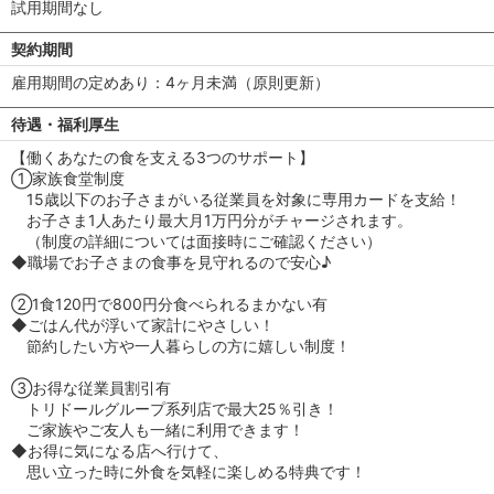
試用期間なし
契約期間
雇用期間の定めあり：4ヶ月未満（原則更新）
待遇・福利厚生
【働くあなたの食を支える3つのサポート】
①家族食堂制度
15歳以下のお子さまがいる従業員を対象に専用カードを支給！
お子さま1人あたり最大月1万円分がチャージされます。
（制度の詳細については面接時にご確認ください）
◆職場でお子さまの食事を見守れるので安心♪
②1食120円で800円分食べられるまかない有
◆ごはん代が浮いて家計にやさしい！
節約したい方や一人暮らしの方に嬉しい制度！
③お得な従業員割引有
トリドールグループ系列店で最大25％引き！
ご家族やご友人も一緒に利用できます！
◆お得に気になる店へ行けて、
思い立った時に外食を気軽に楽しめる特典です！