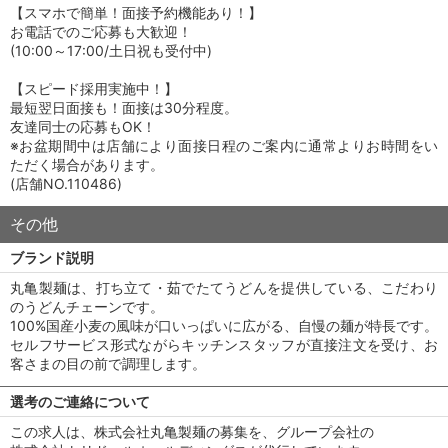
【スマホで簡単！面接予約機能あり！】
お電話でのご応募も大歓迎！
(10:00～17:00/土日祝も受付中)
【スピード採用実施中！】
最短翌日面接も！面接は30分程度。
友達同士の応募もOK！
※お盆期間中は店舗により面接日程のご案内に通常よりお時間をい
ただく場合があります。
(店舗NO.110486)
その他
ブランド説明
丸亀製麺は、打ち立て・茹でたてうどんを提供している、こだわり
のうどんチェーンです。
100%国産小麦の風味が口いっぱいに広がる、自慢の麺が特長です。
セルフサービス形式ながらキッチンスタッフが直接注文を受け、お
客さまの目の前で調理します。
選考のご連絡について
この求人は、株式会社丸亀製麺の募集を、グループ会社の