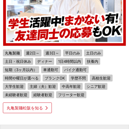
丸亀製麺
週2日～
週3日～
平日のみ
土日のみ
土日・祝日休み
ディナー
1日4時間以内
扶養内
短期（3ヶ月以内）
車通勤可
バイク通勤可
時間や曜日が選べる
ブランクOK
学歴不問
高校生歓迎
大学生歓迎
主婦（夫）歓迎
中高年歓迎
シニア歓迎
未経験者歓迎
経験者歓迎
フリーター歓迎
丸亀製麺松阪を知る