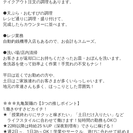
テイクアウト注文の調理もあります。
●天ぷら・おむすびの調理
レシピ通りに調理・盛り付けて、
完成したらカウンターに並べます。
●レジ業務
自動釣銭機導入店もあるので、お会計もスムーズ。
●洗い場/店内清掃
お客さまが返却口にお持ちくださったお皿・おぼんを洗います。
食洗器を使って効率よく作業！手荒れの不安もナシ！
平日は近くでお勤めの方や、
土日はご家族連れのお客さまが多くいらっしゃいます。
地元の常連さんも多く、ほっこりとした雰囲気！
☆☆☆丸亀製麺の【3つの推しポイント】
1.働きやすさピカイチ！
★「授業終わりにサクッと稼ぎたい」「土日だけ入りたい」など
ライフスタイルに合わせて働けます！短時間の勤務もOK◎
★22時以降は時給25％UP（深夜割増有）でさらに稼げる！
★週2日～、1日3h～OK！学業やサークル、遊びに合わせて組めま