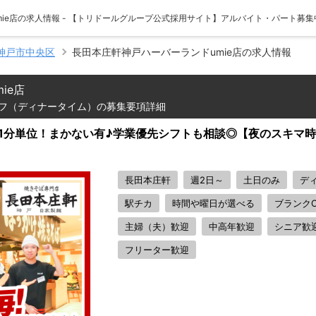
ie店の求人情報 - 【トリドールグループ公式採用サイト】アルバイト・パート募集
神戸市中央区
長田本庄軒神戸ハーバーランドumie店の求人情報
ie店
フ（ディナータイム）の募集要項詳細
は1分単位！まかない有♪学業優先シフトも相談◎【夜のスキマ
長田本庄軒
週2日～
土日のみ
デ
駅チカ
時間や曜日が選べる
ブランクO
主婦（夫）歓迎
中高年歓迎
シニア歓
フリーター歓迎