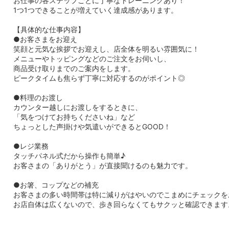
お仕事の各ステップごとに丁寧なトレーニングあり！
1つ1つできることが増えていく達成感があります。
【具体的な仕事内容】
●お客さまをお迎え
笑顔と元気な挨拶でお迎えし、店全体を明るい雰囲気に！
メニューやトッピングなどのご注文をお伺いし、
商品受け取りまでのご案内をします。
ピークタイムも焦らず丁寧に対応するのがポイント◎
●料理のお渡し
カウンター越しにお渡しをするときに、
「気をつけてお持ちくださいね」など
ちょっとした声掛けや気遣いができるとGOOD！
●レジ業務
タッチパネル式だから操作も簡単♪
お客さまの「ありがとう」が直接聞けるのも魅力です。
●お箸、コップなどの補充
お客さまの多い時間帯は特に減りがはやいのでこまめにチェックを
お店自体は広くないので、歩き回らなくてもサクッと確認できます