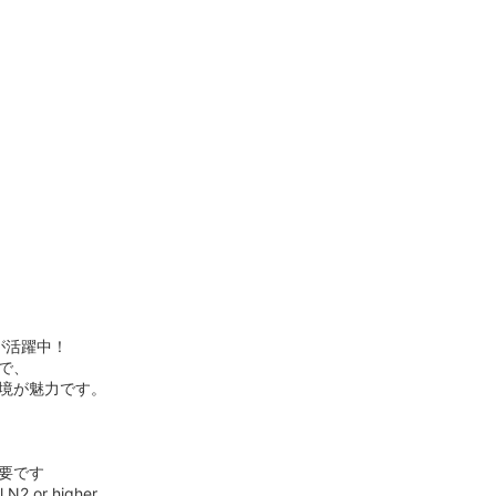
。
！
が活躍中！
で、
境が魅力です。
要です
 N2 or higher.