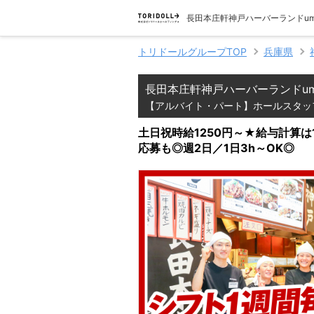
長田本庄軒神戸ハーバーランドum
トリドールグループTOP
兵庫県
長田本庄軒神戸ハーバーランドum
【アルバイト・パート】ホールスタッ
土日祝時給1250円～★給与計算
応募も◎週2日／1日3h～OK◎