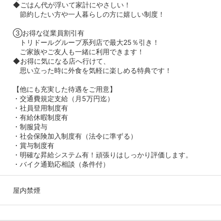
◆ごはん代が浮いて家計にやさしい！
節約したい方や一人暮らしの方に嬉しい制度！
③お得な従業員割引有
トリドールグループ系列店で最大25％引き！
ご家族やご友人も一緒に利用できます！
◆お得に気になる店へ行けて、
思い立った時に外食を気軽に楽しめる特典です！
【他にも充実した待遇をご用意】
・交通費規定支給（月5万円迄）
・社員登用制度有
・有給休暇制度有
・制服貸与
・社会保険加入制度有（法令に準ずる）
・賞与制度有
・明確な昇給システム有！頑張りはしっかり評価します。
・バイク通勤応相談（条件付）
屋内禁煙