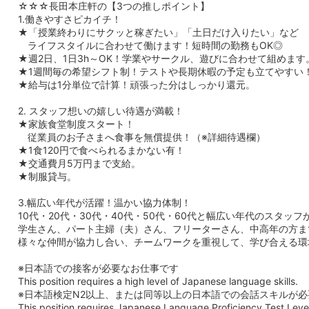
☆☆☆長田本庄軒の【3つの推しポイント】
1.働きやすさピカイチ！
★「授業終わりにサクッと稼ぎたい」「土日だけ入りたい」など
ライフスタイルに合わせて働けます！短時間の勤務もOK◎
★週2日、1日3h～OK！学業やサークル、遊びに合わせて組めます
★1週間毎の希望シフト制！テストや長期休暇の予定も立てやすい
★給与は1分単位で計算！頑張った分はしっかり還元。
2. スタッフ想いの嬉しい待遇が満載！
★家族食堂制度スタート！
従業員のお子さまへ食事を無償提供！（※詳細待遇欄）
★1食120円で食べられるまかない有！
★交通費月5万円まで支給。
★制服貸与。
3.幅広い年代が活躍！温かい協力体制！
10代・20代・30代・40代・50代・60代と幅広い年代のスタッフ
学生さん、パート主婦（夫）さん、フリーターさん、中高年の方ま
様々な仲間が協力し合い、チームワークを重視して、学び合える環
※日本語での接客が必要なお仕事です
This position requires a high level of Japanese language skills.
※日本語検定N2以上、または同等以上の日本語での会話スキルが必
This position requires Japanese Language Proficiency Test Level