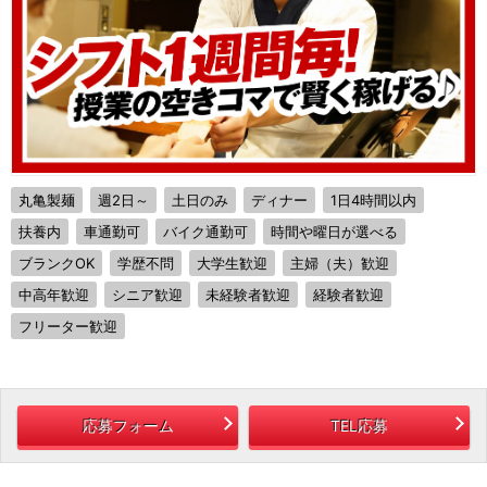
丸亀製麺
週2日～
土日のみ
ディナー
1日4時間以内
扶養内
車通勤可
バイク通勤可
時間や曜日が選べる
ブランクOK
学歴不問
大学生歓迎
主婦（夫）歓迎
中高年歓迎
シニア歓迎
未経験者歓迎
経験者歓迎
フリーター歓迎
応募フォーム
TEL応募