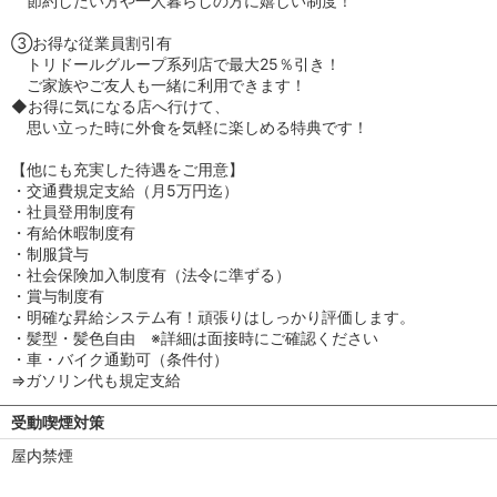
節約したい方や一人暮らしの方に嬉しい制度！
③お得な従業員割引有
トリドールグループ系列店で最大25％引き！
ご家族やご友人も一緒に利用できます！
◆お得に気になる店へ行けて、
思い立った時に外食を気軽に楽しめる特典です！
【他にも充実した待遇をご用意】
・交通費規定支給（月5万円迄）
・社員登用制度有
・有給休暇制度有
・制服貸与
・社会保険加入制度有（法令に準ずる）
・賞与制度有
・明確な昇給システム有！頑張りはしっかり評価します。
・髪型・髪色自由 ※詳細は面接時にご確認ください
・車・バイク通勤可（条件付）
⇒ガソリン代も規定支給
受動喫煙対策
屋内禁煙