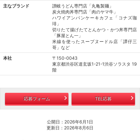
主なブランド
讃岐うどん専門店「丸亀製麺」
炭火焼肉丼専門店「肉のヤマ牛」
ハワイアンパンケーキカフェ「コナズ珈
琲」
切りたて揚げたてとんかつ・かつ丼専門店
「豚屋とん一」
米線を使ったスープヌードル店「譚仔三
哥」など
本社
〒150-0043
東京都渋谷区道玄坂1-21-1渋谷ソラスタ 19
階
応募フォーム
TEL応募
公開日：2026年6月1日
更新日：2026年8月6日