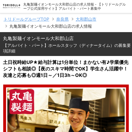
丸亀製麺イオンモール大和郡山店の求人情報 - 【トリドールグル
ープ公式採用サイト】アルバイト・パート募集中
トリドールグループTOP
奈良県
大和郡山市
丸亀製麺イオンモール大和郡山店の求人情報
丸亀製麺イオンモール大和郡山店
【アルバイト・パート】ホールスタッフ（ディナータイム）の募集要
項詳細
土日祝時給UP★給与計算は1分単位！まかない有♪学業優先
シフトも相談◎【夜のスキマ時間でOK】学生さん活躍中！
友達と応募も◎週1日～／1日3h～OK◎