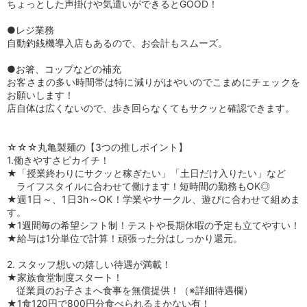
ちょっとした声掛けや気遣いができるとGOOD！
●レジ業務
自動釣銭機導入店もあるので、お会計もスムーズ。
●お箸、コップなどの補充
お客さまの多い時間帯は特に減りがはやいのでこまめにチェックを
お願いします！
店自体は広くないので、歩き回らなくてもサクッと確認できます。
☆☆☆丸亀製麺の【3つの推しポイント】
1.働きやすさピカイチ！
★「授業終わりにサクッと稼ぎたい」「土日だけ入りたい」など
ライフスタイルに合わせて働けます！短時間の勤務もOK◎
★週1日～、1日3h～OK！学業やサークル、遊びに合わせて組めま
す。
★1週間毎の希望シフト制！テストや長期休暇の予定も立てやすい！
★給与は1分単位で計算！頑張った分はしっかり還元。
2. スタッフ想いの嬉しい待遇が満載！
★家族食堂制度スタート！
従業員のお子さまへ食事を無償提供！（※詳細待遇欄）
★1食120円で800円分食べられるまかない有！