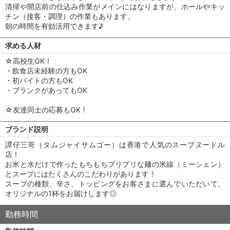
清掃や開店前の仕込み作業がメインにはなりますが、ホールやキッ
チン（接客・調理）の作業もあります。
朝の時間を有効活用できます♪
求める人材
☆高校生OK！
・飲食店未経験の方もOK
・初バイトの方もOK
・ブランクがあってもOK
☆友達同士の応募もOK！
ブランド説明
譚仔三哥（タムジャイサムゴー）は香港で人気のスープヌードル
店！
お米と水だけで作ったもちもちプリプリな麺の米線（ミーシェン）
とスープにはたくさんのこだわりがあります！
スープの種類、辛さ、トッピングをお客さまに選んでいただいて、
オリジナルの1杯をお届けします◎
勤務時間