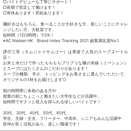
□バイトデビューも丁寧にサポート！
□長期で安定して働けます！
□有休あります！昇給あります！
麺好きはもちろん、食べることが大好きな方、新しいことにチャレ
ンジしたい方、大歓迎です。
短時間（1日3時間）でOK！
※AC Nielsen HK Brand Index Tracking 2021 顧客満足度No.1
譚仔三哥（タムジャイサムゴー）は香港で人気のスープヌードル
店！
お米と水だけで作ったもちもちプリプリな麺の米線（ミーシェン）
とスープにはたくさんのこだわりがあります！
スープの種類、辛さ、トッピングをお客さまに選んでいただいて、
オリジナルの1杯をお届けします◎
朝の時間帯に余裕のある方や
授業の前にちょこっと働きたい大学生などが活躍中。
短時間でサクッと収入を得られる珍しいバイトです！
20代、30代、40代、50代、60代、
学生、主婦・主夫、フリーター、中高年、シニアもみんな活躍中
皆仲が良く活気があり、楽しい職場です！