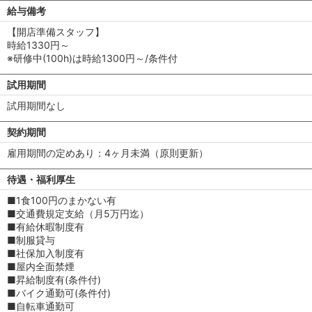
給与備考
【開店準備スタッフ】
時給1330円～
※研修中(100h)は時給1300円～/条件付
試用期間
試用期間なし
契約期間
雇用期間の定めあり：4ヶ月未満（原則更新）
待遇・福利厚生
■1食100円のまかない有
■交通費規定支給（月5万円迄）
■有給休暇制度有
■制服貸与
■社保加入制度有
■屋内全面禁煙
■昇給制度有(条件付)
■バイク通勤可(条件付)
■自転車通勤可