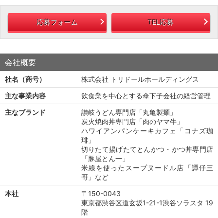
応募フォーム
TEL応募
会社概要
社名（商号）
株式会社 トリドールホールディングス
主な事業内容
飲食業を中心とする傘下子会社の経営管理
主なブランド
讃岐うどん専門店「丸亀製麺」
炭火焼肉丼専門店「肉のヤマ牛」
ハワイアンパンケーキカフェ「コナズ珈
琲」
切りたて揚げたてとんかつ・かつ丼専門店
「豚屋とん一」
米線を使ったスープヌードル店「譚仔三
哥」など
本社
〒150-0043
東京都渋谷区道玄坂1-21-1渋谷ソラスタ 19
階