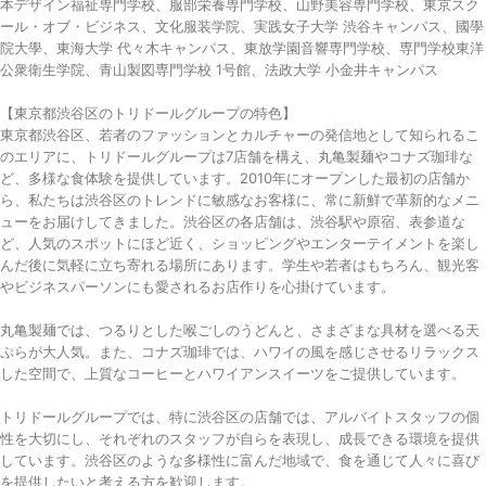
本デザイン福祉専門学校、服部栄養専門学校、山野美容専門学校、東京スク
ール・オブ・ビジネス、文化服装学院、実践女子大学 渋谷キャンパス、國學
院大學、東海大学 代々木キャンパス、東放学園音響専門学校、専門学校東洋
公衆衛生学院、青山製図専門学校 1号館、法政大学 小金井キャンパス
【東京都渋谷区のトリドールグループの特色】
東京都渋谷区、若者のファッションとカルチャーの発信地として知られるこ
のエリアに、トリドールグループは7店舗を構え、丸亀製麺やコナズ珈琲な
ど、多様な食体験を提供しています。2010年にオープンした最初の店舗か
ら、私たちは渋谷区のトレンドに敏感なお客様に、常に新鮮で革新的なメニ
ューをお届けしてきました。渋谷区の各店舗は、渋谷駅や原宿、表参道な
ど、人気のスポットにほど近く、ショッピングやエンターテイメントを楽し
んだ後に気軽に立ち寄れる場所にあります。学生や若者はもちろん、観光客
やビジネスパーソンにも愛されるお店作りを心掛けています。
丸亀製麺では、つるりとした喉ごしのうどんと、さまざまな具材を選べる天
ぷらが大人気。また、コナズ珈琲では、ハワイの風を感じさせるリラックス
した空間で、上質なコーヒーとハワイアンスイーツをご提供しています。
トリドールグループでは、特に渋谷区の店舗では、アルバイトスタッフの個
性を大切にし、それぞれのスタッフが自らを表現し、成長できる環境を提供
しています。渋谷区のような多様性に富んだ地域で、食を通じて人々に喜び
を提供したいと考える方を歓迎します。