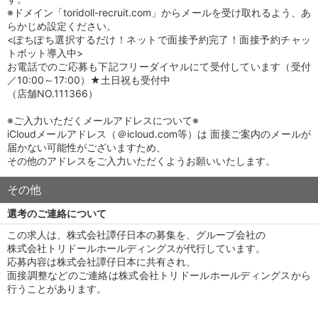
※ドメイン「toridoll-recruit.com」からメールを受け取れるよう、あ
らかじめ設定ください。
<ぽちぽち選択するだけ！ネットで面接予約完了！面接予約チャッ
トボット導入中>
お電話でのご応募も下記フリーダイヤルにて受付しています（受付
／10:00～17:00）★土日祝も受付中
（店舗NO.111366）
※ご入力いただくメールアドレスについて※
iCloudメールアドレス（＠icloud.com等）は 面接ご案内のメールが
届かない可能性がございますため、
その他のアドレスをご入力いただくようお願いいたします。
その他
選考のご連絡について
この求人は、株式会社譚仔日本の募集を、グループ会社の
株式会社トリドールホールディングスが代行しています。
応募内容は株式会社譚仔日本に共有され、
面接調整などのご連絡は株式会社トリドールホールディングスから
行うことがあります。