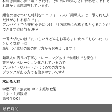
材料は国産小麦・塩・水だけ。その日の気温などに合わせてそれぞ
れ細かく温度調整しています。
紺色の襟がついた特別なユニフォームの「麺職人」は、限られた人
だけがなれる存在です。
アルバイトでも技術を身につけ、社内試験に合格するとなることが
できます◎給与もUP☆
一番大切なのは「おいしいうどんをお客さまに食べてもらいたい」
という気持ち◎
最初は小麦粉の袋の開け方からお教えします！
麺職人の店長の丁寧なトレーニングありで未経験でも安心！
業務がオペレーション化されているので、
アルバイトやパートがはじめての方でも
ブランクがある方でも働きやすいです♪
求める人材
学歴不問／無資格OK／未経験歓迎
主夫・主婦歓迎
高校生OK！
勤務時間