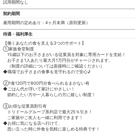
試用期間なし
契約期間
雇用期間の定めあり：4ヶ月未満（原則更新）
待遇・福利厚生
【働くあなたの食を支える3つのサポート】
①家族食堂制度
15歳以下のお子さまがいる従業員を対象に専用カードを支給！
お子さま1人あたり最大月1万円分がチャージされます。
（制度の詳細については面接時にご確認ください）
◆職場でお子さまの食事を見守れるので安心♪
②1食120円で800円分食べられるまかない有
◆ごはん代が浮いて家計にやさしい！
節約したい方や一人暮らしの方に嬉しい制度！
③お得な従業員割引有
トリドールグループ系列店で最大25％引き！
ご家族やご友人も一緒に利用できます！
◆お得に気になる店へ行けて、
思い立った時に外食を気軽に楽しめる特典です！