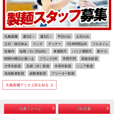
丸亀製麺
週2日～
週3日～
平日のみ
土日のみ
土日・祝日休み
ランチ
ディナー
1日4時間以内
フルタイム
扶養内
短期（3ヶ月以内）
車通勤可
バイク通勤可
駅チカ
時間や曜日が選べる
ブランクOK
学歴不問
高校生歓迎
大学生歓迎
主婦（夫）歓迎
中高年歓迎
シニア歓迎
未経験者歓迎
経験者歓迎
フリーター歓迎
丸亀製麺アリオ上田を知る
応募フォーム
TEL応募