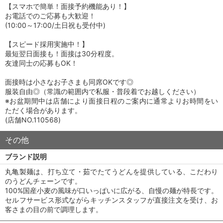
【スマホで簡単！面接予約機能あり！】
お電話でのご応募も大歓迎！
(10:00～17:00/土日祝も受付中)
【スピード採用実施中！】
最短翌日面接も！面接は30分程度。
友達同士の応募もOK！
面接時は小さなお子さまも同席OKです◎
服装自由◎（常識の範囲内で私服・普段着でお越しください）
※お盆期間中は店舗により面接日程のご案内に通常よりお時間をい
ただく場合があります。
(店舗NO.110568)
その他
ブランド説明
丸亀製麺は、打ち立て・茹でたてうどんを提供している、こだわり
のうどんチェーンです。
100%国産小麦の風味が口いっぱいに広がる、自慢の麺が特長です。
セルフサービス形式ながらキッチンスタッフが直接注文を受け、お
客さまの目の前で調理します。