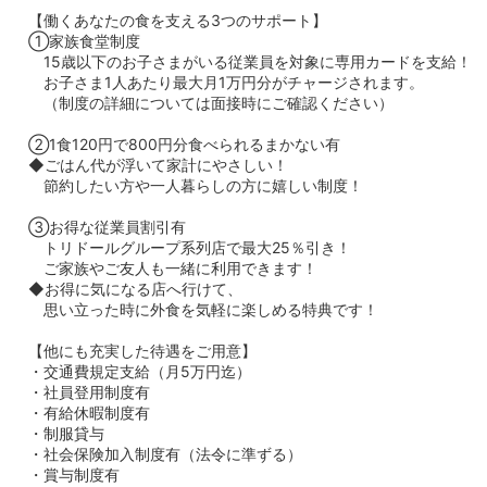
【働くあなたの食を支える3つのサポート】
①家族食堂制度
15歳以下のお子さまがいる従業員を対象に専用カードを支給！
お子さま1人あたり最大月1万円分がチャージされます。
（制度の詳細については面接時にご確認ください）
②1食120円で800円分食べられるまかない有
◆ごはん代が浮いて家計にやさしい！
節約したい方や一人暮らしの方に嬉しい制度！
③お得な従業員割引有
トリドールグループ系列店で最大25％引き！
ご家族やご友人も一緒に利用できます！
◆お得に気になる店へ行けて、
思い立った時に外食を気軽に楽しめる特典です！
【他にも充実した待遇をご用意】
・交通費規定支給（月5万円迄）
・社員登用制度有
・有給休暇制度有
・制服貸与
・社会保険加入制度有（法令に準ずる）
・賞与制度有