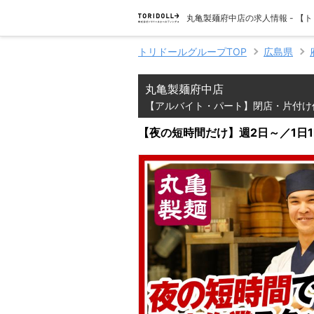
丸亀製麺府中店の求人情報 - 
トリドールグループTOP
広島県
丸亀製麺府中店
【アルバイト・パート】閉店・片付け
【夜の短時間だけ】週2日～／1日