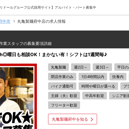
【トリドールグループ公式採用サイト】アルバイト・パート募集中
府中市
丸亀製麺府中店の求人情報
作業スタッフの募集要項詳細
1h◎曜日も相談OK！まかない有！シフトは1週間毎♪
丸亀製麺
週2日～
週3日～
平日の
閉店作業のみ
1日4時間以内
扶養内
バイク通勤可
時間や曜日が選べる
ブ
主婦（夫）歓迎
中高年歓迎
シニア歓
フリーター歓迎
丸亀製麺府中を知る