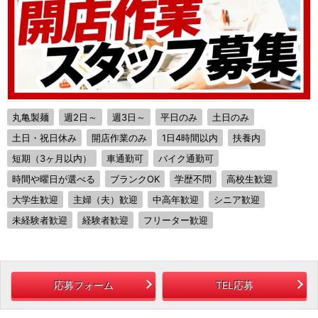
丸亀製麺
週2日～
週3日～
平日のみ
土日のみ
土日・祝日休み
開店作業のみ
1日4時間以内
扶養内
短期（3ヶ月以内）
車通勤可
バイク通勤可
時間や曜日が選べる
ブランクOK
学歴不問
高校生歓迎
大学生歓迎
主婦（夫）歓迎
中高年歓迎
シニア歓迎
未経験者歓迎
経験者歓迎
フリーター歓迎
応募フォーム
TEL応募