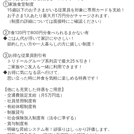
①家族食堂制度
15歳以下のお子さまがいる従業員を対象に専用カードを支給！
お子さま1人あたり最大月1万円分がチャージされます。
（制度の詳細については面接時にご確認ください）
②1食120円で800円分食べられるまかない有
◆ごはん代が浮いて家計にやさしい！
節約したい方や一人暮らしの方に嬉しい制度！
③お得な従業員割引有
トリドールグループ系列店で最大25％引き！
ご家族やご友人も一緒に利用できます！
◆お得に気になる店へ行けて、
思い立った時に外食を気軽に楽しめる特典です！
【他にも充実した待遇をご用意】
・交通費規定支給（月5万円迄）
・社員登用制度有
・有給休暇制度有
・制服貸与
・社会保険加入制度有（法令に準ずる）
・賞与制度有
・明確な昇給システム有！頑張りはしっかり評価します。