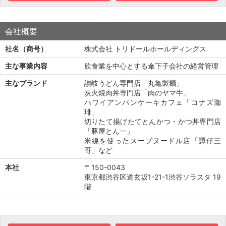
会社概要
社名（商号）
株式会社 トリドールホールディングス
主な事業内容
飲食業を中心とする傘下子会社の経営管理
主なブランド
讃岐うどん専門店「丸亀製麺」
炭火焼肉丼専門店「肉のヤマ牛」
ハワイアンパンケーキカフェ「コナズ珈
琲」
切りたて揚げたてとんかつ・かつ丼専門店
「豚屋とん一」
米線を使ったスープヌードル店「譚仔三
哥」など
本社
〒150-0043
東京都渋谷区道玄坂1-21-1渋谷ソラスタ 19
階