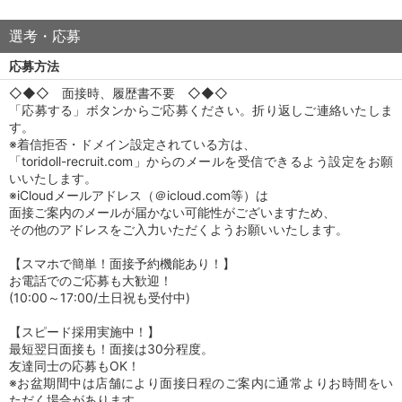
選考・応募
応募方法
◇◆◇ 面接時、履歴書不要 ◇◆◇
「応募する」ボタンからご応募ください。折り返しご連絡いたしま
す。
※着信拒否・ドメイン設定されている方は、
「toridoll-recruit.com」からのメールを受信できるよう設定をお願
いいたします。
※iCloudメールアドレス（＠icloud.com等）は
面接ご案内のメールが届かない可能性がございますため、
その他のアドレスをご入力いただくようお願いいたします。
【スマホで簡単！面接予約機能あり！】
お電話でのご応募も大歓迎！
(10:00～17:00/土日祝も受付中)
【スピード採用実施中！】
最短翌日面接も！面接は30分程度。
友達同士の応募もOK！
※お盆期間中は店舗により面接日程のご案内に通常よりお時間をい
ただく場合があります。