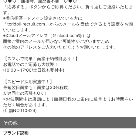
◇◆◇ 面接時、履歴書不要 ◇◆◇
「応募する」ボタンからご応募ください。折り返しご連絡いたしま
す。
※着信拒否・ドメイン設定されている方は、
「toridoll-recruit.com」からのメールを受信できるよう設定をお願
いいたします。
※iCloudメールアドレス（＠icloud.com等）は
面接ご案内のメールが届かない可能性がございますため、
その他のアドレスをご入力いただくようお願いいたします。
【スマホで簡単！面接予約機能あり！】
お電話でのご応募も大歓迎！
(10:00～17:00/土日祝も受付中)
【スピード採用実施中！】
最短翌日面接も！面接は30分程度。
友達同士の応募もOK！
※お盆期間中は店舗により面接日程のご案内に通常よりお時間をい
ただく場合があります。
(店舗NO.110624)
その他
ブランド説明