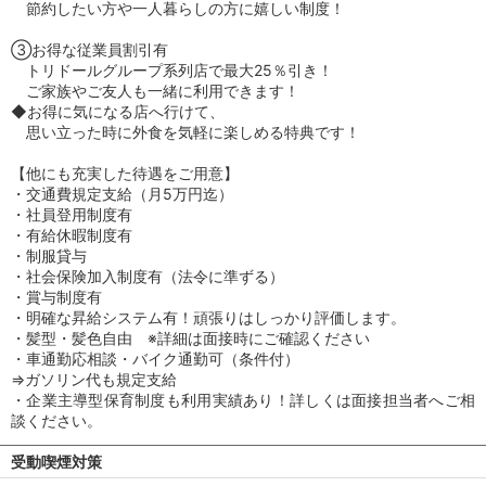
節約したい方や一人暮らしの方に嬉しい制度！
③お得な従業員割引有
トリドールグループ系列店で最大25％引き！
ご家族やご友人も一緒に利用できます！
◆お得に気になる店へ行けて、
思い立った時に外食を気軽に楽しめる特典です！
【他にも充実した待遇をご用意】
・交通費規定支給（月5万円迄）
・社員登用制度有
・有給休暇制度有
・制服貸与
・社会保険加入制度有（法令に準ずる）
・賞与制度有
・明確な昇給システム有！頑張りはしっかり評価します。
・髪型・髪色自由 ※詳細は面接時にご確認ください
・車通勤応相談・バイク通勤可（条件付）
⇒ガソリン代も規定支給
・企業主導型保育制度も利用実績あり！詳しくは面接担当者へご相
談ください。
受動喫煙対策