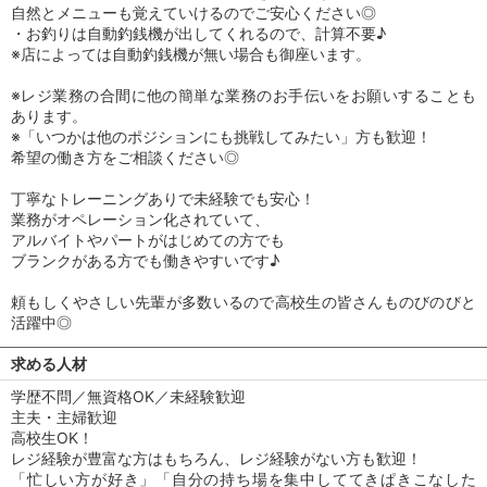
自然とメニューも覚えていけるのでご安心ください◎
・お釣りは自動釣銭機が出してくれるので、計算不要♪
※店によっては自動釣銭機が無い場合も御座います。
※レジ業務の合間に他の簡単な業務のお手伝いをお願いすることも
あります。
※「いつかは他のポジションにも挑戦してみたい」方も歓迎！
希望の働き方をご相談ください◎
丁寧なトレーニングありで未経験でも安心！
業務がオペレーション化されていて、
アルバイトやパートがはじめての方でも
ブランクがある方でも働きやすいです♪
頼もしくやさしい先輩が多数いるので高校生の皆さんものびのびと
活躍中◎
求める人材
学歴不問／無資格OK／未経験歓迎
主夫・主婦歓迎
高校生OK！
レジ経験が豊富な方はもちろん、レジ経験がない方も歓迎！
「忙しい方が好き」「自分の持ち場を集中しててきぱきこなした