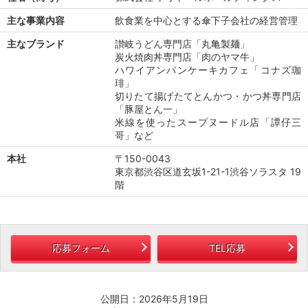
主な事業内容
飲食業を中心とする傘下子会社の経営管理
主なブランド
讃岐うどん専門店「丸亀製麺」
炭火焼肉丼専門店「肉のヤマ牛」
ハワイアンパンケーキカフェ「コナズ珈
琲」
切りたて揚げたてとんかつ・かつ丼専門店
「豚屋とん一」
米線を使ったスープヌードル店「譚仔三
哥」など
本社
〒150-0043
東京都渋谷区道玄坂1-21-1渋谷ソラスタ 19
階
応募フォーム
TEL応募
公開日：2026年5月19日