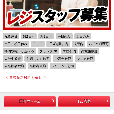
丸亀製麺
週2日～
週3日～
平日のみ
土日のみ
土日・祝日休み
ランチ
1日4時間以内
扶養内
バイク通勤可
時間や曜日が選べる
ブランクOK
学歴不問
高校生歓迎
大学生歓迎
主婦（夫）歓迎
中高年歓迎
シニア歓迎
未経験者歓迎
経験者歓迎
フリーター歓迎
丸亀製麺新居浜を知る
応募フォーム
TEL応募