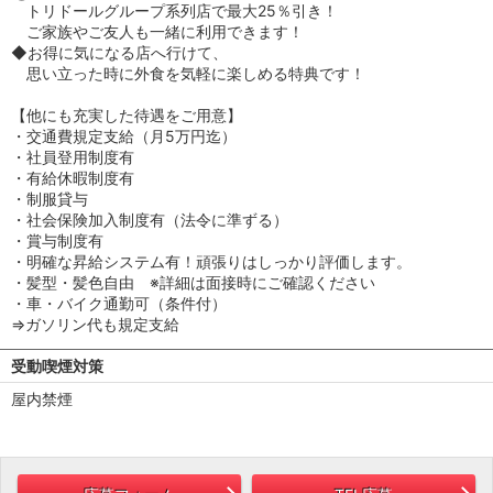
トリドールグループ系列店で最大25％引き！
ご家族やご友人も一緒に利用できます！
◆お得に気になる店へ行けて、
思い立った時に外食を気軽に楽しめる特典です！
【他にも充実した待遇をご用意】
・交通費規定支給（月5万円迄）
・社員登用制度有
・有給休暇制度有
・制服貸与
・社会保険加入制度有（法令に準ずる）
・賞与制度有
・明確な昇給システム有！頑張りはしっかり評価します。
・髪型・髪色自由 ※詳細は面接時にご確認ください
・車・バイク通勤可（条件付）
⇒ガソリン代も規定支給
受動喫煙対策
屋内禁煙