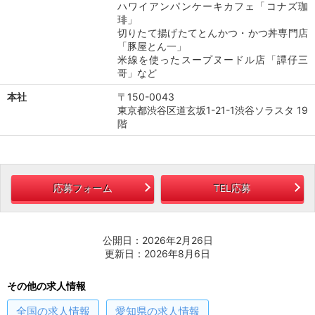
ハワイアンパンケーキカフェ「コナズ珈
琲」
切りたて揚げたてとんかつ・かつ丼専門店
「豚屋とん一」
米線を使ったスープヌードル店「譚仔三
哥」など
本社
〒150-0043
東京都渋谷区道玄坂1-21-1渋谷ソラスタ 19
階
応募フォーム
TEL応募
公開日：2026年2月26日
更新日：2026年8月6日
その他の求人情報
全国
の求人情報
愛知県
の求人情報