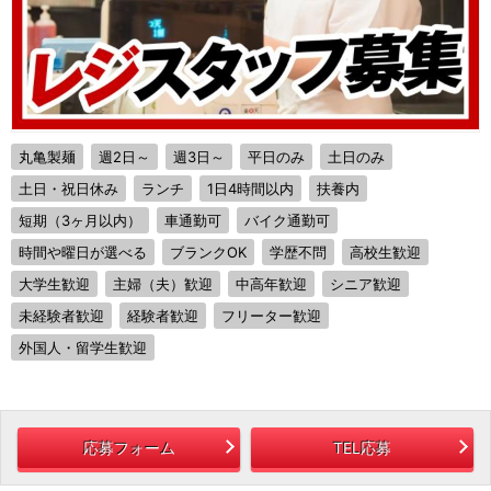
丸亀製麺
週2日～
週3日～
平日のみ
土日のみ
土日・祝日休み
ランチ
1日4時間以内
扶養内
短期（3ヶ月以内）
車通勤可
バイク通勤可
時間や曜日が選べる
ブランクOK
学歴不問
高校生歓迎
大学生歓迎
主婦（夫）歓迎
中高年歓迎
シニア歓迎
未経験者歓迎
経験者歓迎
フリーター歓迎
外国人・留学生歓迎
応募フォーム
TEL応募