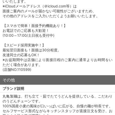
いいたします。
※iCloudメールアドレス（＠icloud.com等）は
面接ご案内のメールが届かない可能性がございますため、
その他のアドレスをご入力いただくようお願いいたします。
【スマホで簡単！面接予約機能あり！】
お電話でのご応募も大歓迎！
(10:00～17:00/土日祝も受付中)
【スピード採用実施中！】
最短翌日面接も！面接は30分程度。
友達同士の応募もOK！
※お盆期間中は店舗により面接日程のご案内に通常よりお時間をい
ただく場合があります。
(店舗NO.110599)
その他
ブランド説明
丸亀製麺は、打ち立て・茹でたてうどんを提供している、こだわり
のうどんチェーンです。
100%国産小麦の風味が口いっぱいに広がる、自慢の麺が特長です。
セルフサービス形式ながらキッチンスタッフが直接注文を受け、お