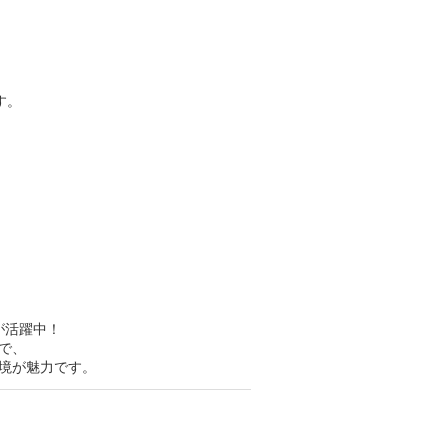
す。
！
が活躍中！
で、
境が魅力です。