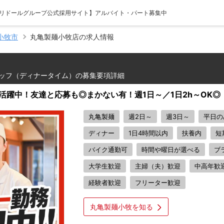
【トリドールグループ公式採用サイト】アルバイト・パート募集中
小牧市
丸亀製麺小牧店の求人情報
ッフ（ディナータイム）の募集要項詳細
活躍中！友達と応募も◎まかない有！週1日～／1日2h～OK◎
丸亀製麺
週2日～
週3日～
平日の
ディナー
1日4時間以内
扶養内
短
バイク通勤可
時間や曜日が選べる
ブ
大学生歓迎
主婦（夫）歓迎
中高年歓
経験者歓迎
フリーター歓迎
丸亀製麺小牧を知る