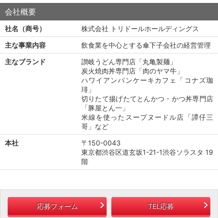
会社概要
社名（商号）
株式会社 トリドールホールディングス
主な事業内容
飲食業を中心とする傘下子会社の経営管理
主なブランド
讃岐うどん専門店「丸亀製麺」
炭火焼肉丼専門店「肉のヤマ牛」
ハワイアンパンケーキカフェ「コナズ珈
琲」
切りたて揚げたてとんかつ・かつ丼専門店
「豚屋とん一」
米線を使ったスープヌードル店「譚仔三
哥」など
本社
〒150-0043
東京都渋谷区道玄坂1-21-1渋谷ソラスタ 19
階
応募フォーム
TEL応募