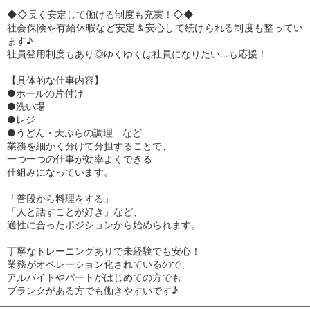
◆◇長く安定して働ける制度も充実！◇◆
社会保険や有給休暇など安定＆安心して続けられる制度も整ってい
ます♪
社員登用制度もあり◎ゆくゆくは社員になりたい…も応援！
【具体的な仕事内容】
●ホールの片付け
●洗い場
●レジ
●うどん・天ぷらの調理 など
業務を細かく分けて分担することで、
一つ一つの仕事が効率よくできる
仕組みになっています。
「普段から料理をする」
「人と話すことが好き」など、
適性に合ったポジションから始められます。
丁寧なトレーニングありで未経験でも安心！
業務がオペレーション化されているので、
アルバイトやパートがはじめての方でも
ブランクがある方でも働きやすいです♪