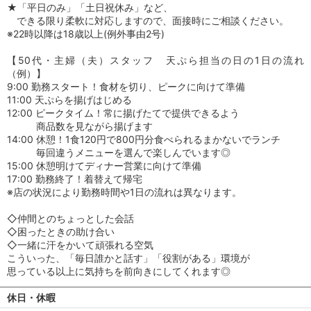
★「平日のみ」「土日祝休み」など、
できる限り柔軟に対応しますので、面接時にご相談ください。
※22時以降は18歳以上(例外事由2号)
【50代・主婦（夫）スタッフ 天ぷら担当の日の1日の流れ
（例）】
9:00 勤務スタート！食材を切り、ピークに向けて準備
11:00 天ぷらを揚げはじめる
12:00 ピークタイム！常に揚げたてで提供できるよう
商品数を見ながら揚げます
14:00 休憩！1食120円で800円分食べられるまかないでランチ
毎回違うメニューを選んで楽しんでいます◎
15:00 休憩明けてディナー営業に向けて準備
17:00 勤務終了！着替えて帰宅
※店の状況により勤務時間や1日の流れは異なります。
◇仲間とのちょっとした会話
◇困ったときの助け合い
◇一緒に汗をかいて頑張れる空気
こういった、「毎日誰かと話す」「役割がある」環境が
思っている以上に気持ちを前向きにしてくれます◎
休日・休暇