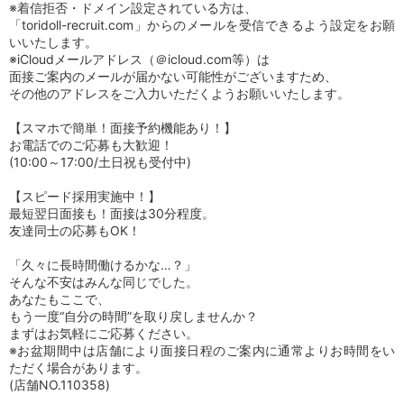
※着信拒否・ドメイン設定されている方は、
「toridoll-recruit.com」からのメールを受信できるよう設定をお願
いいたします。
※iCloudメールアドレス（＠icloud.com等）は
面接ご案内のメールが届かない可能性がございますため、
その他のアドレスをご入力いただくようお願いいたします。
【スマホで簡単！面接予約機能あり！】
お電話でのご応募も大歓迎！
(10:00～17:00/土日祝も受付中)
【スピード採用実施中！】
最短翌日面接も！面接は30分程度。
友達同士の応募もOK！
「久々に長時間働けるかな…？」
そんな不安はみんな同じでした。
あなたもここで、
もう一度“自分の時間”を取り戻しませんか？
まずはお気軽にご応募ください。
※お盆期間中は店舗により面接日程のご案内に通常よりお時間をい
ただく場合があります。
(店舗NO.110358)