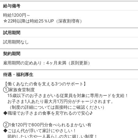
給与備考
時給1200円～
☆22時以降は時給25％UP（深夜割増有）
試用期間
試用期間なし
契約期間
雇用期間の定めあり：4ヶ月未満（原則更新）
待遇・福利厚生
【働くあなたの食を支える3つのサポート】
①家族食堂制度
15歳以下のお子さまがいる従業員を対象に専用カードを支給！
お子さま1人あたり最大月1万円分がチャージされます。
（制度の詳細については面接時にご確認ください）
◆職場でお子さまの食事を見守れるので安心♪
②1食120円で800円分食べられるまかない有
◆ごはん代が浮いて家計にやさしい！
節約したい方や一人暮らしの方に嬉しい制度！