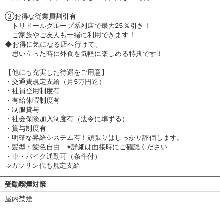
③お得な従業員割引有
トリドールグループ系列店で最大25％引き！
ご家族やご友人も一緒に利用できます！
◆お得に気になる店へ行けて、
思い立った時に外食を気軽に楽しめる特典です！
【他にも充実した待遇をご用意】
・交通費規定支給（月5万円迄）
・社員登用制度有
・有給休暇制度有
・制服貸与
・社会保険加入制度有（法令に準ずる）
・賞与制度有
・明確な昇給システム有！頑張りはしっかり評価します。
・髪型・髪色自由 ※詳細は面接時にご確認ください
・車・バイク通勤可（条件付）
⇒ガソリン代も規定支給
受動喫煙対策
屋内禁煙