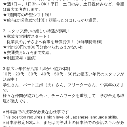
★週1日～、1日3h～OK！平日・土日のみ、土日祝休みなど、希望
は最大限考慮します。
★1週間毎の希望シフト制！
★給与は1分単位で計算！頑張った分はしっかり還元。
2. スタッフ想いの嬉しい待遇が満載！
★家族食堂制度スタート！
従業員のお子さまへ食事を無償提供！（※詳細待遇欄）
★1食120円で800円分食べられるまかない有！
★交通費月5万円まで支給。
★制服貸与（無償）
3.幅広い年代が活躍！温かい協力体制！
10代・20代・30代・40代・50代・60代と幅広い年代のスタッフが
活躍中！
学生さん、パート主婦（夫）さん、フリーターさん、中高年の方ま
で、
様々な仲間が協力し合い、チームワークを重視して、学び合える環
境が魅力です。
※日本語での接客が必要なお仕事です
This position requires a high level of Japanese language skills.
※日本語検定N2以上、または同等以上の日本語での会話スキルが必