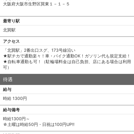
大阪府大阪市生野区巽東１－１－５
最寄り駅
北巽駅
アクセス
「北巽駅」2番出口スグ、173号線沿い
★駅チカで通勤楽々！車・バイク通勤OK！ガソリン代も規定支給！
★自転車通勤も可！（駐輪場料金は自己負担、店にある場合は利用
可）
待遇
給与
時給 1300円
給与備考
時給1300円～
☆土曜は時給50円・日祝は100円UP!!