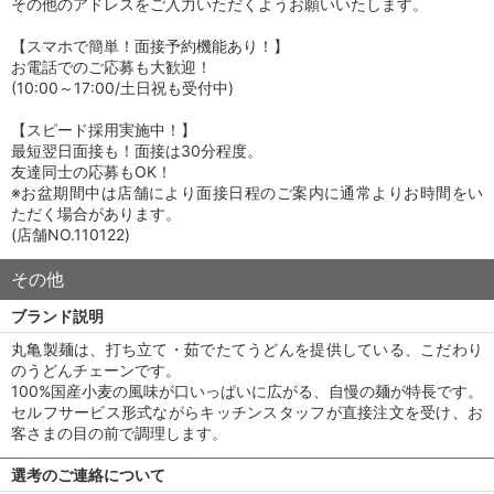
その他のアドレスをご入力いただくようお願いいたします。
【スマホで簡単！面接予約機能あり！】
お電話でのご応募も大歓迎！
(10:00～17:00/土日祝も受付中)
【スピード採用実施中！】
最短翌日面接も！面接は30分程度。
友達同士の応募もOK！
※お盆期間中は店舗により面接日程のご案内に通常よりお時間をい
ただく場合があります。
(店舗NO.110122)
その他
ブランド説明
丸亀製麺は、打ち立て・茹でたてうどんを提供している、こだわり
のうどんチェーンです。
100%国産小麦の風味が口いっぱいに広がる、自慢の麺が特長です。
セルフサービス形式ながらキッチンスタッフが直接注文を受け、お
客さまの目の前で調理します。
選考のご連絡について