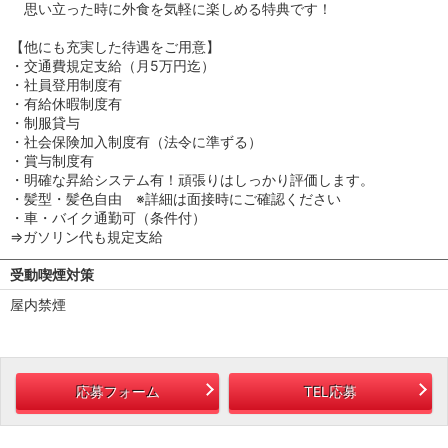
思い立った時に外食を気軽に楽しめる特典です！
【他にも充実した待遇をご用意】
・交通費規定支給（月5万円迄）
・社員登用制度有
・有給休暇制度有
・制服貸与
・社会保険加入制度有（法令に準ずる）
・賞与制度有
・明確な昇給システム有！頑張りはしっかり評価します。
・髪型・髪色自由 ※詳細は面接時にご確認ください
・車・バイク通勤可（条件付）
⇒ガソリン代も規定支給
受動喫煙対策
屋内禁煙
応募フォーム
TEL応募