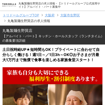
丸亀製麺生野巽店の求人情報 - 【トリドールグループ公式採用サ
イト】アルバイト・パート募集中
トリドールグループTOP
大阪府
大阪市生野区
丸亀製麺生野巽店の求人情報
丸亀製麺生野巽店
【アルバイト・パート】キッチン・ホールスタッフ（ランチタイム）
の募集要項詳細
土日祝時給UP★短時間もOK！プライベートに合わせて自
分らしく働ける！週1日～／1日3h～OK◎お子さまが月最
大1万円まで無償で食事を楽しめる家族食堂スタート！