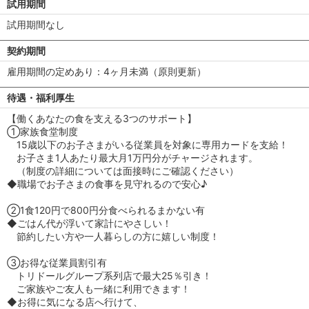
試用期間
試用期間なし
契約期間
雇用期間の定めあり：4ヶ月未満（原則更新）
待遇・福利厚生
【働くあなたの食を支える3つのサポート】
①家族食堂制度
15歳以下のお子さまがいる従業員を対象に専用カードを支給！
お子さま1人あたり最大月1万円分がチャージされます。
（制度の詳細については面接時にご確認ください）
◆職場でお子さまの食事を見守れるので安心♪
②1食120円で800円分食べられるまかない有
◆ごはん代が浮いて家計にやさしい！
節約したい方や一人暮らしの方に嬉しい制度！
③お得な従業員割引有
トリドールグループ系列店で最大25％引き！
ご家族やご友人も一緒に利用できます！
◆お得に気になる店へ行けて、