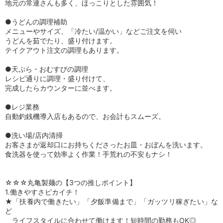
地元の常連さんも多く、ほっこりとした雰囲気！
●うどんの調理補助
メニューやサイズ、「冷たい/温かい」などご注文を伺い
うどんを茹でたり、盛り付けます。
テイクアウト注文の調理もあります。
●天ぷら・おむすびの調理
レシピ通りに調理・盛り付けて、
完成したらカウンターに並べます。
●レジ業務
自動釣銭機導入店もあるので、お会計もスムーズ。
●洗い場/店内清掃
お客さまが返却口にお持ちくださったお皿・おぼんを洗います。
食洗器を使って効率よく作業！手荒れの不安もナシ！
☆☆☆丸亀製麺の【3つの推しポイント】
1.働きやすさピカイチ！
★「扶養内で働きたい」「夕飯準備まで」「ガッツリ稼ぎたい」な
ど
ライフスタイルに合わせて働けます！短時間の勤務もOK◎