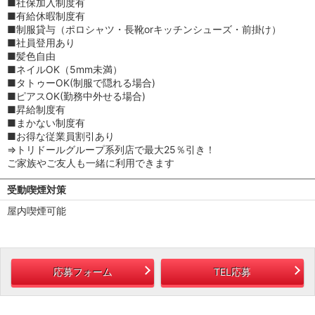
■社保加入制度有
■有給休暇制度有
■制服貸与（ポロシャツ・長靴orキッチンシューズ・前掛け）
■社員登用あり
■髪色自由
■ネイルOK（5mm未満）
■タトゥーOK(制服で隠れる場合)
■ピアスOK(勤務中外せる場合)
■昇給制度有
■まかない制度有
■お得な従業員割引あり
⇒トリドールグループ系列店で最大25％引き！
ご家族やご友人も一緒に利用できます
受動喫煙対策
屋内喫煙可能
応募フォーム
TEL応募