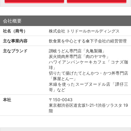
会社概要
社名（商号）
株式会社 トリドールホールディングス
主な事業内容
飲食業を中心とする傘下子会社の経営管理
主なブランド
讃岐うどん専門店「丸亀製麺」
炭火焼肉丼専門店「肉のヤマ牛」
ハワイアンパンケーキカフェ「コナズ珈
琲」
切りたて揚げたてとんかつ・かつ丼専門店
「豚屋とん一」
米線を使ったスープヌードル店「譚仔三
哥」など
本社
〒150-0043
東京都渋谷区道玄坂1-21-1渋谷ソラスタ 19
階