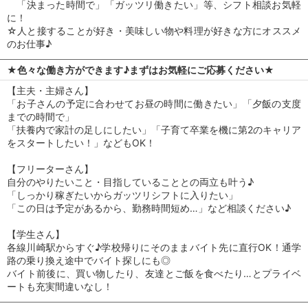
「決まった時間で」「ガッツリ働きたい」等、シフト相談お気軽
に！
☆人と接することが好き・美味しい物や料理が好きな方にオススメ
のお仕事♪
★色々な働き方ができます♪まずはお気軽にご応募ください★
【主夫・主婦さん】
「お子さんの予定に合わせてお昼の時間に働きたい」「夕飯の支度
までの時間で」
「扶養内で家計の足しにしたい」「子育て卒業を機に第2のキャリア
をスタートしたい！」などもOK！
【フリーターさん】
自分のやりたいこと・目指していることとの両立も叶う♪
「しっかり稼ぎたいからガッツリシフトに入りたい」
「この日は予定があるから、勤務時間短め…」など相談ください♪
【学生さん】
各線川崎駅からすぐ♪学校帰りにそのままバイト先に直行OK！通学
路の乗り換え途中でバイト探しにも◎
バイト前後に、買い物したり、友達とご飯を食べたり…とプライベ
ートも充実間違いなし！