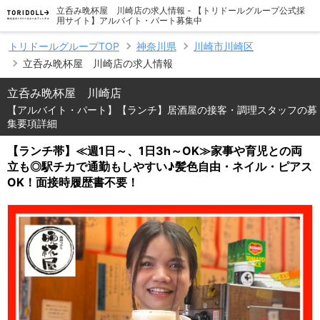
立呑み晩杯屋 川崎店の求人情報 - 【トリドールグループ公式採
用サイト】アルバイト・パート募集中
トリドールグループTOP
神奈川県
川崎市川崎区
立呑み晩杯屋 川崎店の求人情報
立呑み晩杯屋 川崎店
【アルバイト・パート】【ランチ】居酒屋の接客・調理スタッフの募
集要項詳細
【ランチ帯】≪週1日～、1日3h～OK≫家事や育児との両
立も◎駅チカで通勤もしやすい♪髪色自由・ネイル・ピアス
OK！面接時履歴書不要！