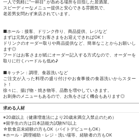
一人で気軽に“一杯目” が呑める場所を目指した居酒屋。
スピーディーなメニュー提供と安心できる雰囲気で、
老若男女問わず来店されています。
■ホール：接客、ドリンク作り、商品提供、レジなど
まずは元気な挨拶でお客さまをお迎えできればOK！
ドリンクのオーダー取りや商品提供など、簡単なことからお願いし
ます◎
フードはお客さまが紙にオーダー記入する方式なので、オーダーを
取りに行くハードルも低め♪
■キッチン：調理、食器洗いなど
ご注文が入った料理の盛り付けやお食事後の食器洗いからスター
ト！
徐々に、揚げ物・焼き物等、品数を増やしていきます。
お刺身のメニューもあるので、お魚をさばく機会もあります◎
求める人材
※20歳以上（健康増進法により20歳未満立入禁止のため）
※留学生の方は日本語能力試験N1以上
☆飲食店未経験の方もOK（バイトデビューもOK）
※ホール・調理補助・レジ・洗い場等、経験者の方もOK