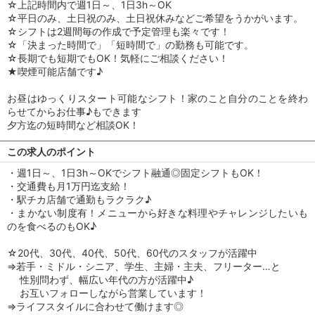
☆上記時間内で週1日～、1日3h～OK
☆平日のみ、土日祝のみ、土日祝休みなどご希望をうかがいます。
☆シフトは2週間毎の作成で予定管理も楽々です！
☆「決まった時間で」「短時間で」の勤務も可能です。
☆長期でも短期でもOK！気軽にご相談ください！
★喫煙可能店舗です♪
お昼はゆっくりスタート可能なシフト！家のこと自分のことを終わ
らせてからお仕事♪もできます
夕方迄の短時間など相談OK！
この求人のポイント
・週1日～、1日3h～OKでシフト融通◎固定シフトもOK！
・交通費も月1万円迄支給！
・駅チカ店舗で通勤もラクラク♪
・まかない制度有！メニューから好きな料理やチャレンジしたいも
のを食べるのもOK♪
☆20代、30代、40代、50代、60代のスタッフが活躍中
⇒若手・ミドル・シニア、学生、主婦・主夫、フリーター…と
性別問わず、幅広い年代の方が活躍中♪
お互いフォローしながら営業しています！
⇒ライフスタイルに合わせて働けます◎