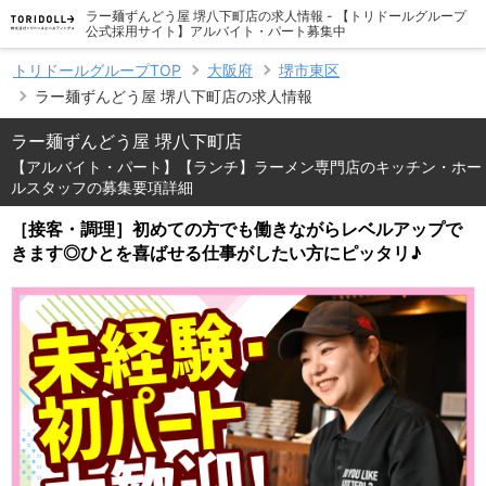
ラー麺ずんどう屋 堺八下町店の求人情報 - 【トリドールグループ
公式採用サイト】アルバイト・パート募集中
トリドールグループTOP
大阪府
堺市東区
ラー麺ずんどう屋 堺八下町店の求人情報
ラー麺ずんどう屋 堺八下町店
【アルバイト・パート】【ランチ】ラーメン専門店のキッチン・ホー
ルスタッフの募集要項詳細
［接客・調理］初めての方でも働きながらレベルアップで
きます◎ひとを喜ばせる仕事がしたい方にピッタリ♪