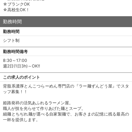
☆ブランクOK
☆高校生OK！
勤務時間
勤務時間
シフト制
勤務時間備考
8:30～17:00
週2日(1日3h)～OK!!
この求人のポイント
背脂系濃厚とんこつらーめん専門店の『ラー麺ずんどう屋』でスタ
ッフ募集！！
姫路発祥の活気あふれるラーメン屋。
職人が技を光らせて作りあげた麺とスープ。
細麺とちぢれ麺が選べる自家製麺で、お客さまの記憶に残る最高の
一杯を提供します。