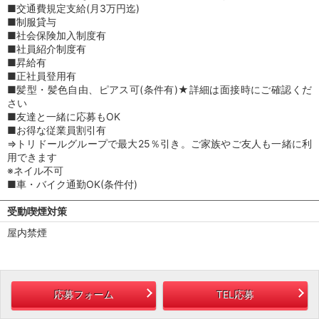
■交通費規定支給(月3万円迄)
■制服貸与
■社会保険加入制度有
■社員紹介制度有
■昇給有
■正社員登用有
■髪型・髪色自由、ピアス可(条件有)★詳細は面接時にご確認くだ
さい
■友達と一緒に応募もOK
■お得な従業員割引有
⇒トリドールグループで最大25％引き。ご家族やご友人も一緒に利
用できます
※ネイル不可
■車・バイク通勤OK(条件付)
受動喫煙対策
屋内禁煙
応募フォーム
TEL応募