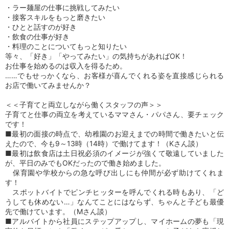
・ラー麺屋の仕事に挑戦してみたい
・接客スキルをもっと磨きたい
・ひとと話すのが好き
・飲食の仕事が好き
・料理のことについてもっと知りたい
等々、「好き」「やってみたい」の気持ちがあればOK！
お仕事を始めるのは収入を得るため。
……でもせっかくなら、お客様が喜んでくれる姿を直接感じられる
お店で働いてみませんか？
＜＜子育てと両立しながら働くスタッフの声＞＞
子育てと仕事の両立を考えているママさん・パパさん、要チェック
です！
■最初の面接の時点で、幼稚園のお迎えまでの時間で働きたいと伝
えたので、今も9～13時（14時）で働けてます！（Kさん談）
■最初は飲食店は土日祝必須のイメージが強くて敬遠していました
が、平日のみでもOKだったので働き始めました。
保育園や学校からの急な呼び出しにも仲間が必ず助けてくれま
す！
スポットバイトでピンチヒッターを呼んでくれる時もあり、「ど
うしても休めない…」なんてことにはならず、ちゃんと子ども最優
先で働けています。（Mさん談）
■アルバイトから社員にステップアップし、マイホームの夢も「現