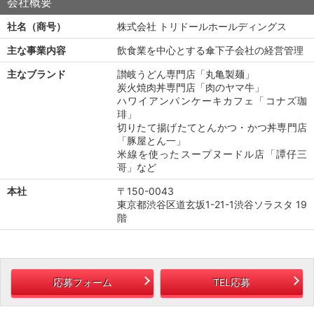
会社概要
社名（商号）
株式会社 トリドールホールディングス
主な事業内容
飲食業を中心とする傘下子会社の経営管理
主なブランド
讃岐うどん専門店「丸亀製麺」
炭火焼肉丼専門店「肉のヤマ牛」
ハワイアンパンケーキカフェ「コナズ珈
琲」
切りたて揚げたてとんかつ・かつ丼専門店
「豚屋とん一」
米線を使ったスープヌードル店「譚仔三
哥」など
本社
〒150-0043
東京都渋谷区道玄坂1-21-1渋谷ソラスタ 19
階
応募フォーム
TEL応募