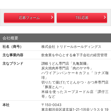
応募フォーム
TEL応募
会社概要
社名（商号）
株式会社 トリドールホールディングス
主な事業内容
飲食業を中心とする傘下子会社の経営管理
主なブランド
讃岐うどん専門店「丸亀製麺」
炭火焼肉丼専門店「肉のヤマ牛」
ハワイアンパンケーキカフェ「コナズ珈
琲」
切りたて揚げたてとんかつ・かつ丼専門店
「豚屋とん一」
米線を使ったスープヌードル店「譚仔三
哥」など
本社
〒150-0043
東京都渋谷区道玄坂1-21-1渋谷ソラスタ 19