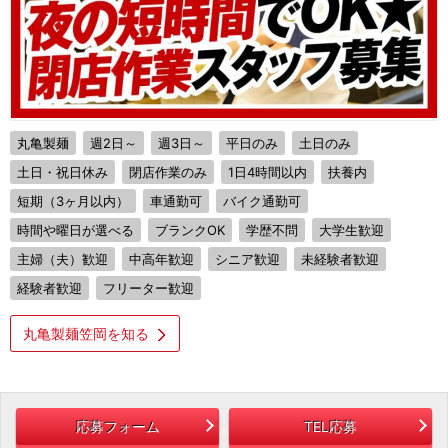
丸亀製麺
週2日～
週3日～
平日のみ
土日のみ
土日・祝日休み
閉店作業のみ
1日4時間以内
扶養内
短期（3ヶ月以内）
車通勤可
バイク通勤可
時間や曜日が選べる
ブランクOK
学歴不問
大学生歓迎
主婦（夫）歓迎
中高年歓迎
シニア歓迎
未経験者歓迎
経験者歓迎
フリーター歓迎
丸亀製麺笠岡を知る
応募フォーム
TEL応募