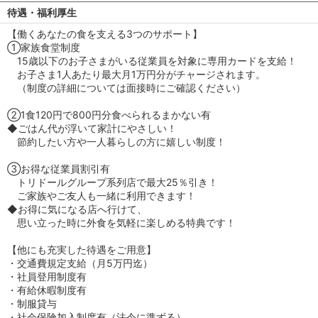
待遇・福利厚生
【働くあなたの食を支える3つのサポート】
①家族食堂制度
15歳以下のお子さまがいる従業員を対象に専用カードを支給！
お子さま1人あたり最大月1万円分がチャージされます。
（制度の詳細については面接時にご確認ください）
②1食120円で800円分食べられるまかない有
◆ごはん代が浮いて家計にやさしい！
節約したい方や一人暮らしの方に嬉しい制度！
③お得な従業員割引有
トリドールグループ系列店で最大25％引き！
ご家族やご友人も一緒に利用できます！
◆お得に気になる店へ行けて、
思い立った時に外食を気軽に楽しめる特典です！
【他にも充実した待遇をご用意】
・交通費規定支給（月5万円迄）
・社員登用制度有
・有給休暇制度有
・制服貸与
・社会保険加入制度有（法令に準ずる）