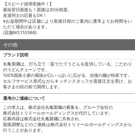
【スピード採用実施中！】
最短翌日面接も！面接は30分程度。
友達同士の応募もOK！
※お盆期間中は店舗により面接日程のご案内に通常よりお時間をい
ただく場合があります。
(店舗NO.110368)
その他
ブランド説明
丸亀製麺は、打ち立て・茹でたてうどんを提供している、こだわり
のうどんチェーンです。
100%国産小麦の風味が口いっぱいに広がる、自慢の麺が特長です。
セルフサービス形式ながらキッチンスタッフが直接注文を受け、お
客さまの目の前で調理します。
選考のご連絡について
この求人は、株式会社丸亀製麺の募集を、グループ会社の
株式会社トリドールホールディングスが代行しています。
応募内容は株式会社丸亀製麺に共有され、
面接調整などのご連絡は株式会社トリドールホールディングスから
行うことがあります。