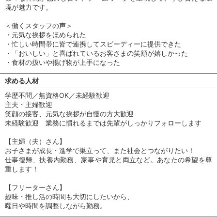
境が魅力です。
＜働くスタッフの声＞
・元気な挨拶をほめられた
・忙しい時間帯に皆で連携してスピーディーに提供できた
・「おいしい」と喜ばれているお客さまの笑顔が嬉しかった
・食材の扱いや揚げ物が上手になった
求める人材
学歴不問／無資格OK／未経験歓迎
主夫・主婦歓迎
笑顔の接客、元気な挨拶が自慢の方大歓迎
未経験歓迎 業務に慣れるまでは先輩がしっかりフォローします
【主婦（夫）さん】
お子さまが成長・進学で巣立って、また社会とつながりたい！
仕事復帰、扶養内勤務、家事や育児と両立など。あなたの希望を尊
重します！
【フリーターさん】
趣味・推し活の時間も大切にしたいから、
曜日や時間を調整しながら勤務。