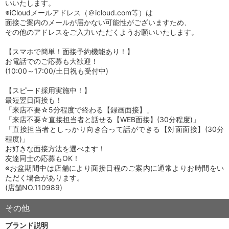
いいたします。
※iCloudメールアドレス（＠icloud.com等）は
面接ご案内のメールが届かない可能性がございますため、
その他のアドレスをご入力いただくようお願いいたします。
【スマホで簡単！面接予約機能あり！】
お電話でのご応募も大歓迎！
(10:00～17:00/土日祝も受付中)
【スピード採用実施中！】
最短翌日面接も！
「来店不要☆5分程度で終わる【録画面接】」
「来店不要☆直接担当者と話せる【WEB面接】(30分程度)」
「直接担当者としっかり向き合って話ができる【対面面接】(30分
程度)」
お好きな面接方法を選べます！
友達同士の応募もOK！
※お盆期間中は店舗により面接日程のご案内に通常よりお時間をい
ただく場合があります。
(店舗NO.110989)
その他
ブランド説明