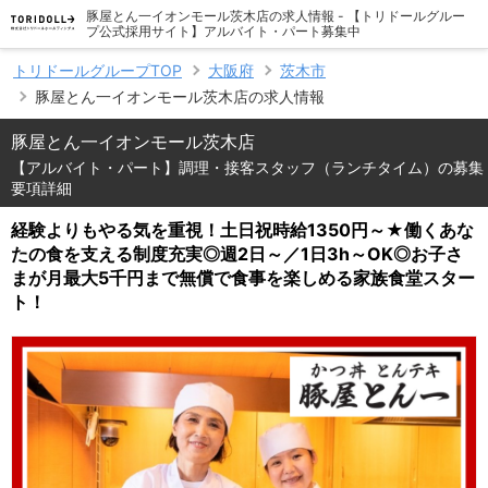
豚屋とん一イオンモール茨木店の求人情報 - 【トリドールグルー
プ公式採用サイト】アルバイト・パート募集中
トリドールグループTOP
大阪府
茨木市
豚屋とん一イオンモール茨木店の求人情報
豚屋とん一イオンモール茨木店
【アルバイト・パート】調理・接客スタッフ（ランチタイム）の募集
要項詳細
経験よりもやる気を重視！土日祝時給1350円～★働くあな
たの食を支える制度充実◎週2日～／1日3h～OK◎お子さ
まが月最大5千円まで無償で食事を楽しめる家族食堂スター
ト！