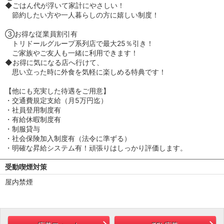
◆ごはん代が浮いて家計にやさしい！
節約したい方や一人暮らしの方に嬉しい制度！
③お得な従業員割引有
トリドールグループ系列店で最大25％引き！
ご家族やご友人も一緒に利用できます！
◆お得に気になる店へ行けて、
思い立った時に外食を気軽に楽しめる特典です！
【他にも充実した待遇をご用意】
・交通費規定支給（月5万円迄）
・社員登用制度有
・有給休暇制度有
・制服貸与
・社会保険加入制度有（法令に準ずる）
・明確な昇給システム有！頑張りはしっかり評価します。
受動喫煙対策
屋内禁煙