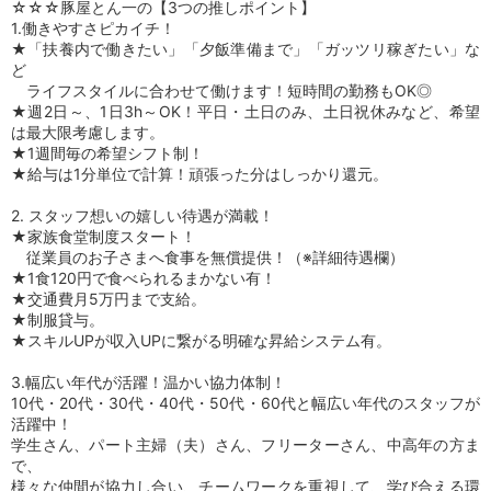
☆☆☆豚屋とん一の【3つの推しポイント】
1.働きやすさピカイチ！
★「扶養内で働きたい」「夕飯準備まで」「ガッツリ稼ぎたい」な
ど
ライフスタイルに合わせて働けます！短時間の勤務もOK◎
★週2日～、1日3h～OK！平日・土日のみ、土日祝休みなど、希望
は最大限考慮します。
★1週間毎の希望シフト制！
★給与は1分単位で計算！頑張った分はしっかり還元。
2. スタッフ想いの嬉しい待遇が満載！
★家族食堂制度スタート！
従業員のお子さまへ食事を無償提供！（※詳細待遇欄）
★1食120円で食べられるまかない有！
★交通費月5万円まで支給。
★制服貸与。
★スキルUPが収入UPに繋がる明確な昇給システム有。
3.幅広い年代が活躍！温かい協力体制！
10代・20代・30代・40代・50代・60代と幅広い年代のスタッフが
活躍中！
学生さん、パート主婦（夫）さん、フリーターさん、中高年の方ま
で、
様々な仲間が協力し合い、チームワークを重視して、学び合える環