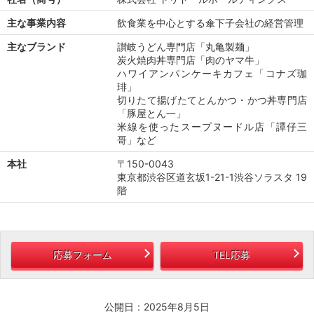
主な事業内容
飲食業を中心とする傘下子会社の経営管理
主なブランド
讃岐うどん専門店「丸亀製麺」
炭火焼肉丼専門店「肉のヤマ牛」
ハワイアンパンケーキカフェ「コナズ珈
琲」
切りたて揚げたてとんかつ・かつ丼専門店
「豚屋とん一」
米線を使ったスープヌードル店「譚仔三
哥」など
本社
〒150-0043
東京都渋谷区道玄坂1-21-1渋谷ソラスタ 19
階
応募フォーム
TEL応募
公開日：2025年8月5日