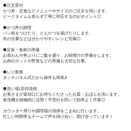
●注文受付
かつ丼・定食などメニューやサイズのご注文を伺います。
ピークタイムも焦らず丁寧に対応するのがポイント◎
●かつ丼の調理
パン粉をつけたり、とんかつを揚げたりします。
衣の分量などは分かりやすいレシピ完備◎
●定食・食材の準備
お茶わんや丼ぶりにご飯を盛り、お味噌汁の準備をします。
お肉のカットや野菜などの準備も大切な仕事。
●レジ業務
タッチパネル式だから操作も簡単♪
●洗い場/店内清掃
お客さまが返却口にお持ちくださったお皿・おぼんを洗います。
食洗機を積極的に活用！手荒れを防いで効率よく作業◎
カウンター周りや調理場の清掃をこまめに行います。
忙しい時間帯もチームで声を掛け合い、助け合っています！