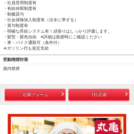
・社員登用制度有
・有給休暇制度有
・制服貸与
・社会保険加入制度有（法令に準ずる）
・賞与制度有
・明確な昇給システム有！頑張りはしっかり評価します。
・髪型・髪色自由 ※詳細は面接時にご確認ください
・車・バイク通勤可（条件付）
⇒ガソリン代も規定支給
受動喫煙対策
屋内禁煙
応募フォーム
TEL応募