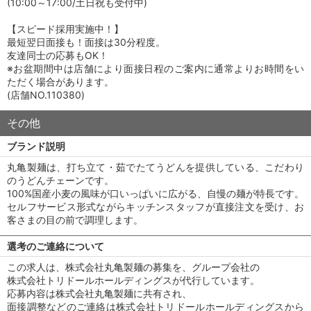
(10:00～17:00/土日祝も受付中)
【スピード採用実施中！】
最短翌日面接も！面接は30分程度。
友達同士の応募もOK！
※お盆期間中は店舗により面接日程のご案内に通常よりお時間をい
ただく場合があります。
(店舗NO.110380)
その他
ブランド説明
丸亀製麺は、打ち立て・茹でたてうどんを提供している、こだわり
のうどんチェーンです。
100%国産小麦の風味が口いっぱいに広がる、自慢の麺が特長です。
セルフサービス形式ながらキッチンスタッフが直接注文を受け、お
客さまの目の前で調理します。
選考のご連絡について
この求人は、株式会社丸亀製麺の募集を、グループ会社の
株式会社トリドールホールディングスが代行しています。
応募内容は株式会社丸亀製麺に共有され、
面接調整などのご連絡は株式会社トリドールホールディングスから