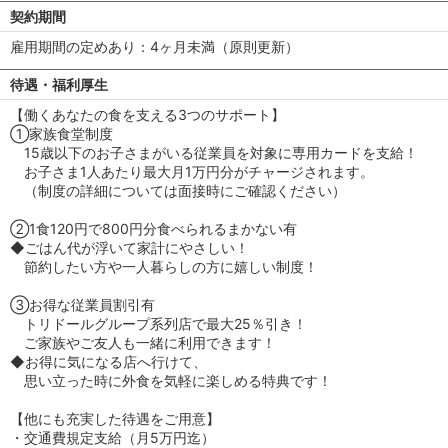
契約期間
雇用期間の定めあり：4ヶ月未満（原則更新）
待遇・福利厚生
【働くあなたの食を支える3つのサポート】
①家族食堂制度
15歳以下のお子さまがいる従業員を対象に専用カードを支給！
お子さま1人あたり最大月1万円分がチャージされます。
（制度の詳細については面接時にご確認ください）
②1食120円で800円分食べられるまかない有
◆ごはん代が浮いて家計にやさしい！
節約したい方や一人暮らしの方に嬉しい制度！
③お得な従業員割引有
トリドールグループ系列店で最大25％引き！
ご家族やご友人も一緒に利用できます！
◆お得に気になる店へ行けて、
思い立った時に外食を気軽に楽しめる特典です！
【他にも充実した待遇をご用意】
・交通費規定支給（月5万円迄）