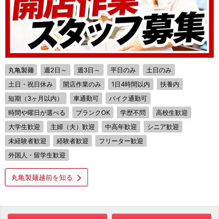
丸亀製麺
週2日～
週3日～
平日のみ
土日のみ
土日・祝日休み
開店作業のみ
1日4時間以内
扶養内
短期（3ヶ月以内）
車通勤可
バイク通勤可
時間や曜日が選べる
ブランクOK
学歴不問
高校生歓迎
大学生歓迎
主婦（夫）歓迎
中高年歓迎
シニア歓迎
未経験者歓迎
経験者歓迎
フリーター歓迎
外国人・留学生歓迎
丸亀製麺越前を知る