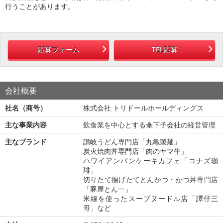
行うことがあります。
応募フォーム
TEL応募
会社概要
社名（商号）
株式会社 トリドールホールディングス
主な事業内容
飲食業を中心とする傘下子会社の経営管理
主なブランド
讃岐うどん専門店「丸亀製麺」
炭火焼肉丼専門店「肉のヤマ牛」
ハワイアンパンケーキカフェ「コナズ珈
琲」
切りたて揚げたてとんかつ・かつ丼専門店
「豚屋とん一」
米線を使ったスープヌードル店「譚仔三
哥」など