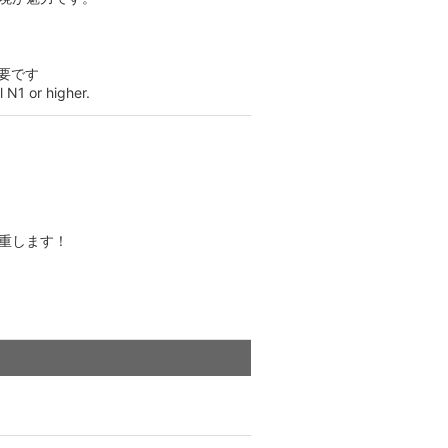
要です
 N1 or higher.
重します！