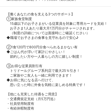
【働くあなたの食を支える3つのサポート】
①家族食堂制度
15歳以下のお子さまがいる従業員を対象に専用カードを支給！
お子さま1人あたり最大月1万円分がチャージされます。
（制度の詳細については面接時にご確認ください）
◆職場でお子さまの食事を見守れるので安心♪
②1食120円で800円分食べられるまかない有
◆ごはん代が浮いて家計にやさしい！
節約したい方や一人暮らしの方に嬉しい制度！
③お得な従業員割引有
トリドールグループ系列店で最大25％引き！
ご家族やご友人も一緒に利用できます！
◆お得に気になる店へ行けて、
思い立った時に外食を気軽に楽しめる特典です！
【他にも充実した待遇をご用意】
・交通費規定支給（月5万円迄）
・社員登用制度有
・有給休暇制度有