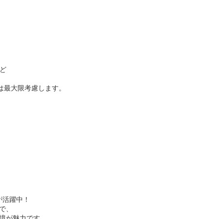
ど
望は最大限考慮します。
が活躍中！
で、
境が魅力です。