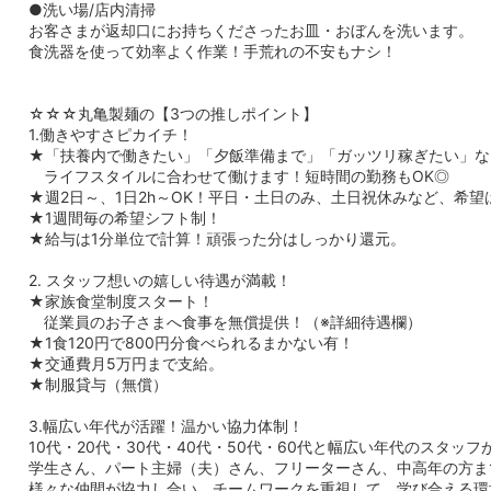
●洗い場/店内清掃
お客さまが返却口にお持ちくださったお皿・おぼんを洗います。
食洗器を使って効率よく作業！手荒れの不安もナシ！
☆☆☆丸亀製麺の【3つの推しポイント】
1.働きやすさピカイチ！
★「扶養内で働きたい」「夕飯準備まで」「ガッツリ稼ぎたい」な
ライフスタイルに合わせて働けます！短時間の勤務もOK◎
★週2日～、1日2h～OK！平日・土日のみ、土日祝休みなど、希
★1週間毎の希望シフト制！
★給与は1分単位で計算！頑張った分はしっかり還元。
2. スタッフ想いの嬉しい待遇が満載！
★家族食堂制度スタート！
従業員のお子さまへ食事を無償提供！（※詳細待遇欄）
★1食120円で800円分食べられるまかない有！
★交通費月5万円まで支給。
★制服貸与（無償）
3.幅広い年代が活躍！温かい協力体制！
10代・20代・30代・40代・50代・60代と幅広い年代のスタッフ
学生さん、パート主婦（夫）さん、フリーターさん、中高年の方ま
様々な仲間が協力し合い、チームワークを重視して、学び合える環