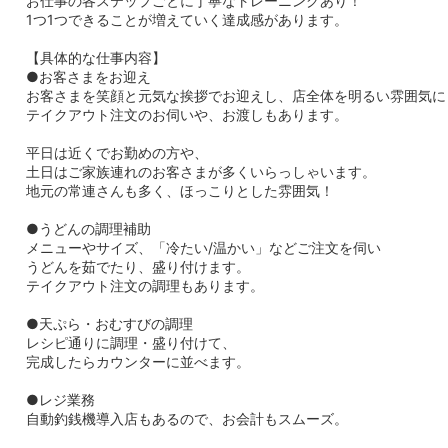
お仕事の各ステップごとに丁寧なトレーニングあり！
1つ1つできることが増えていく達成感があります。
【具体的な仕事内容】
●お客さまをお迎え
お客さまを笑顔と元気な挨拶でお迎えし、店全体を明るい雰囲気に
テイクアウト注文のお伺いや、お渡しもあります。
平日は近くでお勤めの方や、
土日はご家族連れのお客さまが多くいらっしゃいます。
地元の常連さんも多く、ほっこりとした雰囲気！
●うどんの調理補助
メニューやサイズ、「冷たい/温かい」などご注文を伺い
うどんを茹でたり、盛り付けます。
テイクアウト注文の調理もあります。
●天ぷら・おむすびの調理
レシピ通りに調理・盛り付けて、
完成したらカウンターに並べます。
●レジ業務
自動釣銭機導入店もあるので、お会計もスムーズ。