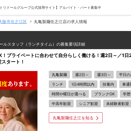
 【トリドールグループ公式採用サイト】アルバイト・パート募集中
大阪市住之江区
丸亀製麺住之江店の求人情報
ールスタッフ（ランチタイム）の募集要項詳細
OK！プライベートに合わせて自分らしく働ける！週2日～／1日2
堂スタート！
丸亀製麺
週2日～
週3日～
平日の
ランチ
1日4時間以内
扶養内
車通
時間や曜日が選べる
ブランクOK
学歴
中高年歓迎
シニア歓迎
未経験者歓迎
丸亀製麺住之江を知る