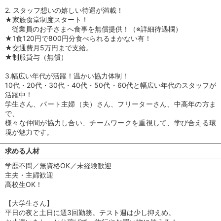
2. スタッフ想いの嬉しい待遇が満載！
★家族食堂制度スタート！
従業員のお子さまへ食事を無償提供！（※詳細待遇欄）
★1食120円で800円分食べられるまかない有！
★交通費月5万円まで支給。
★制服貸与（無償）
3.幅広い年代が活躍！温かい協力体制！
10代・20代・30代・40代・50代・60代と幅広い年代のスタッフが
活躍中！
学生さん、パート主婦（夫）さん、フリーターさん、中高年の方ま
で、
様々な仲間が協力し合い、チームワークを重視して、学び合える環
境が魅力です。
求める人材
学歴不問／無資格OK／未経験歓迎
主夫・主婦歓迎
高校生OK！
【大学生さん】
平日の夜と土日に週3回勤務。テスト週は少し抑えめ。