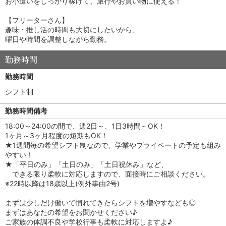
お小遣いをしっかり稼げて、旅行やお買い物に使える！
【フリーターさん】
趣味・推し活の時間も大切にしたいから、
曜日や時間を調整しながら勤務。
勤務時間
勤務時間
シフト制
勤務時間備考
18:00～24:00の間で、週2日～、1日3時間～OK！
1ヶ月～3ヶ月程度の短期もOK！
★1週間毎の希望シフト制なので、学業やプライベートの予定も組み
やすい！
★「平日のみ」「土日のみ」「土日祝休み」など、
できる限り柔軟に対応しますので、面接時にご相談ください。
※22時以降は18歳以上(例外事由2号)
まずは少しだけ働いて慣れてきたらシフトを増やすなども◎
まずはあなたの希望をお聞かせください♪
ご家族の体調不良や学校行事も柔軟に対応しますよ♪