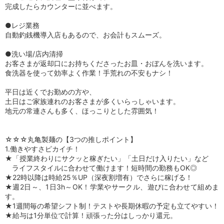
完成したらカウンターに並べます。
●レジ業務
自動釣銭機導入店もあるので、お会計もスムーズ。
●洗い場/店内清掃
お客さまが返却口にお持ちくださったお皿・おぼんを洗います。
食洗器を使って効率よく作業！手荒れの不安もナシ！
平日は近くでお勤めの方や、
土日はご家族連れのお客さまが多くいらっしゃいます。
地元の常連さんも多く、ほっこりとした雰囲気！
☆☆☆丸亀製麺の【3つの推しポイント】
1.働きやすさピカイチ！
★「授業終わりにサクッと稼ぎたい」「土日だけ入りたい」など
ライフスタイルに合わせて働けます！短時間の勤務もOK◎
★22時以降は時給25％UP（深夜割増有）でさらに稼げる！
★週2日～、1日3h～OK！学業やサークル、遊びに合わせて組めま
す。
★1週間毎の希望シフト制！テストや長期休暇の予定も立てやすい！
★給与は1分単位で計算！頑張った分はしっかり還元。