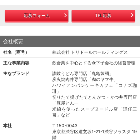
応募フォーム
TEL応募
会社概要
社名（商号）
株式会社 トリドールホールディングス
主な事業内容
飲食業を中心とする傘下子会社の経営管理
主なブランド
讃岐うどん専門店「丸亀製麺」
炭火焼肉丼専門店「肉のヤマ牛」
ハワイアンパンケーキカフェ「コナズ珈
琲」
切りたて揚げたてとんかつ・かつ丼専門店
「豚屋とん一」
米線を使ったスープヌードル店「譚仔三
哥」など
本社
〒150-0043
東京都渋谷区道玄坂1-21-1渋谷ソラスタ 19
階