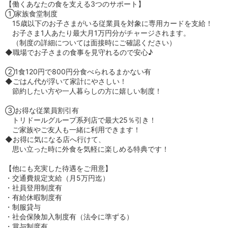
【働くあなたの食を支える3つのサポート】
①家族食堂制度
15歳以下のお子さまがいる従業員を対象に専用カードを支給！
お子さま1人あたり最大月1万円分がチャージされます。
（制度の詳細については面接時にご確認ください）
◆職場でお子さまの食事を見守れるので安心♪
②1食120円で800円分食べられるまかない有
◆ごはん代が浮いて家計にやさしい！
節約したい方や一人暮らしの方に嬉しい制度！
③お得な従業員割引有
トリドールグループ系列店で最大25％引き！
ご家族やご友人も一緒に利用できます！
◆お得に気になる店へ行けて、
思い立った時に外食を気軽に楽しめる特典です！
【他にも充実した待遇をご用意】
・交通費規定支給（月5万円迄）
・社員登用制度有
・有給休暇制度有
・制服貸与
・社会保険加入制度有（法令に準ずる）
・賞与制度有