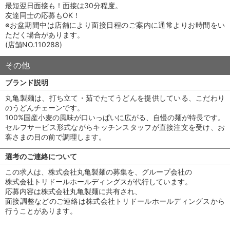
最短翌日面接も！面接は30分程度。
友達同士の応募もOK！
※お盆期間中は店舗により面接日程のご案内に通常よりお時間をい
ただく場合があります。
(店舗NO.110288)
その他
ブランド説明
丸亀製麺は、打ち立て・茹でたてうどんを提供している、こだわり
のうどんチェーンです。
100%国産小麦の風味が口いっぱいに広がる、自慢の麺が特長です。
セルフサービス形式ながらキッチンスタッフが直接注文を受け、お
客さまの目の前で調理します。
選考のご連絡について
この求人は、株式会社丸亀製麺の募集を、グループ会社の
株式会社トリドールホールディングスが代行しています。
応募内容は株式会社丸亀製麺に共有され、
面接調整などのご連絡は株式会社トリドールホールディングスから
行うことがあります。