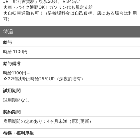
JR「肥前古賀駅」徒歩20分、Ｒ34沿い
★車・バイク通勤OK！ガソリン代も規定支給！
★自転車通勤も可！（駐輪場料金は自己負担、店にある場合は利用
可）
待遇
給与
時給 1100円
給与備考
時給1100円～
☆22時以降は時給25％UP（深夜割増有）
試用期間
試用期間なし
契約期間
雇用期間の定めあり：4ヶ月未満（原則更新）
待遇・福利厚生