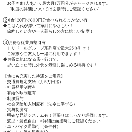
お子さま1人あたり最大月1万円分がチャージされます。
（制度の詳細については面接時にご確認ください）
②1食120円で800円分食べられるまかない有
◆ごはん代が浮いて家計にやさしい！
節約したい方や一人暮らしの方に嬉しい制度！
③お得な従業員割引有
トリドールグループ系列店で最大25％引き！
ご家族やご友人も一緒に利用できます！
◆お得に気になる店へ行けて、
思い立った時に外食を気軽に楽しめる特典です！
【他にも充実した待遇をご用意】
・交通費規定支給（月5万円迄）
・社員登用制度有
・有給休暇制度有
・制服貸与
・社会保険加入制度有（法令に準ずる）
・賞与制度有
・明確な昇給システム有！頑張りはしっかり評価します。
・髪型・髪色自由 ※詳細は面接時にご確認ください
・車・バイク通勤可（条件付）
⇒ガソリン代も規定支給