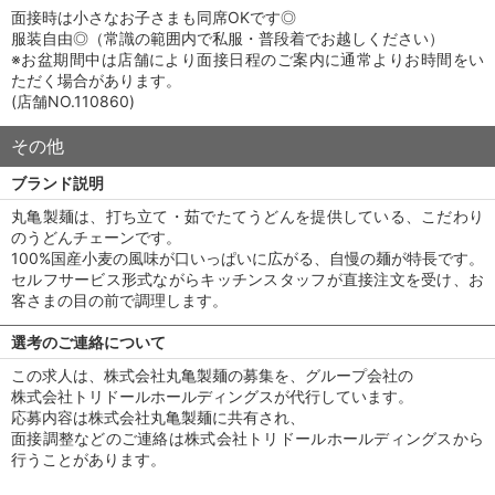
面接時は小さなお子さまも同席OKです◎
服装自由◎（常識の範囲内で私服・普段着でお越しください）
※お盆期間中は店舗により面接日程のご案内に通常よりお時間をい
ただく場合があります。
(店舗NO.110860)
その他
ブランド説明
丸亀製麺は、打ち立て・茹でたてうどんを提供している、こだわり
のうどんチェーンです。
100%国産小麦の風味が口いっぱいに広がる、自慢の麺が特長です。
セルフサービス形式ながらキッチンスタッフが直接注文を受け、お
客さまの目の前で調理します。
選考のご連絡について
この求人は、株式会社丸亀製麺の募集を、グループ会社の
株式会社トリドールホールディングスが代行しています。
応募内容は株式会社丸亀製麺に共有され、
面接調整などのご連絡は株式会社トリドールホールディングスから
行うことがあります。