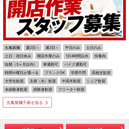
丸亀製麺
週2日～
週3日～
平日のみ
土日のみ
土日・祝日休み
開店作業のみ
1日4時間以内
扶養内
短期（3ヶ月以内）
車通勤可
バイク通勤可
時間や曜日が選べる
ブランクOK
学歴不問
高校生歓迎
大学生歓迎
主婦（夫）歓迎
中高年歓迎
シニア歓迎
未経験者歓迎
経験者歓迎
フリーター歓迎
丸亀製麺千曲を知る