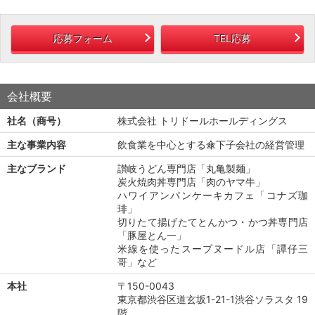
応募フォーム
TEL応募
会社概要
社名（商号）
株式会社 トリドールホールディングス
主な事業内容
飲食業を中心とする傘下子会社の経営管理
主なブランド
讃岐うどん専門店「丸亀製麺」
炭火焼肉丼専門店「肉のヤマ牛」
ハワイアンパンケーキカフェ「コナズ珈
琲」
切りたて揚げたてとんかつ・かつ丼専門店
「豚屋とん一」
米線を使ったスープヌードル店「譚仔三
哥」など
本社
〒150-0043
東京都渋谷区道玄坂1-21-1渋谷ソラスタ 19
階