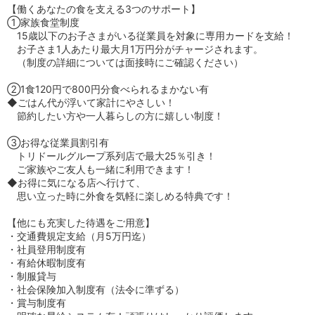
【働くあなたの食を支える3つのサポート】
①家族食堂制度
15歳以下のお子さまがいる従業員を対象に専用カードを支給！
お子さま1人あたり最大月1万円分がチャージされます。
（制度の詳細については面接時にご確認ください）
②1食120円で800円分食べられるまかない有
◆ごはん代が浮いて家計にやさしい！
節約したい方や一人暮らしの方に嬉しい制度！
③お得な従業員割引有
トリドールグループ系列店で最大25％引き！
ご家族やご友人も一緒に利用できます！
◆お得に気になる店へ行けて、
思い立った時に外食を気軽に楽しめる特典です！
【他にも充実した待遇をご用意】
・交通費規定支給（月5万円迄）
・社員登用制度有
・有給休暇制度有
・制服貸与
・社会保険加入制度有（法令に準ずる）
・賞与制度有