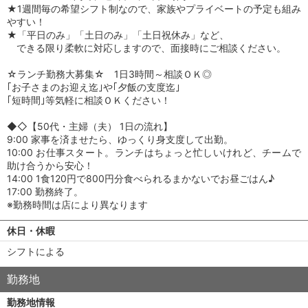
★1週間毎の希望シフト制なので、家族やプライベートの予定も組み
やすい！
★「平日のみ」「土日のみ」「土日祝休み」など、
できる限り柔軟に対応しますので、面接時にご相談ください。
☆ランチ勤務大募集☆ 1日3時間～相談ＯＫ◎
｢お子さまのお迎え迄｣や｢夕飯の支度迄｣
｢短時間｣等気軽に相談ＯＫください！
◆◇【50代・主婦（夫） 1日の流れ】
9:00 家事を済ませたら、ゆっくり身支度して出勤。
10:00 お仕事スタート。ランチはちょっと忙しいけれど、チームで
助け合うから安心！
14:00 1食120円で800円分食べられるまかないでお昼ごはん♪
17:00 勤務終了。
※勤務時間は店により異なります
休日・休暇
シフトによる
勤務地
勤務地情報