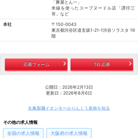
「豚屋とん一」
米線を使ったスープヌードル店「譚仔三
哥」など
本社
〒150-0043
東京都渋谷区道玄坂1-21-1渋谷ソラスタ 19
階
応募フォーム
TEL応募
公開日：2026年2月13日
更新日：2026年8月6日
丸亀製麺イオンモールりんくう泉南を知る
その他の求人情報
全国
の求人情報
大阪府
の求人情報