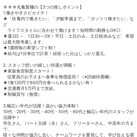
☆☆☆丸亀製麺の【3つの推しポイント】
1.働きやすさピカイチ！
★「扶養内で働きたい」「夕飯準備まで」「ガッツリ稼ぎたい」な
ど
ライフスタイルに合わせて働けます！短時間の勤務もOK◎
★週2日～、1日3h～OK！平日・土日のみ、土日祝休みなど、希望
は最大限考慮します。
★1週間毎の希望シフト制！
★給与は1分単位で計算！頑張った分はしっかり還元。
2. スタッフ想いの嬉しい待遇が満載！
★家族食堂制度スタート！
従業員のお子さまへ食事を無償提供！（※詳細待遇欄）
★1食120円で800円分食べられるまかない有！
★交通費月5万円まで支給。
★制服貸与（無償）
3.幅広い年代が活躍！温かい協力体制！
10代・20代・30代・40代・50代・60代と幅広い年代のスタッフが
活躍中！
学生さん、パート主婦（夫）さん、フリーターさん、中高年の方ま
で、
様々な仲間が協力し合い、チームワークを重視して、学び合える環