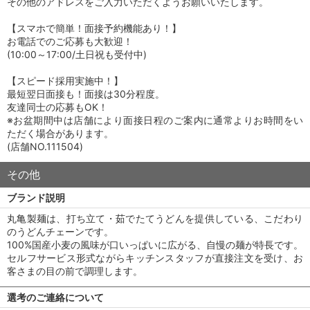
その他のアドレスをご入力いただくようお願いいたします。
【スマホで簡単！面接予約機能あり！】
お電話でのご応募も大歓迎！
(10:00～17:00/土日祝も受付中)
【スピード採用実施中！】
最短翌日面接も！面接は30分程度。
友達同士の応募もOK！
※お盆期間中は店舗により面接日程のご案内に通常よりお時間をい
ただく場合があります。
(店舗NO.111504)
その他
ブランド説明
丸亀製麺は、打ち立て・茹でたてうどんを提供している、こだわり
のうどんチェーンです。
100%国産小麦の風味が口いっぱいに広がる、自慢の麺が特長です。
セルフサービス形式ながらキッチンスタッフが直接注文を受け、お
客さまの目の前で調理します。
選考のご連絡について