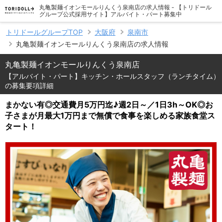
丸亀製麺イオンモールりんくう泉南店の求人情報 - 【トリドール
グループ公式採用サイト】アルバイト・パート募集中
トリドールグループTOP
大阪府
泉南市
丸亀製麺イオンモールりんくう泉南店の求人情報
丸亀製麺イオンモールりんくう泉南店
【アルバイト・パート】キッチン・ホールスタッフ（ランチタイム）
の募集要項詳細
まかない有◎交通費月5万円迄♪週2日～／1日3h～OK◎お
子さまが月最大1万円まで無償で食事を楽しめる家族食堂ス
タート！