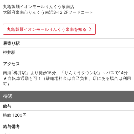
丸亀製麺イオンモールりんくう泉南店
大阪府泉南市りんくう南浜3-12 2Fフードコート
丸亀製麺イオンモールりんくう泉南を知る
最寄り駅
樽井駅
アクセス
南海｢樽井駅」より徒歩15分、「りんくうタウン駅」～バスで14分
★自転車通勤も可！（駐輪場料金は自己負担、店にある場合は利用
可）
待遇
給与
時給 1200円
給与備考