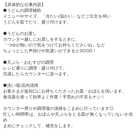
【具体的な仕事内容】
●うどんの調理補助
メニューやサイズ、「冷たい/温かい」などご注文を伺い
うどんを茹でたり、盛り付けます。
●うどんのお渡し
カウンター越しにお渡しをするときに、
「つゆが熱いので気をつけてお持ちくださいね」など
ちょっとした声掛けや気遣いができるとGOOD！
●天ぷら・おむすびの調理
レシピ通りに調理・盛り付けて、
完成したらカウンターに並べます。
●洗い場/店内清掃
お客さまが返却口にお持ちくださったお皿・おぼんを洗います。
食洗器を使って効率よく作業！手荒れの不安もナシ！
カウンター周りや調理場の清掃をこまめに行っています◎
忙しい時間帯は、おぼんや天ぷらをとる皿が無くなっていないか含
め
まめにチェックして、補充をします。