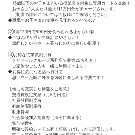
15歳以下のお子さまがいる従業員を対象に専用カードを支給！
お子さま1人あたり最大月1万円分がチャージされます。
（制度の詳細については面接時にご確認ください）
◆職場でお子さまの食事を見守れるので安心♪
②1食120円で800円分食べられるまかない有
◆ごはん代が浮いて家計にやさしい！
節約したい方や一人暮らしの方に嬉しい制度！
③お得な従業員割引有
トリドールグループ系列店で最大25％引き！
ご家族やご友人も一緒に利用できます！
◆お得に気になる店へ行けて、
思い立った時に外食を気軽に楽しめる特典です！
【他にも充実した待遇をご用意】
・交通費規定支給（月5万円迄）
・社員登用制度有
・有給休暇制度有
・制服貸与
・社会保険加入制度有（法令に準ずる）
・賞与制度有
・明確な昇給システム有！頑張りはしっかり評価します。
・髪型・髪色自由 ※詳細は面接時にご確認ください