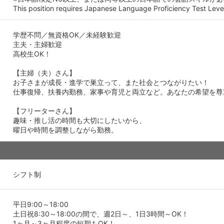
This position requires Japanese Language Proficiency Test Level
学歴不問／無資格OK／未経験歓迎
主夫・主婦歓迎
高校生OK！
【主婦（夫）さん】
お子さまが成長・進学で巣立って、また社会とつながりたい！
仕事復帰、扶養内勤務、家事や育児と両立など。あなたの希望を尊
【フリーターさん】
趣味・推し活の時間も大切にしたいから、
曜日や時間を調整しながら勤務。
シフト制
平日9:00～18:00
土日祝8:30～18:00の間で、週2日～、1日3時間～OK！
1ヶ月～3ヶ月程度の短期もOK！