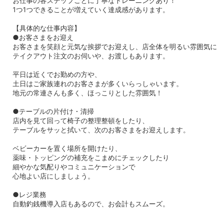
お仕事の各ステップごとに丁寧なトレーニングあり！
1つ1つできることが増えていく達成感があります。
【具体的な仕事内容】
●お客さまをお迎え
お客さまを笑顔と元気な挨拶でお迎えし、店全体を明るい雰囲気に
テイクアウト注文のお伺いや、お渡しもあります。
平日は近くでお勤めの方や、
土日はご家族連れのお客さまが多くいらっしゃいます。
地元の常連さんも多く、ほっこりとした雰囲気！
●テーブルの片付け・清掃
店内を見て回って椅子の整理整頓をしたり、
テーブルをサッと拭いて、次のお客さまをお迎えします。
ベビーカーを置く場所を開けたり、
薬味・トッピングの補充をこまめにチェックしたり
細やかな気配りやコミュニケーションで
心地よい店にしましょう。
●レジ業務
自動釣銭機導入店もあるので、お会計もスムーズ。