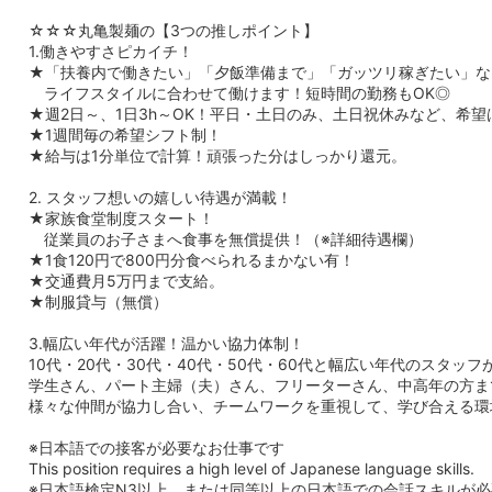
☆☆☆丸亀製麺の【3つの推しポイント】
1.働きやすさピカイチ！
★「扶養内で働きたい」「夕飯準備まで」「ガッツリ稼ぎたい」な
ライフスタイルに合わせて働けます！短時間の勤務もOK◎
★週2日～、1日3h～OK！平日・土日のみ、土日祝休みなど、希
★1週間毎の希望シフト制！
★給与は1分単位で計算！頑張った分はしっかり還元。
2. スタッフ想いの嬉しい待遇が満載！
★家族食堂制度スタート！
従業員のお子さまへ食事を無償提供！（※詳細待遇欄）
★1食120円で800円分食べられるまかない有！
★交通費月5万円まで支給。
★制服貸与（無償）
3.幅広い年代が活躍！温かい協力体制！
10代・20代・30代・40代・50代・60代と幅広い年代のスタッフ
学生さん、パート主婦（夫）さん、フリーターさん、中高年の方ま
様々な仲間が協力し合い、チームワークを重視して、学び合える環
※日本語での接客が必要なお仕事です
This position requires a high level of Japanese language skills.
※日本語検定N3以上、または同等以上の日本語での会話スキルが