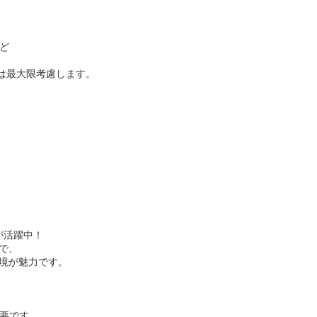
ど
望は最大限考慮します。
が活躍中！
で、
境が魅力です。
必要です