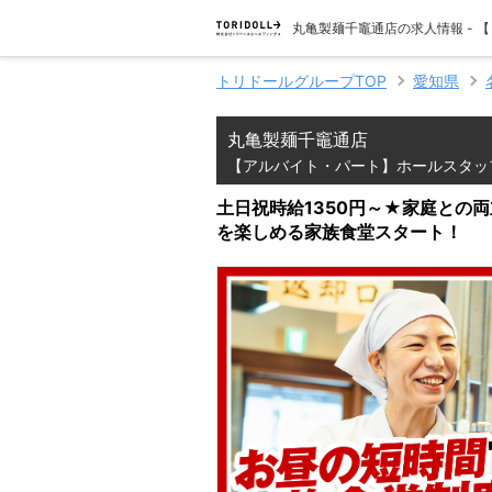
丸亀製麺千竈通店の求人情報 -
トリドールグループTOP
愛知県
丸亀製麺千竈通店
【アルバイト・パート】ホールスタッ
土日祝時給1350円～★家庭との
を楽しめる家族食堂スタート！