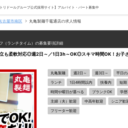
 【トリドールグループ公式採用サイト】アルバイト・パート募集中
名古屋市南区
丸亀製麺千竈通店の求人情報
フ（ランチタイム）の募集要項詳細
両立も柔軟対応◎週2日～／1日3h～OK◎スキマ時間OK！お子
丸亀製麺
週2日～
週3日～
平日の
ランチ
1日4時間以内
扶養内
短期
時間や曜日が選べる
ブランクOK
学歴
主婦（夫）歓迎
中高年歓迎
シニア歓
フリーター歓迎