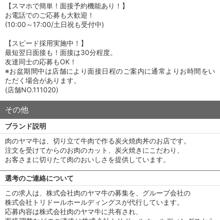
【スマホで簡単！面接予約機能あり！】
お電話でのご応募も大歓迎！
(10:00～17:00/土日祝も受付中)
【スピード採用実施中！】
最短翌日面接も！面接は30分程度。
友達同士の応募もOK！
※お盆期間中は店舗により面接日程のご案内に通常よりお時間をい
ただく場合があります。
(店舗NO.111020)
その他
ブランド説明
肉のヤマ牛は、切り立て牛肉で作る炭火焼肉丼のお店です。
注文を受けてからのお肉のカット、炭火焼きにこだわり、
お客さまに切りたて肉のおいしさを提供しています。
選考のご連絡について
この求人は、株式会社肉のヤマ牛の募集を、グループ会社の
株式会社トリドールホールディングスが代行しています。
応募内容は株式会社肉のヤマ牛に共有され、