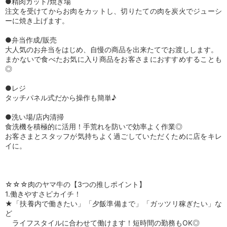
●精肉カット/焼き場
注文を受けてからお肉をカットし、切りたての肉を炭火でジューシ
ーに焼き上げます。
●弁当作成/販売
大人気のお弁当をはじめ、自慢の商品を出来たてでお渡しします。
まかないで食べたお気に入り商品をお客さまにおすすめすることも
◎
●レジ
タッチパネル式だから操作も簡単♪
●洗い場/店内清掃
食洗機を積極的に活用！手荒れを防いで効率よく作業◎
お客さまとスタッフが気持ちよく過ごしていただくために店をキレ
イに。
☆☆☆肉のヤマ牛の【3つの推しポイント】
1.働きやすさピカイチ！
★「扶養内で働きたい」「夕飯準備まで」「ガッツリ稼ぎたい」な
ど
ライフスタイルに合わせて働けます！短時間の勤務もOK◎