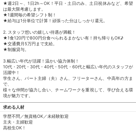
★週2日～、1日2h～OK！平日・土日のみ、土日祝休みなど、希望
は最大限考慮します。
★1週間毎の希望シフト制！
★給与は1分単位で計算！頑張った分はしっかり還元。
2. スタッフ想いの嬉しい待遇が満載！
★1食120円で800円分食べられるまかない有！持ち帰りもOK♪
★交通費月5万円まで支給。
★制服貸与。
3.幅広い年代が活躍！温かい協力体制！
10代・20代・30代・40代・50代・60代と幅広い年代のスタッフが
活躍中！
学生さん、パート主婦（夫）さん、フリーターさん、中高年の方ま
で、
様々な仲間が協力し合い、チームワークを重視して、学び合える環
境が魅力です。
求める人材
学歴不問／無資格OK／未経験歓迎
主夫・主婦歓迎
高校生OK！