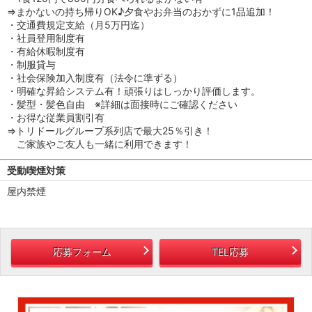
⇒まかないの持ち帰りOK♪夕食やお弁当のおかずに1品追加！
・交通費規定支給（月5万円迄）
・社員登用制度有
・有給休暇制度有
・制服貸与
・社会保険加入制度有（法令に準ずる）
・明確な昇給システム有！頑張りはしっかり評価します。
・髪型・髪色自由 ※詳細は面接時にご確認ください
・お得な従業員割引有
⇒トリドールグループ系列店で最大25％引き！
ご家族やご友人も一緒に利用できます！
受動喫煙対策
屋内禁煙
応募フォーム
TEL応募