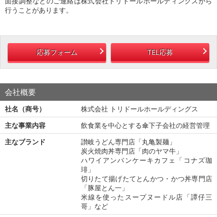
面接調整などのご連絡は株式会社トリドールホールディングスから
行うことがあります。
応募フォーム
TEL応募
会社概要
社名（商号）
株式会社 トリドールホールディングス
主な事業内容
飲食業を中心とする傘下子会社の経営管理
主なブランド
讃岐うどん専門店「丸亀製麺」
炭火焼肉丼専門店「肉のヤマ牛」
ハワイアンパンケーキカフェ「コナズ珈
琲」
切りたて揚げたてとんかつ・かつ丼専門店
「豚屋とん一」
米線を使ったスープヌードル店「譚仔三
哥」など