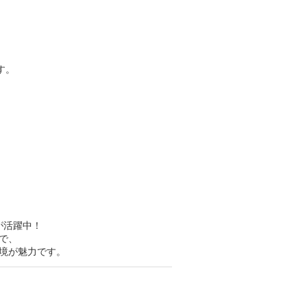
す。
！
が活躍中！
で、
境が魅力です。