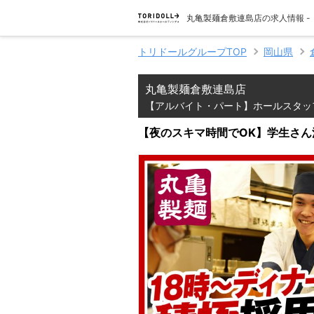
丸亀製麺倉敷連島店の求人情報 
トリドールグループTOP
岡山県
丸亀製麺倉敷連島店
【アルバイト・パート】ホールスタッ
【夜のスキマ時間でOK】学生さん