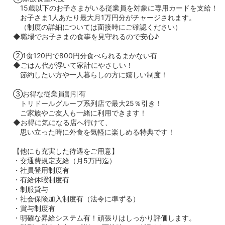
15歳以下のお子さまがいる従業員を対象に専用カードを支給！
お子さま1人あたり最大月1万円分がチャージされます。
（制度の詳細については面接時にご確認ください）
◆職場でお子さまの食事を見守れるので安心♪
②1食120円で800円分食べられるまかない有
◆ごはん代が浮いて家計にやさしい！
節約したい方や一人暮らしの方に嬉しい制度！
③お得な従業員割引有
トリドールグループ系列店で最大25％引き！
ご家族やご友人も一緒に利用できます！
◆お得に気になる店へ行けて、
思い立った時に外食を気軽に楽しめる特典です！
【他にも充実した待遇をご用意】
・交通費規定支給（月5万円迄）
・社員登用制度有
・有給休暇制度有
・制服貸与
・社会保険加入制度有（法令に準ずる）
・賞与制度有
・明確な昇給システム有！頑張りはしっかり評価します。