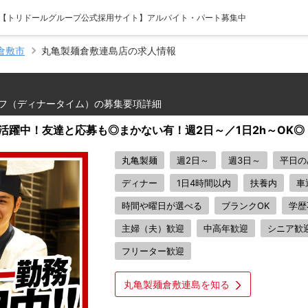
- 【トリドールグループ公式採用サイト】アルバイト・パート募集中
倉敷市
丸亀製麺倉敷連島店の求人情報
フ（ディナータイム）の募集要項詳細
活躍中！友達と応募も◎まかない有！週2日～／1日2h～OK◎
丸亀製麺
週2日～
週3日～
平日の
ディナー
1日4時間以内
扶養内
車
時間や曜日が選べる
ブランクOK
学歴
主婦（夫）歓迎
中高年歓迎
シニア歓
フリーター歓迎
丸亀製麺倉敷連島を知る