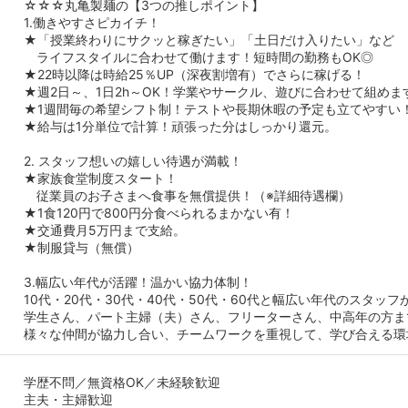
☆☆☆丸亀製麺の【3つの推しポイント】
1.働きやすさピカイチ！
★「授業終わりにサクッと稼ぎたい」「土日だけ入りたい」など
ライフスタイルに合わせて働けます！短時間の勤務もOK◎
★22時以降は時給25％UP（深夜割増有）でさらに稼げる！
★週2日～、1日2h～OK！学業やサークル、遊びに合わせて組めま
★1週間毎の希望シフト制！テストや長期休暇の予定も立てやすい
★給与は1分単位で計算！頑張った分はしっかり還元。
2. スタッフ想いの嬉しい待遇が満載！
★家族食堂制度スタート！
従業員のお子さまへ食事を無償提供！（※詳細待遇欄）
★1食120円で800円分食べられるまかない有！
★交通費月5万円まで支給。
★制服貸与（無償）
3.幅広い年代が活躍！温かい協力体制！
10代・20代・30代・40代・50代・60代と幅広い年代のスタッフ
学生さん、パート主婦（夫）さん、フリーターさん、中高年の方ま
様々な仲間が協力し合い、チームワークを重視して、学び合える環
学歴不問／無資格OK／未経験歓迎
主夫・主婦歓迎