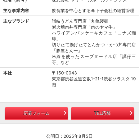
主な事業内容
飲食業を中心とする傘下子会社の経営管理
主なブランド
讃岐うどん専門店「丸亀製麺」
炭火焼肉丼専門店「肉のヤマ牛」
ハワイアンパンケーキカフェ「コナズ珈
琲」
切りたて揚げたてとんかつ・かつ丼専門店
「豚屋とん一」
米線を使ったスープヌードル店「譚仔三
哥」など
本社
〒150-0043
東京都渋谷区道玄坂1-21-1渋谷ソラスタ 19
階
応募フォーム
TEL応募
公開日：2025年8月5日