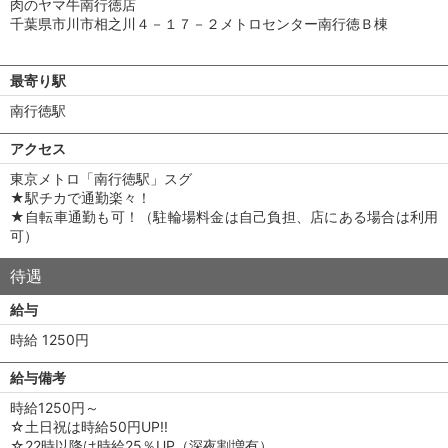
肉のヤマ牛南行徳店
千葉県市川市相之川４－１７－２メトロセンター南行徳Ｂ棟
最寄り駅
南行徳駅
アクセス
東京メトロ「南行徳駅」スグ
★駅チカで通勤楽々！
★自転車通勤も可！（駐輪場料金は自己負担、店にある場合は利用
可）
待遇
給与
時給 1250円
給与備考
時給1250円～
☆土日祝は時給50円UP!!
☆22時以降は時給25％UP（深夜割増有）