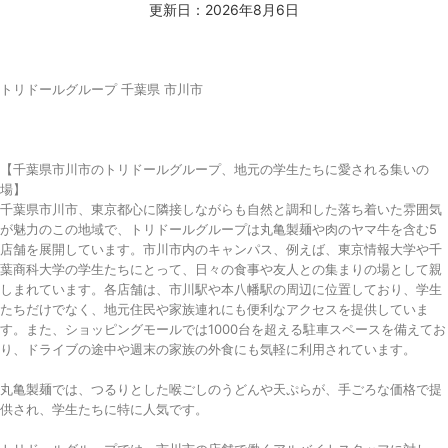
更新日：2026年8月6日
トリドールグループ 千葉県 市川市
【千葉県市川市のトリドールグループ、地元の学生たちに愛される集いの
場】
千葉県市川市、東京都心に隣接しながらも自然と調和した落ち着いた雰囲気
が魅力のこの地域で、トリドールグループは丸亀製麺や肉のヤマ牛を含む5
店舗を展開しています。市川市内のキャンパス、例えば、東京情報大学や千
葉商科大学の学生たちにとって、日々の食事や友人との集まりの場として親
しまれています。各店舗は、市川駅や本八幡駅の周辺に位置しており、学生
たちだけでなく、地元住民や家族連れにも便利なアクセスを提供していま
す。また、ショッピングモールでは1000台を超える駐車スペースを備えてお
り、ドライブの途中や週末の家族の外食にも気軽に利用されています。
丸亀製麺では、つるりとした喉ごしのうどんや天ぷらが、手ごろな価格で提
供され、学生たちに特に人気です。