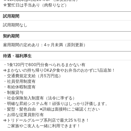
☆繁忙日は手当あり（肉祭りなど）
試用期間
試用期間なし
契約期間
雇用期間の定めあり：4ヶ月未満（原則更新）
待遇・福利厚生
・1食120円で800円分食べられるまかない有
⇒まかないの持ち帰りOK♪夕食やお弁当のおかずに1品追加！
・交通費規定支給（月5万円迄）
・社員登用制度有
・有給休暇制度有
・制服貸与
・社会保険加入制度有（法令に準ずる）
・明確な昇給システム有！頑張りはしっかり評価します。
・髪型・髪色自由 ※詳細は面接時にご確認ください
・お得な従業員割引有
⇒トリドールグループ系列店で最大25％引き！
ご家族やご友人も一緒に利用できます！