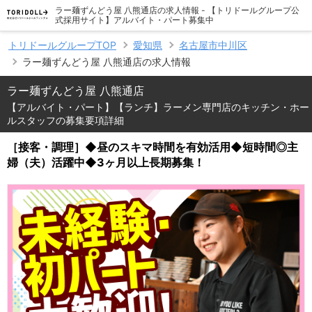
ラー麺ずんどう屋 八熊通店の求人情報 - 【トリドールグループ公
式採用サイト】アルバイト・パート募集中
トリドールグループTOP
愛知県
名古屋市中川区
ラー麺ずんどう屋 八熊通店の求人情報
ラー麺ずんどう屋 八熊通店
【アルバイト・パート】【ランチ】ラーメン専門店のキッチン・ホー
ルスタッフの募集要項詳細
［接客・調理］◆昼のスキマ時間を有効活用◆短時間◎主
婦（夫）活躍中◆3ヶ月以上長期募集！