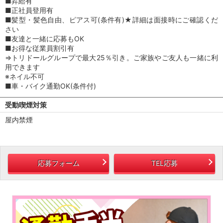
■昇給有
■正社員登用有
■髪型・髪色自由、ピアス可(条件有)★詳細は面接時にご確認くだ
さい
■友達と一緒に応募もOK
■お得な従業員割引有
⇒トリドールグループで最大25％引き。ご家族やご友人も一緒に利
用できます
※ネイル不可
■車・バイク通勤OK(条件付)
受動喫煙対策
屋内禁煙
応募フォーム
TEL応募