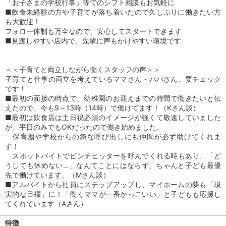
「お子さまの学校行事」等でのシフト相談もお気軽に
■飲食未経験の方や子育てが落ち着いたので久しぶりに働きたい方
も大歓迎！
フォロー体制も万全なので、安心してスタートできます
■見渡しやすい店内で、先輩に声もかけやすい環境です
＜＜子育てと両立しながら働くスタッフの声＞＞
子育てと仕事の両立を考えているママさん・パパさん、要チェック
です！
■最初の面接の時点で、幼稚園のお迎えまでの時間で働きたいと伝
えたので、今も9～13時（14時）で働けてます！（Kさん談）
■最初は飲食店は土日祝必須のイメージが強くて敬遠していました
が、平日のみでもOKだったので働き始めました。
保育園や学校からの急な呼び出しにも仲間が必ず助けてくれま
す！
スポットバイトでピンチヒッターを呼んでくれる時もあり、「ど
うしても休めない…」なんてことにはならず、ちゃんと子ども最優
先で働けています。（Mさん談）
■アルバイトから社員にステップアップし、マイホームの夢も「現
実的な目標」に！「働くママが一番かっこいい」と子どもも応援し
てくれています（Aさん）
特徴