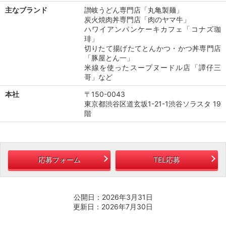
主なブランド
讃岐うどん専門店「丸亀製麺」
炭火焼肉丼専門店「肉のヤマ牛」
ハワイアンパンケーキカフェ「コナズ珈
琲」
切りたて揚げたてとんかつ・かつ丼専門店
「豚屋とん一」
米線を使ったスープヌードル店「譚仔三
哥」など
本社
〒150-0043
東京都渋谷区道玄坂1-21-1渋谷ソラスタ 19
階
応募フォーム
TEL応募
公開日：2026年3月31日
更新日：2026年7月30日