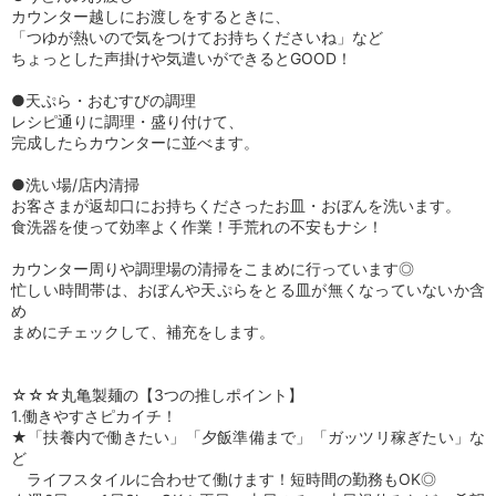
カウンター越しにお渡しをするときに、
「つゆが熱いので気をつけてお持ちくださいね」など
ちょっとした声掛けや気遣いができるとGOOD！
●天ぷら・おむすびの調理
レシピ通りに調理・盛り付けて、
完成したらカウンターに並べます。
●洗い場/店内清掃
お客さまが返却口にお持ちくださったお皿・おぼんを洗います。
食洗器を使って効率よく作業！手荒れの不安もナシ！
カウンター周りや調理場の清掃をこまめに行っています◎
忙しい時間帯は、おぼんや天ぷらをとる皿が無くなっていないか含
め
まめにチェックして、補充をします。
☆☆☆丸亀製麺の【3つの推しポイント】
1.働きやすさピカイチ！
★「扶養内で働きたい」「夕飯準備まで」「ガッツリ稼ぎたい」な
ど
ライフスタイルに合わせて働けます！短時間の勤務もOK◎