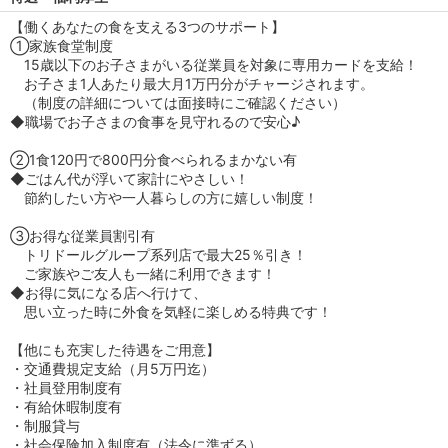
【働くあなたの食を支える3つのサポート】
①家族食堂制度
15歳以下のお子さまがいる従業員を対象に専用カードを支給！
お子さま1人あたり最大月1万円分がチャージされます。
（制度の詳細については面接時にご確認ください）
◆職場でお子さまの食事を見守れるので安心♪
②1食120円で800円分食べられるまかない有
◆ごはん代が浮いて家計にやさしい！
節約したい方や一人暮らしの方に嬉しい制度！
③お得な従業員割引有
トリドールグループ系列店で最大25％引き！
ご家族やご友人も一緒に利用できます！
◆お得に気になる店へ行けて、
思い立った時に外食を気軽に楽しめる特典です！
【他にも充実した待遇をご用意】
・交通費規定支給（月5万円迄）
・社員登用制度有
・有給休暇制度有
・制服貸与
・社会保険加入制度有（法令に準ずる）