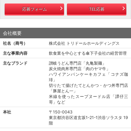
応募フォーム
TEL応募
会社概要
社名（商号）
株式会社 トリドールホールディングス
主な事業内容
飲食業を中心とする傘下子会社の経営管理
主なブランド
讃岐うどん専門店「丸亀製麺」
炭火焼肉丼専門店「肉のヤマ牛」
ハワイアンパンケーキカフェ「コナズ珈
琲」
切りたて揚げたてとんかつ・かつ丼専門店
「豚屋とん一」
米線を使ったスープヌードル店「譚仔三
哥」など
本社
〒150-0043
東京都渋谷区道玄坂1-21-1渋谷ソラスタ 19
階