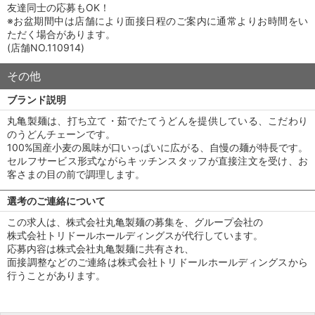
友達同士の応募もOK！
※お盆期間中は店舗により面接日程のご案内に通常よりお時間をい
ただく場合があります。
(店舗NO.110914)
その他
ブランド説明
丸亀製麺は、打ち立て・茹でたてうどんを提供している、こだわり
のうどんチェーンです。
100%国産小麦の風味が口いっぱいに広がる、自慢の麺が特長です。
セルフサービス形式ながらキッチンスタッフが直接注文を受け、お
客さまの目の前で調理します。
選考のご連絡について
この求人は、株式会社丸亀製麺の募集を、グループ会社の
株式会社トリドールホールディングスが代行しています。
応募内容は株式会社丸亀製麺に共有され、
面接調整などのご連絡は株式会社トリドールホールディングスから
行うことがあります。