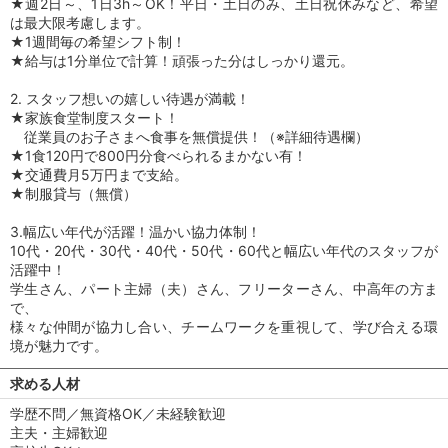
★週2日～、1日3h～OK！平日・土日のみ、土日祝休みなど、希望
は最大限考慮します。
★1週間毎の希望シフト制！
★給与は1分単位で計算！頑張った分はしっかり還元。
2. スタッフ想いの嬉しい待遇が満載！
★家族食堂制度スタート！
従業員のお子さまへ食事を無償提供！（※詳細待遇欄）
★1食120円で800円分食べられるまかない有！
★交通費月5万円まで支給。
★制服貸与（無償）
3.幅広い年代が活躍！温かい協力体制！
10代・20代・30代・40代・50代・60代と幅広い年代のスタッフが
活躍中！
学生さん、パート主婦（夫）さん、フリーターさん、中高年の方ま
で、
様々な仲間が協力し合い、チームワークを重視して、学び合える環
境が魅力です。
求める人材
学歴不問／無資格OK／未経験歓迎
主夫・主婦歓迎