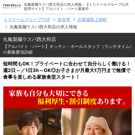
丸亀製麺ラスパ西大和店の求人情報 - 【トリドールグループ公式
採用サイト】アルバイト・パート募集中
トリドールグループTOP
奈良県
北葛城郡上牧町
丸亀製麺ラスパ西大和店の求人情報
丸亀製麺ラスパ西大和店
【アルバイト・パート】キッチン・ホールスタッフ（ランチタイム）
の募集要項詳細
短時間もOK！プライベートに合わせて自分らしく働ける！
週2日～／1日3h～OK◎お子さまが月最大1万円まで無償で
食事を楽しめる家族食堂スタート！