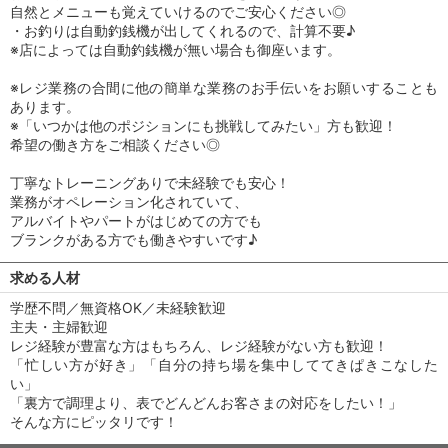
自然とメニューも覚えていけるのでご安心ください◎
・お釣りは自動釣銭機が出してくれるので、計算不要♪
※店によっては自動釣銭機が無い場合も御座います。
※レジ業務の合間に他の簡単な業務のお手伝いをお願いすることも
あります。
※「いつかは他のポジションにも挑戦してみたい」方も歓迎！
希望の働き方をご相談ください◎
丁寧なトレーニングありで未経験でも安心！
業務がオペレーション化されていて、
アルバイトやパートがはじめての方でも
ブランクがある方でも働きやすいです♪
求める人材
学歴不問／無資格OK／未経験歓迎
主夫・主婦歓迎
レジ経験が豊富な方はもちろん、レジ経験がない方も歓迎！
「忙しい方が好き」「自分の持ち場を集中しててきぱきこなした
い」
「裏方で調理より、表でどんどんお客さまの対応をしたい！」
そんな方にピッタリです！