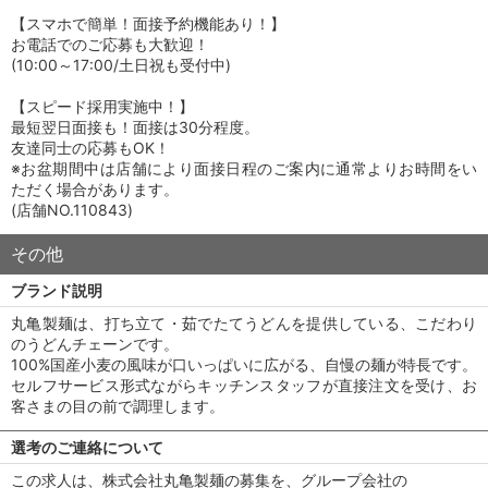
【スマホで簡単！面接予約機能あり！】
お電話でのご応募も大歓迎！
(10:00～17:00/土日祝も受付中)
【スピード採用実施中！】
最短翌日面接も！面接は30分程度。
友達同士の応募もOK！
※お盆期間中は店舗により面接日程のご案内に通常よりお時間をい
ただく場合があります。
(店舗NO.110843)
その他
ブランド説明
丸亀製麺は、打ち立て・茹でたてうどんを提供している、こだわり
のうどんチェーンです。
100%国産小麦の風味が口いっぱいに広がる、自慢の麺が特長です。
セルフサービス形式ながらキッチンスタッフが直接注文を受け、お
客さまの目の前で調理します。
選考のご連絡について
この求人は、株式会社丸亀製麺の募集を、グループ会社の