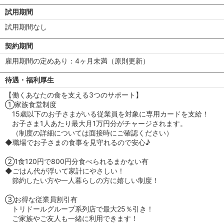
試用期間
試用期間なし
契約期間
雇用期間の定めあり：4ヶ月未満（原則更新）
待遇・福利厚生
【働くあなたの食を支える3つのサポート】
①家族食堂制度
15歳以下のお子さまがいる従業員を対象に専用カードを支給！
お子さま1人あたり最大月1万円分がチャージされます。
（制度の詳細については面接時にご確認ください）
◆職場でお子さまの食事を見守れるので安心♪
②1食120円で800円分食べられるまかない有
◆ごはん代が浮いて家計にやさしい！
節約したい方や一人暮らしの方に嬉しい制度！
③お得な従業員割引有
トリドールグループ系列店で最大25％引き！
ご家族やご友人も一緒に利用できます！