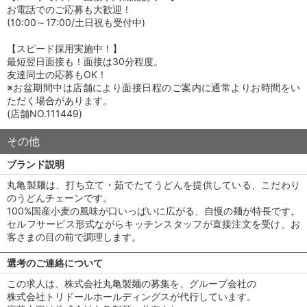
お電話でのご応募も大歓迎！
(10:00～17:00/土日祝も受付中)
【スピード採用実施中！】
最短翌日面接も！面接は30分程度。
友達同士の応募もOK！
※お盆期間中は店舗により面接日程のご案内に通常よりお時間をい
ただく場合があります。
(店舗NO.111449)
その他
ブランド説明
丸亀製麺は、打ち立て・茹でたてうどんを提供している、こだわり
のうどんチェーンです。
100%国産小麦の風味が口いっぱいに広がる、自慢の麺が特長です。
セルフサービス形式ながらキッチンスタッフが直接注文を受け、お
客さまの目の前で調理します。
選考のご連絡について
この求人は、株式会社丸亀製麺の募集を、グループ会社の
株式会社トリドールホールディングスが代行しています。