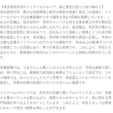
【埼玉県所沢市のトリドールグループ、緑と歴史が息づく街で味わう】
埼玉県所沢市、豊かな自然環境と航空の歴史が色濃く残るこの地域で、トリ
ドールグループは丸亀製麺やコナズ珈琲を含む4店舗を展開しています。こ
れらの店舗は、地元住民や、所沢キャンパスを有する東京農工大学や西武文
理大学などの学生たちからも親しまれています。各店舗は、所沢市の豊かな
緑と歴史的背景に溶け込みつつ、訪れる人々に美味しい食事とくつろぎの時
間を提供しています。各店舗は、所沢駅や西所沢駅の周辺に位置し、市内の
主要な交通ネットワークへのアクセスが便利です。30台以上の駐車スペース
を確保している店舗もあり、車での来店も容易です。これにより、学生たち
はもちろん、家族連れや地元のビジネスパーソンにも気軽に利用されていま
す。
丸亀製麺では、つるりとした喉ごしのうどんや天ぷらが、手頃な価格で楽し
め、特に学生には、健康的で経済的な食事オプションとして好評です。コナ
ズ珈琲では、ゆったりとしたカフェ空間で、高品質なコーヒーやスイーツを
提供し、学業や仕事の合間のリラックスタイムに最適です。
トリドールグループでは、所沢市の店舗で働くアルバイトスタッフが、学業
と仕事のバランスを図りながら、接客スキルやチームワーク、食に関する専
門知識を学べるようサポートしています。これにより、学生スタッフは将来
にわたって役立つ経験を積むことができます。