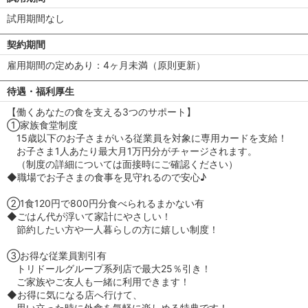
試用期間なし
契約期間
雇用期間の定めあり：4ヶ月未満（原則更新）
待遇・福利厚生
【働くあなたの食を支える3つのサポート】
①家族食堂制度
15歳以下のお子さまがいる従業員を対象に専用カードを支給！
お子さま1人あたり最大月1万円分がチャージされます。
（制度の詳細については面接時にご確認ください）
◆職場でお子さまの食事を見守れるので安心♪
②1食120円で800円分食べられるまかない有
◆ごはん代が浮いて家計にやさしい！
節約したい方や一人暮らしの方に嬉しい制度！
③お得な従業員割引有
トリドールグループ系列店で最大25％引き！
ご家族やご友人も一緒に利用できます！
◆お得に気になる店へ行けて、
思い立った時に外食を気軽に楽しめる特典です！