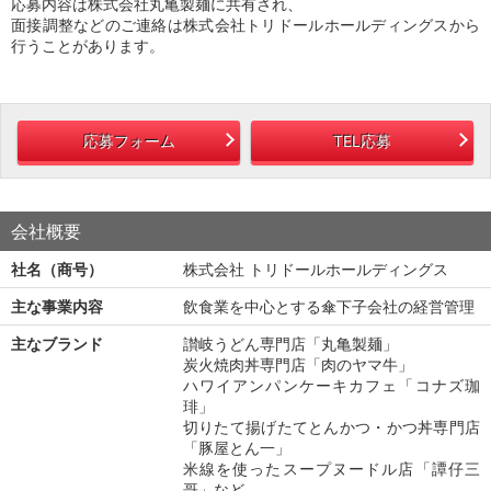
応募内容は株式会社丸亀製麺に共有され、
面接調整などのご連絡は株式会社トリドールホールディングスから
行うことがあります。
応募フォーム
TEL応募
会社概要
社名（商号）
株式会社 トリドールホールディングス
主な事業内容
飲食業を中心とする傘下子会社の経営管理
主なブランド
讃岐うどん専門店「丸亀製麺」
炭火焼肉丼専門店「肉のヤマ牛」
ハワイアンパンケーキカフェ「コナズ珈
琲」
切りたて揚げたてとんかつ・かつ丼専門店
「豚屋とん一」
米線を使ったスープヌードル店「譚仔三
哥」など