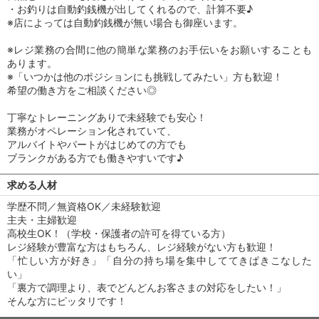
・お釣りは自動釣銭機が出してくれるので、計算不要♪
※店によっては自動釣銭機が無い場合も御座います。
※レジ業務の合間に他の簡単な業務のお手伝いをお願いすることも
あります。
※「いつかは他のポジションにも挑戦してみたい」方も歓迎！
希望の働き方をご相談ください◎
丁寧なトレーニングありで未経験でも安心！
業務がオペレーション化されていて、
アルバイトやパートがはじめての方でも
ブランクがある方でも働きやすいです♪
求める人材
学歴不問／無資格OK／未経験歓迎
主夫・主婦歓迎
高校生OK！（学校・保護者の許可を得ている方）
レジ経験が豊富な方はもちろん、レジ経験がない方も歓迎！
「忙しい方が好き」「自分の持ち場を集中しててきぱきこなした
い」
「裏方で調理より、表でどんどんお客さまの対応をしたい！」
そんな方にピッタリです！