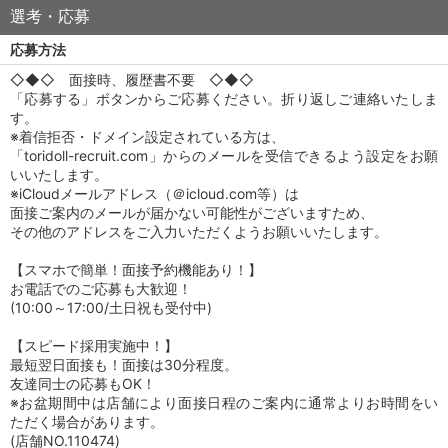
選考・応募
応募方法
◇◆◇ 面接時、履歴書不要 ◇◆◇
「応募する」ボタンからご応募ください。折り返しご連絡いたしま
す。
※着信拒否・ドメイン設定されている方は、
「toridoll-recruit.com」からのメールを受信できるよう設定をお願
いいたします。
※iCloudメールアドレス（＠icloud.com等）は
面接ご案内のメールが届かない可能性がございますため、
その他のアドレスをご入力いただくようお願いいたします。
【スマホで簡単！面接予約機能あり！】
お電話でのご応募も大歓迎！
(10:00～17:00/土日祝も受付中)
【スピード採用実施中！】
最短翌日面接も！面接は30分程度。
友達同士の応募もOK！
※お盆期間中は店舗により面接日程のご案内に通常よりお時間をい
ただく場合があります。
(店舗NO.110474)