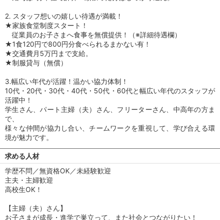
2. スタッフ想いの嬉しい待遇が満載！
★家族食堂制度スタート！
従業員のお子さまへ食事を無償提供！（※詳細待遇欄）
★1食120円で800円分食べられるまかない有！
★交通費月5万円まで支給。
★制服貸与（無償）
3.幅広い年代が活躍！温かい協力体制！
10代・20代・30代・40代・50代・60代と幅広い年代のスタッフが
活躍中！
学生さん、パート主婦（夫）さん、フリーターさん、中高年の方ま
で、
様々な仲間が協力し合い、チームワークを重視して、学び合える環
境が魅力です。
求める人材
学歴不問／無資格OK／未経験歓迎
主夫・主婦歓迎
高校生OK！
【主婦（夫）さん】
お子さまが成長・進学で巣立って、また社会とつながりたい！