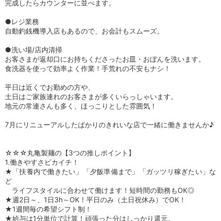
完成したらカウンターに並べます。
●レジ業務
自動釣銭機導入店もあるので、お会計もスムーズ。
●洗い場/店内清掃
お客さまが返却口にお持ちくださったお皿・おぼんを洗います。
食洗器を使って効率よく作業！手荒れの不安もナシ！
平日は近くでお勤めの方や、
土日はご家族連れのお客さまが多くいらっしゃいます。
地元の常連さんも多く、ほっこりとした雰囲気！
7月にリニューアルしたばかりのきれいな店で一緒に働きませんか♪
☆☆☆丸亀製麺の【3つの推しポイント】
1.働きやすさピカイチ！
★「扶養内で働きたい」「夕飯準備まで」「ガッツリ稼ぎたい」な
ど
ライフスタイルに合わせて働けます！短時間の勤務もOK◎
★週2日～、1日3h～OK！平日のみ（土日祝休み）でOK！
★1週間毎の希望シフト制！
★給与は1分単位で計算！頑張った分はしっかり還元。