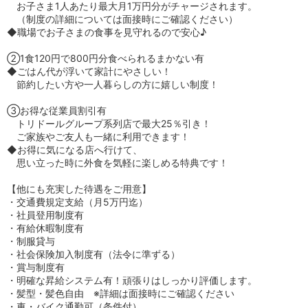
お子さま1人あたり最大月1万円分がチャージされます。
（制度の詳細については面接時にご確認ください）
◆職場でお子さまの食事を見守れるので安心♪
②1食120円で800円分食べられるまかない有
◆ごはん代が浮いて家計にやさしい！
節約したい方や一人暮らしの方に嬉しい制度！
③お得な従業員割引有
トリドールグループ系列店で最大25％引き！
ご家族やご友人も一緒に利用できます！
◆お得に気になる店へ行けて、
思い立った時に外食を気軽に楽しめる特典です！
【他にも充実した待遇をご用意】
・交通費規定支給（月5万円迄）
・社員登用制度有
・有給休暇制度有
・制服貸与
・社会保険加入制度有（法令に準ずる）
・賞与制度有
・明確な昇給システム有！頑張りはしっかり評価します。
・髪型・髪色自由 ※詳細は面接時にご確認ください
・車・バイク通勤可（条件付）