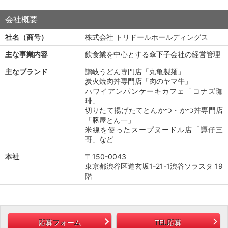
会社概要
社名（商号）
株式会社 トリドールホールディングス
主な事業内容
飲食業を中心とする傘下子会社の経営管理
主なブランド
讃岐うどん専門店「丸亀製麺」
炭火焼肉丼専門店「肉のヤマ牛」
ハワイアンパンケーキカフェ「コナズ珈
琲」
切りたて揚げたてとんかつ・かつ丼専門店
「豚屋とん一」
米線を使ったスープヌードル店「譚仔三
哥」など
本社
〒150-0043
東京都渋谷区道玄坂1-21-1渋谷ソラスタ 19
階
応募フォーム
TEL応募