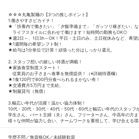
☆☆☆丸亀製麺の【3つの推しポイント】
1.働きやすさピカイチ！
★「扶養内で働きたい」「夕飯準備まで」「ガッツリ稼ぎたい」な
ライフスタイルに合わせて働けます！短時間の勤務もOK◎
★週2日～、1日3h～OK！平日・土日のみ、土日祝休みなど、希
★1週間毎の希望シフト制！
★給与は1分単位で計算！頑張った分はしっかり還元。
2. スタッフ想いの嬉しい待遇が満載！
★家族食堂制度スタート！
従業員のお子さまへ食事を無償提供！（※詳細待遇欄）
★1食120円で800円分食べられるまかない有！
★交通費月5万円まで支給。
★制服貸与（無償）
3.幅広い年代が活躍！温かい協力体制！
10代・20代・30代・40代・50代・60代と幅広い年代のスタッフ
学生さん、パート主婦（夫）さん、フリーターさん、中高年の方ま
様々な仲間が協力し合い、チームワークを重視して、学び合える環
学歴不問／無資格OK／未経験歓迎