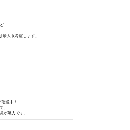
ど
望は最大限考慮します。
が活躍中！
で、
境が魅力です。