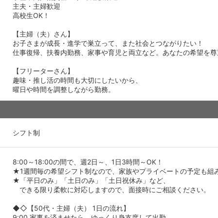
主夫・主婦歓迎
高校生OK！
【主婦（夫）さん】
お子さまが成長・進学で巣立って、また社会とつながりたい！
仕事復帰、扶養内勤務、家事や育児と両立など。あなたの希望を尊
【フリーターさん】
趣味・推し活の時間も大切にしたいから、
曜日や時間を調整しながら勤務。
シフト制
8:00～18:00の間で、週2日～、1日3時間～OK！
★1週間毎の希望シフト制なので、家族やプライベートの予定も組
★「平日のみ」「土日のみ」「土日祝休み」など、
できる限り柔軟に対応しますので、面接時にご相談ください。
◆◇【50代・主婦（夫） 1日の流れ】
9:00 家事を済ませたら、ゆっくり身支度して出勤。