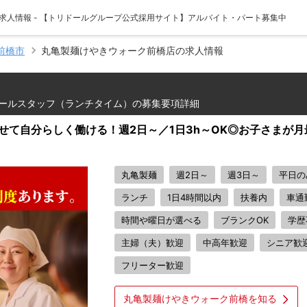
求人情報 - 【トリドールグループ公式採用サイト】アルバイト・パート募集中
前橋市
丸亀製麺けやきウォーク前橋店の求人情報
ールスタッフ（ランチタイム）の募集要項詳細
せて自分らしく働ける！週2日～／1日3h～OK◎お子さまが
丸亀製麺
週2日～
週3日～
平日の
ランチ
1日4時間以内
扶養内
車通
時間や曜日が選べる
ブランクOK
学歴
主婦（夫）歓迎
中高年歓迎
シニア歓
フリーター歓迎
丸亀製麺けやきウォーク前橋を知る