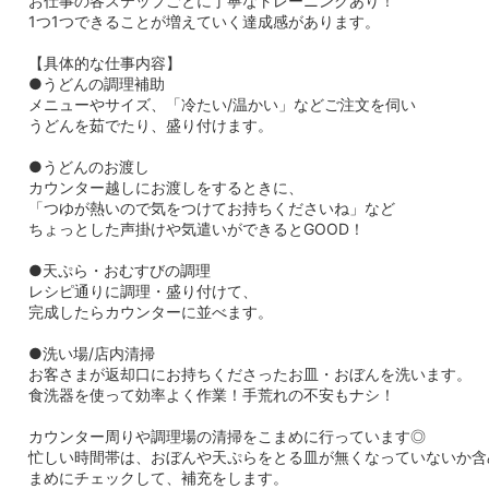
お仕事の各ステップごとに丁寧なトレーニングあり！
1つ1つできることが増えていく達成感があります。
【具体的な仕事内容】
●うどんの調理補助
メニューやサイズ、「冷たい/温かい」などご注文を伺い
うどんを茹でたり、盛り付けます。
●うどんのお渡し
カウンター越しにお渡しをするときに、
「つゆが熱いので気をつけてお持ちくださいね」など
ちょっとした声掛けや気遣いができるとGOOD！
●天ぷら・おむすびの調理
レシピ通りに調理・盛り付けて、
完成したらカウンターに並べます。
●洗い場/店内清掃
お客さまが返却口にお持ちくださったお皿・おぼんを洗います。
食洗器を使って効率よく作業！手荒れの不安もナシ！
カウンター周りや調理場の清掃をこまめに行っています◎
忙しい時間帯は、おぼんや天ぷらをとる皿が無くなっていないか含
まめにチェックして、補充をします。