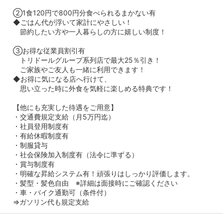
②1食120円で800円分食べられるまかない有
◆ごはん代が浮いて家計にやさしい！
節約したい方や一人暮らしの方に嬉しい制度！
③お得な従業員割引有
トリドールグループ系列店で最大25％引き！
ご家族やご友人も一緒に利用できます！
◆お得に気になる店へ行けて、
思い立った時に外食を気軽に楽しめる特典です！
【他にも充実した待遇をご用意】
・交通費規定支給（月5万円迄）
・社員登用制度有
・有給休暇制度有
・制服貸与
・社会保険加入制度有（法令に準ずる）
・賞与制度有
・明確な昇給システム有！頑張りはしっかり評価します。
・髪型・髪色自由 ※詳細は面接時にご確認ください
・車・バイク通勤可（条件付）
⇒ガソリン代も規定支給