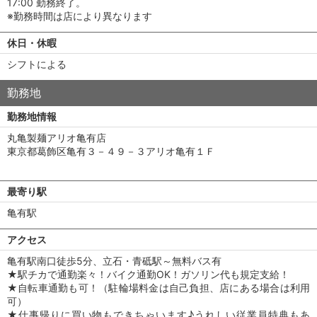
17:00 勤務終了。
※勤務時間は店により異なります
休日・休暇
シフトによる
勤務地
勤務地情報
丸亀製麺アリオ亀有店
東京都葛飾区亀有３－４９－３アリオ亀有１Ｆ
最寄り駅
亀有駅
アクセス
亀有駅南口徒歩5分、立石・青砥駅～無料バス有
★駅チカで通勤楽々！バイク通勤OK！ガソリン代も規定支給！
★自転車通勤も可！（駐輪場料金は自己負担、店にある場合は利用
可）
★仕事帰りに買い物もできちゃいます♪うれしい従業員特典もあ