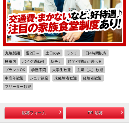
丸亀製麺
週2日～
土日のみ
ランチ
1日4時間以内
扶養内
バイク通勤可
駅チカ
時間や曜日が選べる
ブランクOK
学歴不問
大学生歓迎
主婦（夫）歓迎
中高年歓迎
シニア歓迎
未経験者歓迎
経験者歓迎
フリーター歓迎
応募フォーム
TEL応募