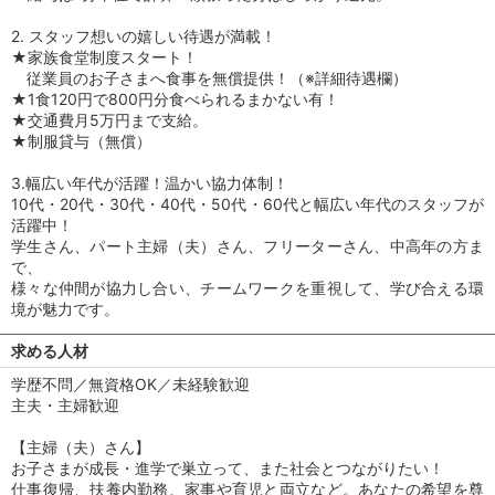
2. スタッフ想いの嬉しい待遇が満載！
★家族食堂制度スタート！
従業員のお子さまへ食事を無償提供！（※詳細待遇欄）
★1食120円で800円分食べられるまかない有！
★交通費月5万円まで支給。
★制服貸与（無償）
3.幅広い年代が活躍！温かい協力体制！
10代・20代・30代・40代・50代・60代と幅広い年代のスタッフが
活躍中！
学生さん、パート主婦（夫）さん、フリーターさん、中高年の方ま
で、
様々な仲間が協力し合い、チームワークを重視して、学び合える環
境が魅力です。
求める人材
学歴不問／無資格OK／未経験歓迎
主夫・主婦歓迎
【主婦（夫）さん】
お子さまが成長・進学で巣立って、また社会とつながりたい！
仕事復帰、扶養内勤務、家事や育児と両立など。あなたの希望を尊