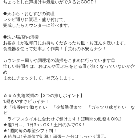
ちょっとした声掛けや気遣いができるとGOOD！
●天ぷら・おむすびの調理
レシピ通りに調理・盛り付けて、
完成したらカウンターに並べます。
●洗い場/店内清掃
お客さまが返却口にお持ちくださったお皿・おぼんを洗います。
食洗器を使って効率よく作業！手荒れの不安もナシ！
カウンター周りや調理場の清掃をこまめに行っています◎
忙しい時間帯は、おぼんや天ぷらをとる皿が無くなっていないか含
め
まめにチェックして、補充をします。
☆☆☆丸亀製麺の【3つの推しポイント】
1.働きやすさピカイチ！
★「扶養内で働きたい」「夕飯準備まで」「ガッツリ稼ぎたい」な
ど
ライフスタイルに合わせて働けます！短時間の勤務もOK◎
★週1日～、1日3h～OK！土日のみでOK！
★1週間毎の希望シフト制！
★給与は1分単位で計算！頑張った分はしっかり還元。