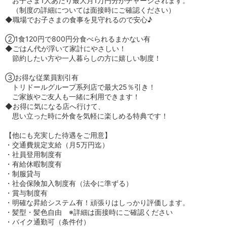
お子さま1人あたり最大月1万円分がチャージされます。
（制度の詳細については面接時にご確認ください）
◆職場でお子さまの食事を見守れるので安心♪
②1食120円で800円分食べられるまかない有
◆ごはん代が浮いて家計にやさしい！
節約したい方や一人暮らしの方に嬉しい制度！
③お得な従業員割引有
トリドールグループ系列店で最大25％引き！
ご家族やご友人も一緒に利用できます！
◆お得に気になる店へ行けて、
思い立った時に外食を気軽に楽しめる特典です！
【他にも充実した待遇をご用意】
・交通費規定支給（月5万円迄）
・社員登用制度有
・有給休暇制度有
・制服貸与
・社会保険加入制度有（法令に準ずる）
・賞与制度有
・明確な昇給システム有！頑張りはしっかり評価します。
・髪型・髪色自由 ※詳細は面接時にご確認ください
・バイク通勤可（条件付）