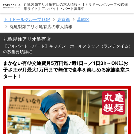
丸亀製麺アリオ亀有店の求人情報 - 【トリドールグループ公式採
用サイト】アルバイト・パート募集中
トリドールグループTOP
東京都
葛飾区
丸亀製麺アリオ亀有店の求人情報
丸亀製麺アリオ亀有店
【アルバイト・パート】キッチン・ホールスタッフ（ランチタイム）
の募集要項詳細
まかない有◎交通費月5万円迄♪週1日～／1日3h～OK◎お
子さまが月最大1万円まで無償で食事を楽しめる家族食堂ス
タート！