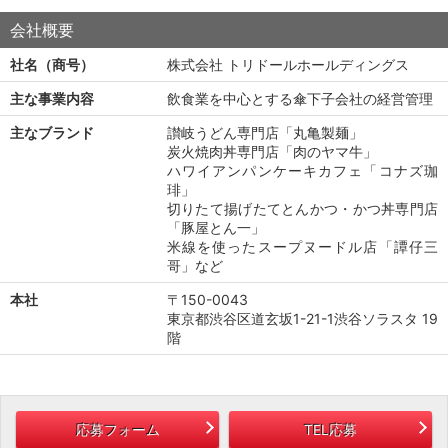
会社概要
社名（商号）
株式会社 トリドールホールディングス
主な事業内容
飲食業を中心とする傘下子会社の経営管理
主なブランド
讃岐うどん専門店「丸亀製麺」
炭火焼肉丼専門店「肉のヤマ牛」
ハワイアンパンケーキカフェ「コナズ珈
琲」
切りたて揚げたてとんかつ・かつ丼専門店
「豚屋とん一」
米線を使ったスープヌードル店「譚仔三
哥」など
本社
〒150-0043
東京都渋谷区道玄坂1-21-1渋谷ソラスタ 19
階
応募フォーム
TEL応募