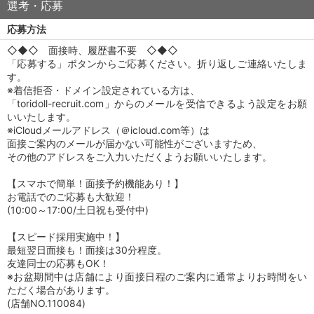
選考・応募
応募方法
◇◆◇ 面接時、履歴書不要 ◇◆◇
「応募する」ボタンからご応募ください。折り返しご連絡いたしま
す。
※着信拒否・ドメイン設定されている方は、
「toridoll-recruit.com」からのメールを受信できるよう設定をお願
いいたします。
※iCloudメールアドレス（＠icloud.com等）は
面接ご案内のメールが届かない可能性がございますため、
その他のアドレスをご入力いただくようお願いいたします。
【スマホで簡単！面接予約機能あり！】
お電話でのご応募も大歓迎！
(10:00～17:00/土日祝も受付中)
【スピード採用実施中！】
最短翌日面接も！面接は30分程度。
友達同士の応募もOK！
※お盆期間中は店舗により面接日程のご案内に通常よりお時間をい
ただく場合があります。
(店舗NO.110084)