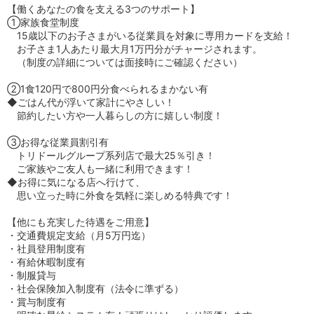
【働くあなたの食を支える3つのサポート】
①家族食堂制度
15歳以下のお子さまがいる従業員を対象に専用カードを支給！
お子さま1人あたり最大月1万円分がチャージされます。
（制度の詳細については面接時にご確認ください）
②1食120円で800円分食べられるまかない有
◆ごはん代が浮いて家計にやさしい！
節約したい方や一人暮らしの方に嬉しい制度！
③お得な従業員割引有
トリドールグループ系列店で最大25％引き！
ご家族やご友人も一緒に利用できます！
◆お得に気になる店へ行けて、
思い立った時に外食を気軽に楽しめる特典です！
【他にも充実した待遇をご用意】
・交通費規定支給（月5万円迄）
・社員登用制度有
・有給休暇制度有
・制服貸与
・社会保険加入制度有（法令に準ずる）
・賞与制度有