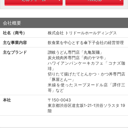
会社概要
社名（商号）
株式会社 トリドールホールディングス
主な事業内容
飲食業を中心とする傘下子会社の経営管理
主なブランド
讃岐うどん専門店「丸亀製麺」
炭火焼肉丼専門店「肉のヤマ牛」
ハワイアンパンケーキカフェ「コナズ珈
琲」
切りたて揚げたてとんかつ・かつ丼専門店
「豚屋とん一」
米線を使ったスープヌードル店「譚仔三
哥」など
本社
〒150-0043
東京都渋谷区道玄坂1-21-1渋谷ソラスタ 19
階