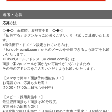
選考・応募
応募方法
◇◆◇ 面接時、履歴書不要 ◇◆◇
「応募する」ボタンからご応募ください。折り返しご連絡いたしま
す。
※着信拒否・ドメイン設定されている方は、
「toridoll-recruit.com」からのメールを受信できるよう設定をお願
いいたします。
※iCloudメールアドレス（＠icloud.com等）は
面接ご案内のメールが届かない可能性がございますため、
その他のアドレスをご入力いただくようお願いいたします。
【スマホで簡単！面接予約機能あり！】
お電話でのご応募も大歓迎！
(10:00～17:00/土日祝も受付中)
【スピード採用実施中！】
最短翌日面接も！面接は30分程度。
友達同士の応募もOK！
※お盆期間中は店舗により面接日程のご案内に通常よりお時間をい