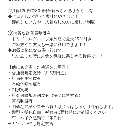
②1食120円で800円分食べられるまかない有
◆ごはん代が浮いて家計にやさしい！
節約したい方や一人暮らしの方に嬉しい制度！
③お得な従業員割引有
トリドールグループ系列店で最大25％引き！
ご家族やご友人も一緒に利用できます！
◆お得に気になる店へ行けて、
思い立った時に外食を気軽に楽しめる特典です！
【他にも充実した待遇をご用意】
・交通費規定支給（月5万円迄）
・社員登用制度有
・有給休暇制度有
・制服貸与
・社会保険加入制度有（法令に準ずる）
・賞与制度有
・明確な昇給システム有！頑張りはしっかり評価します。
・髪型・髪色自由 ※詳細は面接時にご確認ください
・車・バイク通勤可（条件付）
⇒ガソリン代も規定支給