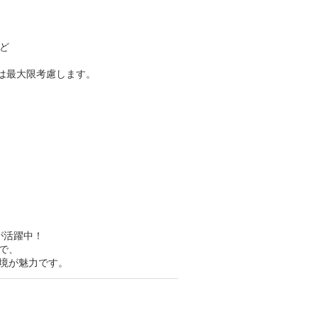
ど
望は最大限考慮します。
が活躍中！
で、
境が魅力です。