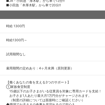
■JR・小田急「厚木駅」から車で13分!!
■小田急「本厚木駅」から車で20分!!
時給 1300円
時給1300円～
試用期間なし
雇用期間の定めあり：4ヶ月未満（原則更新）
【働くあなたの食を支える3つのサポート】
①家族食堂制度
15歳以下のお子さまがいる従業員を対象に専用カードを支給！
お子さま1人あたり最大月1万円分がチャージされます。
（制度の詳細については面接時にご確認ください）
◆職場でお子さまの食事を見守れるので安心♪