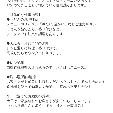
お仕事の各ステップごとに丁寧なトレーニングあり！
1つ1つできることが増えていく達成感があります。
【具体的な仕事内容】
●うどんの調理補助
メニューやサイズ、「冷たい/温かい」などご注文を伺い
うどんを茹でたり、盛り付けなど。
テイクアウト注文の調理もあります。
●天ぷら・おむすびの調理
レシピ通りに調理・盛り付けて、
完成したらカウンターに並べます。
●レジ業務
自動釣銭機導入店もあるので、お会計もスムーズ。
●洗い場/店内清掃
お客さまが返却口にお持ちくださったお皿・おぼんを洗います。
食洗器を使って効率よく作業！手荒れの不安もナシ！
平日は近くでお勤めの方や、
土日はご家族連れのお客さまが多くいらっしゃいます。
地元の常連さんも多く、ほっこりとした雰囲気！