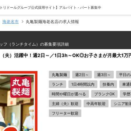
 【トリドールグループ公式採用サイト】アルバイト・パート募集中
海老名市
丸亀製麺海老名店の求人情報
ッフ（ランチタイム）の募集要項詳細
主婦（夫）活躍中！週2日～／1日3h～OK◎お子さまが月最大1
丸亀製麺
週2日～
週3日～
平日の
ランチ
1日4時間以内
扶養内
車通
時間や曜日が選べる
ブランクOK
学歴
主婦（夫）歓迎
中高年歓迎
シニア歓
フリーター歓迎