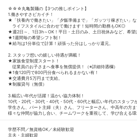
☆☆☆丸亀製麺の【3つの推しポイント】
1.働きやすさピカイチ！
★「扶養内で働きたい」「夕飯準備まで」「ガッツリ稼ぎたい」な
ライフスタイルに合わせて働けます！短時間の勤務もOK◎
★週2日～、1日3h～OK！平日・土日のみ、土日祝休みなど、希
★1週間毎の希望シフト制！
★給与は1分単位で計算！頑張った分はしっかり還元。
2. スタッフ想いの嬉しい待遇が満載！
★家族食堂制度スタート！
従業員のお子さまへ食事を無償提供！（※詳細待遇欄）
★1食120円で800円分食べられるまかない有！
★交通費月5万円まで支給。
★制服貸与（無償）
3.幅広い年代が活躍！温かい協力体制！
10代・20代・30代・40代・50代・60代と幅広い年代のスタッフ
学生さん、パート主婦（夫）さん、フリーターさん、中高年の方ま
様々な仲間が協力し合い、チームワークを重視して、学び合える環
学歴不問／無資格OK／未経験歓迎
主夫・主婦歓迎