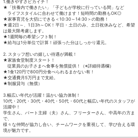
1.働きやすさピカイチ！
★「扶養内で働きたい」「子どもが学校に行っている間」など
ライフスタイルに合わせて働けます！短時間の勤務もOK◎
★家事育児を大切にできる＜10:30～14:30＞の勤務！
★週2日～、1日3h～OK！平日・土日のみ、土日祝休みなど、希望
は最大限考慮します。
★1週間毎の希望シフト制！
★給与は1分単位で計算！頑張った分はしっかり還元。
2. スタッフ想いの嬉しい待遇が満載！
★家族食堂制度スタート！
従業員のお子さまへ食事を無償提供！（※詳細待遇欄）
★1食120円で800円分食べられるまかない有！
★交通費月5万円まで支給。
★制服貸与（無償）
3.幅広い年代が活躍！温かい協力体制！
10代・20代・30代・40代・50代・60代と幅広い年代のスタッフが
活躍中！
学生さん、パート主婦（夫）さん、フリーターさん、中高年の方ま
で、
様々な仲間が協力し合い、チームワークを重視して、学び合える環
境が魅力です。