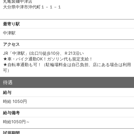
丸亀製麺中津店
大分県中津市沖代町１－１－１
最寄り駅
中津駅
アクセス
JR「中津駅」(出口1)徒歩10分、Ｒ213沿い
★車・バイク通勤OK！ガソリン代も規定支給！
★自転車通勤も可！（駐輪場料金は自己負担、店にある場合は利用
可）
待遇
給与
時給 1050円
給与備考
時給1050円～
試用期間