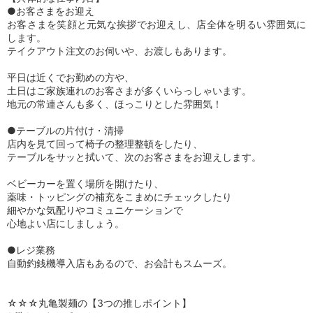
●お客さまをお迎え
お客さまを笑顔と元気な挨拶でお迎えし、店全体を明るい雰囲気に
します。
テイクアウト注文のお伺いや、お渡しもあります。
平日は近くでお勤めの方や、
土日はご家族連れのお客さまが多くいらっしゃいます。
地元の常連さんも多く、ほっこりとした雰囲気！
●テーブルの片付け・清掃
店内を見て回って椅子の整理整頓をしたり、
テーブルをサッと拭いて、次のお客さまをお迎えします。
ベビーカーを置く場所を開けたり、
薬味・トッピングの補充をこまめにチェックしたり
細やかな気配りやコミュニケーションで
心地よい店にしましょう。
●レジ業務
自動釣銭機導入店もあるので、お会計もスムーズ。
☆☆☆丸亀製麺の【3つの推しポイント】