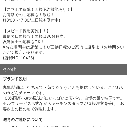
【スマホで簡単！面接予約機能あり！】
お電話でのご応募も大歓迎！
(10:00～17:00/土日祝も受付中)
【スピード採用実施中！】
最短翌日面接も！面接は30分程度。
友達同士の応募もOK！
※お盆期間中は店舗により面接日程のご案内に通常よりお時間をい
ただく場合があります。
(店舗NO.110426)
その他
ブランド説明
丸亀製麺は、打ち立て・茹でたてうどんを提供している、こだわり
のうどんチェーンです。
100%国産小麦の風味が口いっぱいに広がる、自慢の麺が特長です。
セルフサービス形式ながらキッチンスタッフが直接注文を受け、お
客さまの目の前で調理します。
選考のご連絡について