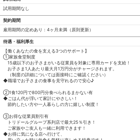
試用期間なし
契約期間
雇用期間の定めあり：4ヶ月未満（原則更新）
待遇・福利厚生
【働くあなたの食を支える3つのサポート】
①家族食堂制度
15歳以下のお子さまがいる従業員を対象に専用カードを支給！
お子さま1人あたり最大月1万円分がチャージされます。
（制度の詳細については面接時にご確認ください）
◆職場でお子さまの食事を見守れるので安心♪
②1食120円で800円分食べられるまかない有
◆ごはん代が浮いて家計にやさしい！
節約したい方や一人暮らしの方に嬉しい制度！
③お得な従業員割引有
トリドールグループ系列店で最大25％引き！
ご家族やご友人も一緒に利用できます！
◆お得に気になる店へ行けて、
思い立った時に外食を気軽に楽しめる特典です！