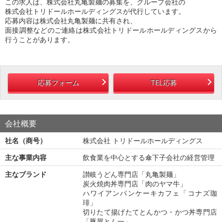
この求人は、株式会社丸亀製麺の募集を、グループ会社の
株式会社トリドールホールディングスが代行しています。
応募内容は株式会社丸亀製麺に共有され、
面接調整などのご連絡は株式会社トリドールホールディングスから
行うことがあります。
応募フォーム
TEL応募
会社概要
社名（商号）
株式会社 トリドールホールディングス
主な事業内容
飲食業を中心とする傘下子会社の経営管理
主なブランド
讃岐うどん専門店「丸亀製麺」
炭火焼肉丼専門店「肉のヤマ牛」
ハワイアンパンケーキカフェ「コナズ珈
琲」
切りたて揚げたてとんかつ・かつ丼専門店
「豚屋とん一」