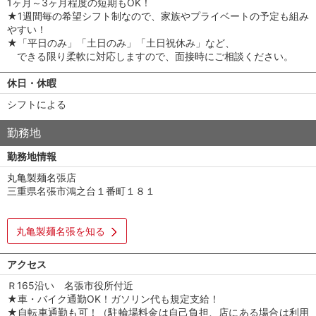
1ヶ月～3ヶ月程度の短期もOK！
★1週間毎の希望シフト制なので、家族やプライベートの予定も組み
やすい！
★「平日のみ」「土日のみ」「土日祝休み」など、
できる限り柔軟に対応しますので、面接時にご相談ください。
休日・休暇
シフトによる
勤務地
勤務地情報
丸亀製麺名張店
三重県名張市鴻之台１番町１８１
丸亀製麺名張を知る
アクセス
Ｒ165沿い 名張市役所付近
★車・バイク通勤OK！ガソリン代も規定支給！
★自転車通勤も可！（駐輪場料金は自己負担、店にある場合は利用