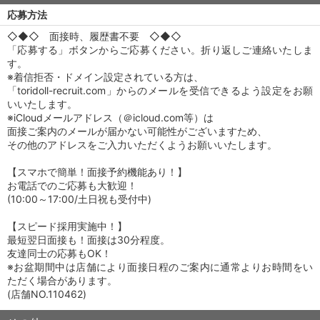
応募方法
◇◆◇ 面接時、履歴書不要 ◇◆◇
「応募する」ボタンからご応募ください。折り返しご連絡いたしま
す。
※着信拒否・ドメイン設定されている方は、
「toridoll-recruit.com」からのメールを受信できるよう設定をお願
いいたします。
※iCloudメールアドレス（＠icloud.com等）は
面接ご案内のメールが届かない可能性がございますため、
その他のアドレスをご入力いただくようお願いいたします。
【スマホで簡単！面接予約機能あり！】
お電話でのご応募も大歓迎！
(10:00～17:00/土日祝も受付中)
【スピード採用実施中！】
最短翌日面接も！面接は30分程度。
友達同士の応募もOK！
※お盆期間中は店舗により面接日程のご案内に通常よりお時間をい
ただく場合があります。
(店舗NO.110462)