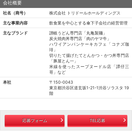
会社概要
社名（商号）
株式会社 トリドールホールディングス
主な事業内容
飲食業を中心とする傘下子会社の経営管理
主なブランド
讃岐うどん専門店「丸亀製麺」
炭火焼肉丼専門店「肉のヤマ牛」
ハワイアンパンケーキカフェ「コナズ珈
琲」
切りたて揚げたてとんかつ・かつ丼専門店
「豚屋とん一」
米線を使ったスープヌードル店「譚仔三
哥」など
本社
〒150-0043
東京都渋谷区道玄坂1-21-1渋谷ソラスタ 19
階
応募フォーム
TEL応募