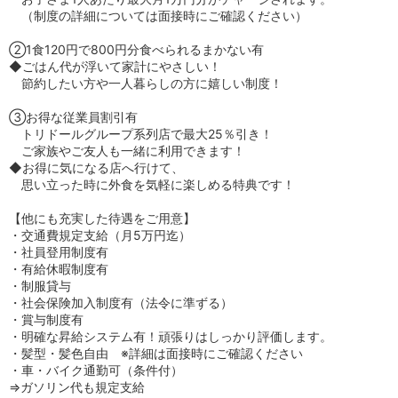
（制度の詳細については面接時にご確認ください）
②1食120円で800円分食べられるまかない有
◆ごはん代が浮いて家計にやさしい！
節約したい方や一人暮らしの方に嬉しい制度！
③お得な従業員割引有
トリドールグループ系列店で最大25％引き！
ご家族やご友人も一緒に利用できます！
◆お得に気になる店へ行けて、
思い立った時に外食を気軽に楽しめる特典です！
【他にも充実した待遇をご用意】
・交通費規定支給（月5万円迄）
・社員登用制度有
・有給休暇制度有
・制服貸与
・社会保険加入制度有（法令に準ずる）
・賞与制度有
・明確な昇給システム有！頑張りはしっかり評価します。
・髪型・髪色自由 ※詳細は面接時にご確認ください
・車・バイク通勤可（条件付）
⇒ガソリン代も規定支給