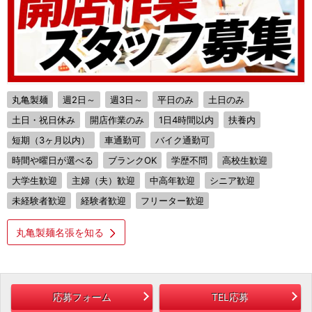
丸亀製麺
週2日～
週3日～
平日のみ
土日のみ
土日・祝日休み
開店作業のみ
1日4時間以内
扶養内
短期（3ヶ月以内）
車通勤可
バイク通勤可
時間や曜日が選べる
ブランクOK
学歴不問
高校生歓迎
大学生歓迎
主婦（夫）歓迎
中高年歓迎
シニア歓迎
未経験者歓迎
経験者歓迎
フリーター歓迎
丸亀製麺名張を知る
応募フォーム
TEL応募