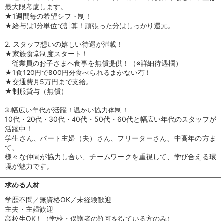
最大限考慮します。
★1週間毎の希望シフト制！
★給与は1分単位で計算！頑張った分はしっかり還元。
2. スタッフ想いの嬉しい待遇が満載！
★家族食堂制度スタート！
従業員のお子さまへ食事を無償提供！（※詳細待遇欄）
★1食120円で800円分食べられるまかない有！
★交通費月5万円まで支給。
★制服貸与（無償）
3.幅広い年代が活躍！温かい協力体制！
10代・20代・30代・40代・50代・60代と幅広い年代のスタッフが
活躍中！
学生さん、パート主婦（夫）さん、フリーターさん、中高年の方ま
で、
様々な仲間が協力し合い、チームワークを重視して、学び合える環
境が魅力です。
求める人材
学歴不問／無資格OK／未経験歓迎
主夫・主婦歓迎
高校生OK！（学校・保護者の許可を得ている方のみ）