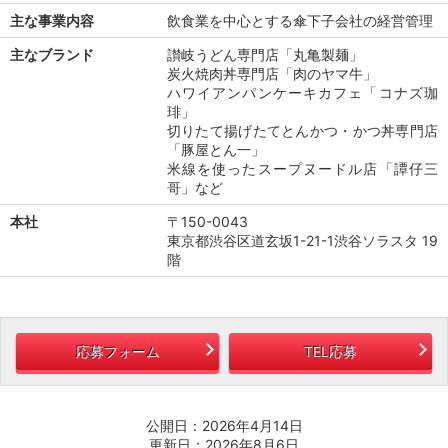
主な事業内容
飲食業を中心とする傘下子会社の経営管理
主なブランド
讃岐うどん専門店「丸亀製麺」
炭火焼肉丼専門店「肉のヤマ牛」
ハワイアンパンケーキカフェ「コナズ珈
琲」
切りたて揚げたてとんかつ・かつ丼専門店
「豚屋とん一」
米線を使ったスープヌードル店「譚仔三
哥」など
本社
〒150-0043
東京都渋谷区道玄坂1-21-1渋谷ソラスタ 19
階
応募フォーム
TEL応募
公開日：2026年4月14日
更新日：2026年8月6日