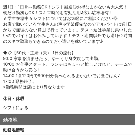
週1日・1日1h～勤務OK！シフト融通◎お得なまかないも大人気！
朝だけ勤務もOK！スキマ時間を有効活用♪広い駐車場有！
☆学生在籍中☆シフトについてはお気軽にご相談ください◎
お店で働いている学生さんの声→学業優先なのでアルバイトは週1日
からで無理のない範囲で行っています。テスト週は学業に集中した
いのでバイトはお休みしています！テスト期間以外でも週1日2時間
のスキマ勤務もできるのでお小遣いを稼いでいます♪
◆◇【50代・主婦（夫） 1日の流れ】
9:00 家事を済ませたら、ゆっくり身支度して出勤。
10:00 お仕事スタート。ランチはちょっと忙しいけれど、チームで
助け合うから安心！
14:00 1食120円で800円分食べられるまかないでお昼ごはん♪
17:00 勤務終了。
※勤務時間は店により異なります
休日・休暇
シフトによる
勤務地
勤務地情報