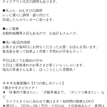
テイクアウト注文の調理もあります。
●天ぷら・おむすびの調理
レシピ通りに調理・盛り付けて、
完成したらカウンターに並べます。
●レジ業務
自動釣銭機導入店もあるので、お会計もスムーズ。
●洗い場/店内清掃
お客さまが返却口にお持ちくださったお皿・おぼんを洗います。
食洗器を使って効率よく作業！手荒れの不安もナシ！
平日は近くでお勤めの方や、
土日はご家族連れのお客さまが多くいらっしゃいます。
地元の常連さんも多く、ほっこりとした雰囲気！
☆☆☆丸亀製麺の【3つの推しポイント】
1.働きやすさピカイチ！
★「扶養内で働きたい」「夕飯準備まで」「ガッツリ稼ぎたい」な
ど
ライフスタイルに合わせて働けます！短時間の勤務もOK◎
★週1日～、1日1h～OK！平日・土日のみ、土日祝休みなど、希望は