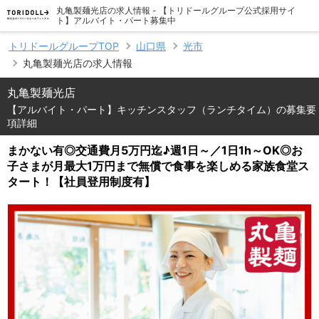
丸亀製麺光店の求人情報 - 【トリドールグループ公式採用サイ
ト】アルバイト・パート募集中
トリドールグループTOP
山口県
光市
丸亀製麺光店の求人情報
丸亀製麺光店
【アルバイト・パート】キッチンスタッフ（ランチタイム）の募集要
項詳細
まかない有◎交通費月5万円迄♪週1日～／1日1h～OK◎お
子さまが月最大1万円まで無償で食事を楽しめる家族食堂ス
タート！【社員登用制度有】