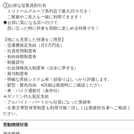
③お得な従業員割引有
トリドールグループ系列店で最大25％引き！
ご家族やご友人も一緒に利用できます！
◆お得に気になる店へ行けて、
思い立った時に外食を気軽に楽しめる特典です！
【他にも充実した待遇をご用意】
・交通費規定支給（月5万円迄）
・社員登用制度有
・有給休暇制度有
・制服貸与
・社会保険加入制度有（法令に準ずる）
・賞与制度有
・明確な昇給システム有！頑張りはしっかり評価します。
・髪型・髪色自由 ※詳細は面接時にご確認ください
・車・バイク通勤可（条件付）
⇒ガソリン代も規定支給
・アルバイト・パートから社員になった実績有
・企業主導型保育制度も利用可能！詳しくは面接担当者へご相談く
ださい。
受動喫煙対策
屋内禁煙