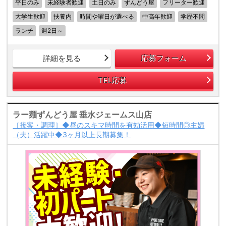
平日のみ
未経験者歓迎
土日のみ
ずんどう屋
フリーター歓迎
大学生歓迎
扶養内
時間や曜日が選べる
中高年歓迎
学歴不問
ランチ
週2日～
詳細を見る
応募フォーム
TEL応募
ラー麺ずんどう屋 垂水ジェームス山店
［接客・調理］◆昼のスキマ時間を有効活用◆短時間◎主婦
（夫）活躍中◆3ヶ月以上長期募集！