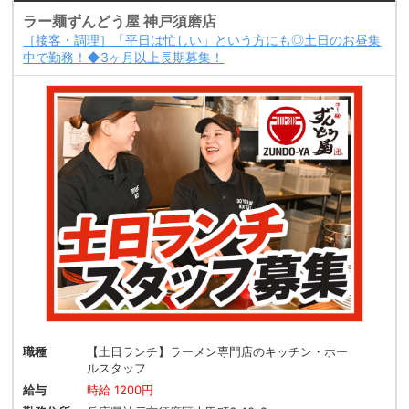
ラー麺ずんどう屋 神戸須磨店
［接客・調理］「平日は忙しい」という方にも◎土日のお昼集
中で勤務！◆3ヶ月以上長期募集！
職種
【土日ランチ】ラーメン専門店のキッチン・ホー
ルスタッフ
給与
時給 1200円