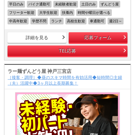
平日のみ
バイク通勤可
未経験者歓迎
土日のみ
ずんどう屋
フリーター歓迎
大学生歓迎
扶養内
時間や曜日が選べる
中高年歓迎
学歴不問
ランチ
高校生歓迎
車通勤可
週2日～
詳細を見る
応募フォーム
TEL応募
ラー麺ずんどう屋 神戸三宮店
［接客・調理］◆昼のスキマ時間を有効活用◆短時間◎主婦
（夫）活躍中◆3ヶ月以上長期募集！