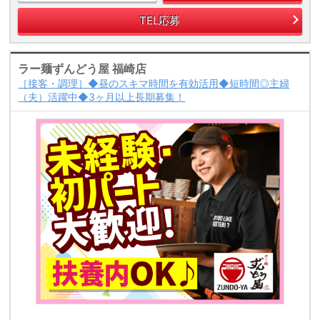
TEL応募
ラー麺ずんどう屋 福崎店
［接客・調理］◆昼のスキマ時間を有効活用◆短時間◎主婦
（夫）活躍中◆3ヶ月以上長期募集！