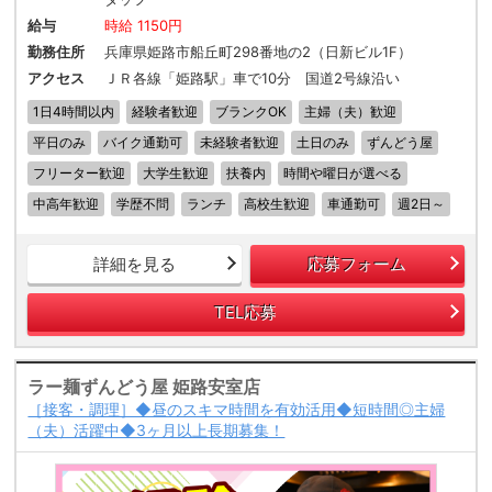
給与
時給 1150円
勤務住所
兵庫県姫路市船丘町298番地の2（日新ビル1F）
アクセス
ＪＲ各線「姫路駅」車で10分 国道2号線沿い
1日4時間以内
経験者歓迎
ブランクOK
主婦（夫）歓迎
平日のみ
バイク通勤可
未経験者歓迎
土日のみ
ずんどう屋
フリーター歓迎
大学生歓迎
扶養内
時間や曜日が選べる
中高年歓迎
学歴不問
ランチ
高校生歓迎
車通勤可
週2日～
詳細を見る
応募フォーム
TEL応募
ラー麺ずんどう屋 姫路安室店
［接客・調理］◆昼のスキマ時間を有効活用◆短時間◎主婦
（夫）活躍中◆3ヶ月以上長期募集！