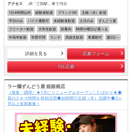
アクセス
JR「三田駅」車で15分
1日4時間以内
経験者歓迎
ブランクOK
主婦（夫）歓迎
平日のみ
バイク通勤可
未経験者歓迎
土日のみ
ずんどう屋
フリーター歓迎
大学生歓迎
扶養内
時間や曜日が選べる
中高年歓迎
学歴不問
ランチ
高校生歓迎
車通勤可
週2日～
詳細を見る
応募フォーム
TEL応募
ラー麺ずんどう屋 姫路南店
［接客・調理］★7月にリニューアルオープンしたばかり★◆
昼のスキマ時間を有効活用◆短時間◎主婦（夫）活躍中◆3ヶ
月以上長期募集！