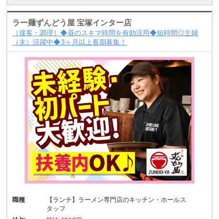
ラー麺ずんどう屋 宝塚インター店
［接客・調理］◆昼のスキマ時間を有効活用◆短時間◎主婦
（夫）活躍中◆3ヶ月以上長期募集！
職種
【ランチ】ラーメン専門店のキッチン・ホールス
タッフ