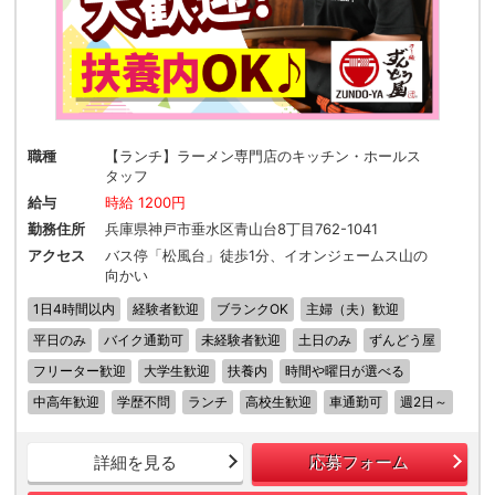
職種
【ランチ】ラーメン専門店のキッチン・ホールス
タッフ
給与
時給 1200円
勤務住所
兵庫県神戸市垂水区青山台8丁目762-1041
アクセス
バス停「松風台」徒歩1分、イオンジェームス山の
向かい
1日4時間以内
経験者歓迎
ブランクOK
主婦（夫）歓迎
平日のみ
バイク通勤可
未経験者歓迎
土日のみ
ずんどう屋
フリーター歓迎
大学生歓迎
扶養内
時間や曜日が選べる
中高年歓迎
学歴不問
ランチ
高校生歓迎
車通勤可
週2日～
詳細を見る
応募フォーム