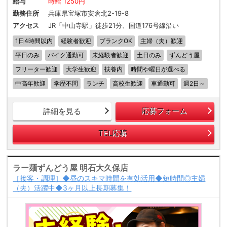
給与
時給 1250円
勤務住所
兵庫県宝塚市安倉北2-19-8
アクセス
JR「中山寺駅」徒歩21分、国道176号線沿い
1日4時間以内
経験者歓迎
ブランクOK
主婦（夫）歓迎
平日のみ
バイク通勤可
未経験者歓迎
土日のみ
ずんどう屋
フリーター歓迎
大学生歓迎
扶養内
時間や曜日が選べる
中高年歓迎
学歴不問
ランチ
高校生歓迎
車通勤可
週2日～
詳細を見る
応募フォーム
TEL応募
ラー麺ずんどう屋 明石大久保店
［接客・調理］◆昼のスキマ時間を有効活用◆短時間◎主婦
（夫）活躍中◆3ヶ月以上長期募集！