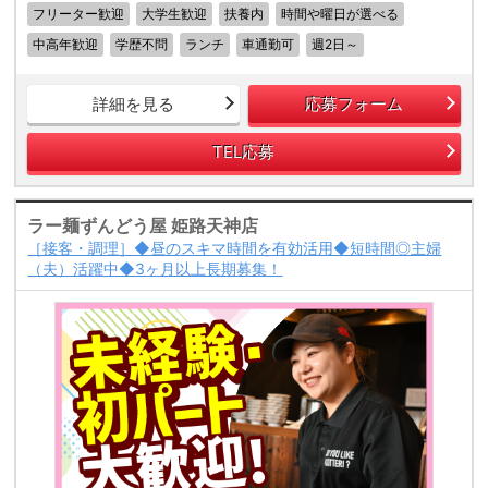
フリーター歓迎
大学生歓迎
扶養内
時間や曜日が選べる
中高年歓迎
学歴不問
ランチ
車通勤可
週2日～
詳細を見る
応募フォーム
TEL応募
ラー麺ずんどう屋 姫路天神店
［接客・調理］◆昼のスキマ時間を有効活用◆短時間◎主婦
（夫）活躍中◆3ヶ月以上長期募集！