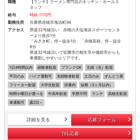
職種
【ランチ】ラーメン専門店のキッチン・ホールス
タッフ
給与
時給 1170円
勤務住所
兵庫県赤穂市海浜町96
アクセス
県道32号線沿い 赤穂の天塩海浜スポーツセンタ
ーより徒歩1分
「みさき町」停～徒歩1分、「赤穂高校」停～徒歩
8分
県道32号線沿いで近隣市の相生市や備前市からも
車通勤しやすいエリアです。
1日4時間以内
経験者歓迎
ブランクOK
主婦（夫）歓迎
平日のみ
バイク通勤可
未経験者歓迎
土日のみ
ずんどう屋
フリーター歓迎
大学生歓迎
扶養内
短期（3ヶ月以内）
時間や曜日が選べる
中高年歓迎
学歴不問
ランチ
高校生歓迎
車通勤可
週2日～
詳細を見る
応募フォーム
TEL応募