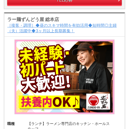
ラー麺ずんどう屋 総本店
［接客・調理］◆昼のスキマ時間を有効活用◆短時間◎主婦
（夫）活躍中◆3ヶ月以上長期募集！
職種
【ランチ】ラーメン専門店のキッチン・ホールス
タッフ