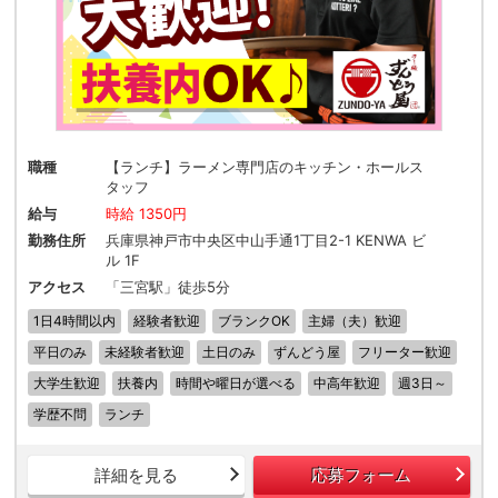
職種
【ランチ】ラーメン専門店のキッチン・ホールス
タッフ
給与
時給 1350円
勤務住所
兵庫県神戸市中央区中山手通1丁目2-1 KENWA ビ
ル 1F
アクセス
「三宮駅」徒歩5分
1日4時間以内
経験者歓迎
ブランクOK
主婦（夫）歓迎
平日のみ
未経験者歓迎
土日のみ
ずんどう屋
フリーター歓迎
大学生歓迎
扶養内
時間や曜日が選べる
中高年歓迎
週3日～
学歴不問
ランチ
詳細を見る
応募フォーム