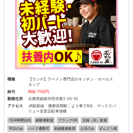
職種
【ランチ】ラーメン専門店のキッチン・ホールス
タッフ
給与
時給 1150円
勤務住所
兵庫県姫路市田寺東2-25-10
アクセス
JR姫新線「播磨高岡駅」より車で9分、マックスバ
リュー安室店駐車場横
1日4時間以内
経験者歓迎
ブランクOK
主婦（夫）歓迎
平日のみ
バイク通勤可
未経験者歓迎
土日のみ
ずんどう屋