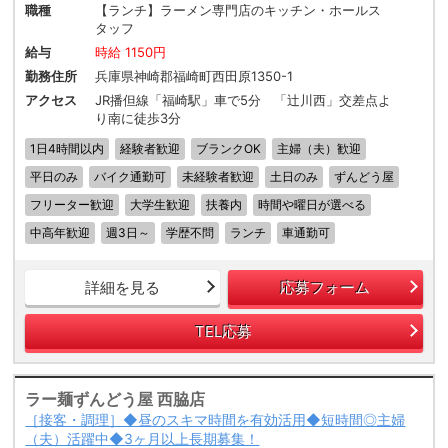
職種
【ランチ】ラーメン専門店のキッチン・ホールス
タッフ
給与
時給 1150円
勤務住所
兵庫県神崎郡福崎町西田原1350-1
アクセス
JR播但線「福崎駅」車で5分 「辻川西」交差点よ
り南に徒歩3分
1日4時間以内
経験者歓迎
ブランクOK
主婦（夫）歓迎
平日のみ
バイク通勤可
未経験者歓迎
土日のみ
ずんどう屋
フリーター歓迎
大学生歓迎
扶養内
時間や曜日が選べる
中高年歓迎
週3日～
学歴不問
ランチ
車通勤可
詳細を見る
応募フォーム
TEL応募
ラー麺ずんどう屋 西脇店
［接客・調理］◆昼のスキマ時間を有効活用◆短時間◎主婦
（夫）活躍中◆3ヶ月以上長期募集！