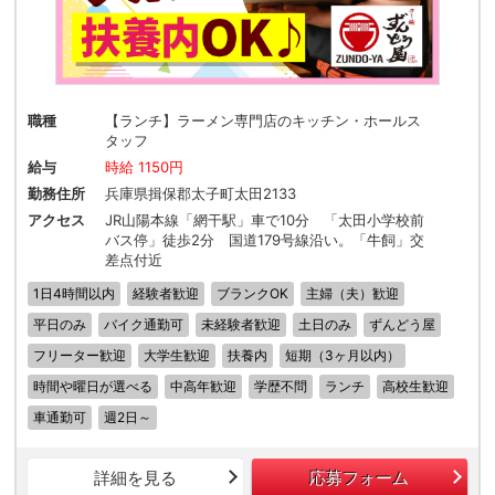
職種
【ランチ】ラーメン専門店のキッチン・ホールス
タッフ
給与
時給 1150円
勤務住所
兵庫県揖保郡太子町太田2133
アクセス
JR山陽本線「網干駅」車で10分 「太田小学校前
バス停」徒歩2分 国道179号線沿い。「牛飼」交
差点付近
1日4時間以内
経験者歓迎
ブランクOK
主婦（夫）歓迎
平日のみ
バイク通勤可
未経験者歓迎
土日のみ
ずんどう屋
フリーター歓迎
大学生歓迎
扶養内
短期（3ヶ月以内）
時間や曜日が選べる
中高年歓迎
学歴不問
ランチ
高校生歓迎
車通勤可
週2日～
詳細を見る
応募フォーム