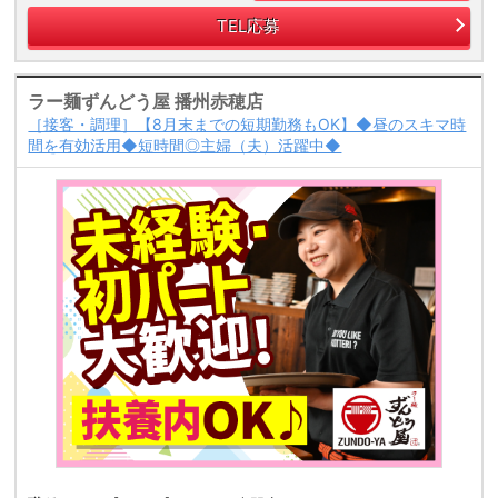
TEL応募
ラー麺ずんどう屋 播州赤穂店
［接客・調理］【8月末までの短期勤務もOK】◆昼のスキマ時
間を有効活用◆短時間◎主婦（夫）活躍中◆