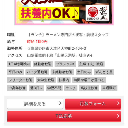
職種
【ランチ】ラーメン専門店の接客・調理スタッフ
給与
時給 1150円
勤務住所
兵庫県姫路市大津区天神町2-164-3
アクセス
山陽電鉄網干線「山陽天満駅」徒歩9分
1日4時間以内
経験者歓迎
ブランクOK
主婦（夫）歓迎
平日のみ
バイク通勤可
未経験者歓迎
土日のみ
ずんどう屋
フリーター歓迎
大学生歓迎
扶養内
時間や曜日が選べる
中高年歓迎
週3日～
学歴不問
ランチ
高校生歓迎
車通勤可
詳細を見る
応募フォーム
TEL応募