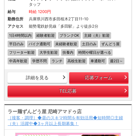
タッフ
給与
時給 1200円
勤務住所
兵庫県川西市多田桜木2丁目11-10
アクセス
能勢電鉄妙見線「多田駅」より徒歩2分
1日4時間以内
経験者歓迎
ブランクOK
主婦（夫）歓迎
平日のみ
バイク通勤可
未経験者歓迎
土日のみ
ずんどう屋
フリーター歓迎
大学生歓迎
扶養内
時間や曜日が選べる
中高年歓迎
学歴不問
ランチ
高校生歓迎
車通勤可
週2日～
詳細を見る
応募フォーム
TEL応募
ラー麺ずんどう屋 尼崎アマドゥ店
［接客・調理］◆昼のスキマ時間を有効活用◆短時間◎主婦
（夫）活躍中◆3ヶ月以上長期募集！