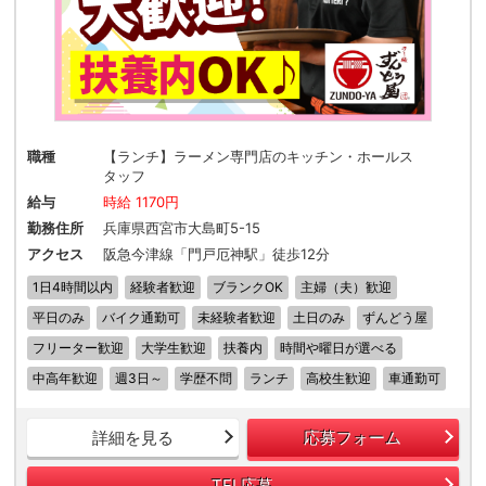
職種
【ランチ】ラーメン専門店のキッチン・ホールス
タッフ
給与
時給 1170円
勤務住所
兵庫県西宮市大島町5-15
アクセス
阪急今津線「門戸厄神駅」徒歩12分
1日4時間以内
経験者歓迎
ブランクOK
主婦（夫）歓迎
平日のみ
バイク通勤可
未経験者歓迎
土日のみ
ずんどう屋
フリーター歓迎
大学生歓迎
扶養内
時間や曜日が選べる
中高年歓迎
週3日～
学歴不問
ランチ
高校生歓迎
車通勤可
詳細を見る
応募フォーム
TEL応募