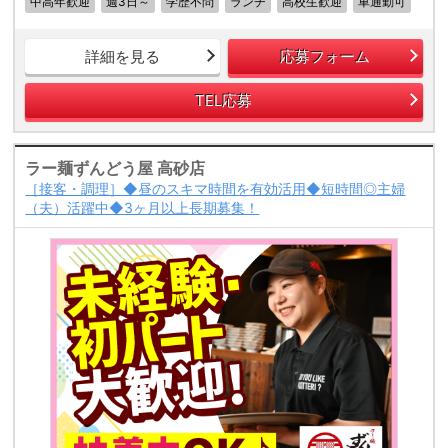
中高年歓迎
週3日～
学歴不問
ランチ
高校生歓迎
車通勤可
詳細を見る
応募フォーム
TEL応募
ラー麺ずんどう屋 高砂店
［接客・調理］◆昼のスキマ時間を有効活用◆短時間◎主婦
（夫）活躍中◆3ヶ月以上長期募集！