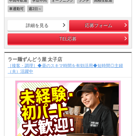
中高年歓迎
学歴不問
オープニング
ランチ
高校生歓迎
車通勤可
週2日～
詳細を見る
応募フォーム
TEL応募
ラー麺ずんどう屋 太子店
［接客・調理］◆昼のスキマ時間を有効活用◆短時間◎主婦
（夫）活躍中