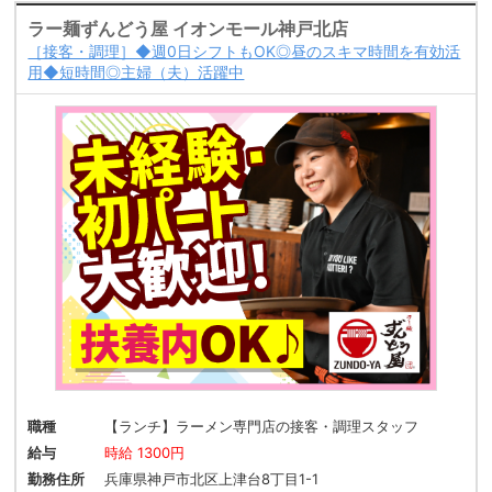
ラー麺ずんどう屋 イオンモール神戸北店
［接客・調理］◆週0日シフトもOK◎昼のスキマ時間を有効活
用◆短時間◎主婦（夫）活躍中
職種
【ランチ】ラーメン専門店の接客・調理スタッフ
給与
時給 1300円
勤務住所
兵庫県神戸市北区上津台8丁目1-1