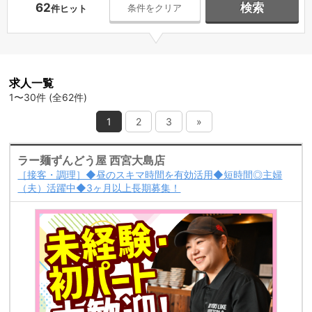
62
検索
条件をクリア
件ヒット
求人一覧
1〜30件 (全62件)
1
2
3
»
ラー麺ずんどう屋 西宮大島店
［接客・調理］◆昼のスキマ時間を有効活用◆短時間◎主婦
（夫）活躍中◆3ヶ月以上長期募集！