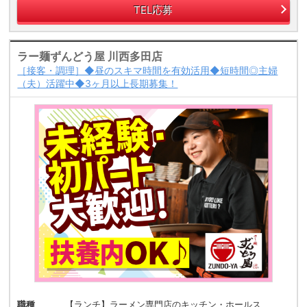
TEL応募
ラー麺ずんどう屋 川西多田店
［接客・調理］◆昼のスキマ時間を有効活用◆短時間◎主婦
（夫）活躍中◆3ヶ月以上長期募集！
職種
【ランチ】ラーメン専門店のキッチン・ホールス