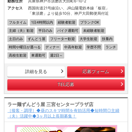
勤務住所
兵庫県神戸市須磨区大田町6-10-2
アクセス
西国街道21号線沿い、JR山陽電鉄本線「板宿」
「東須磨」より徒歩10分、神戸大田郵便局付近
フルタイム
1日4時間以内
経験者歓迎
ブランクOK
主婦（夫）歓迎
平日のみ
バイク通勤可
未経験者歓迎
土日のみ
ずんどう屋
フリーター歓迎
大学生歓迎
扶養内
時間や曜日が選べる
ディナー
中高年歓迎
学歴不問
ランチ
高校生歓迎
車通勤可
週2日～
詳細を見る
応募フォーム
TEL応募
ラー麺ずんどう屋 三宮センタープラザ店
［接客・調理］◆昼のスキマ時間を有効活用◆短時間◎主婦
（夫）活躍中◆3ヶ月以上長期募集！