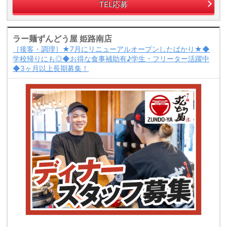
TEL応募
ラー麺ずんどう屋 姫路南店
［接客・調理］★7月にリニューアルオープンしたばかり★◆
学校帰りにも◎◆お得な食事補助有♪学生・フリーター活躍中
◆3ヶ月以上長期募集！