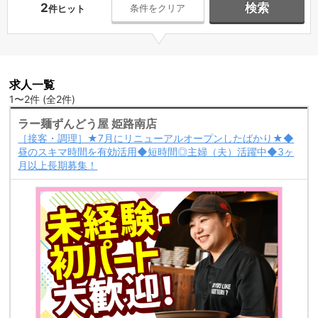
2
検索
条件をクリア
件ヒット
求人一覧
1〜2件 (全2件)
ラー麺ずんどう屋 姫路南店
［接客・調理］★7月にリニューアルオープンしたばかり★◆
昼のスキマ時間を有効活用◆短時間◎主婦（夫）活躍中◆3ヶ
月以上長期募集！