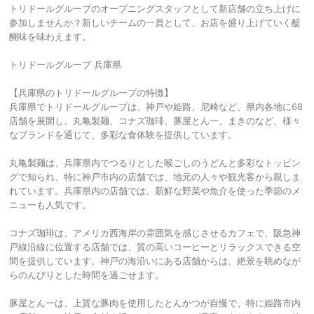
トリドールグループのオープニングスタッフとして新店舗の立ち上げに
参加しませんか？新しいチームの一員として、お店を盛り上げていく醍
醐味を味わえます。
トリドールグループ 兵庫県
【兵庫県のトリドールグループの特徴】
兵庫県でトリドールグループは、神戸や姫路、尼崎など、県内各地に68
店舗を展開し、丸亀製麺、コナズ珈琲、豚屋とん一、まきのなど、様々
なブランドを通じて、多彩な食体験を提供しています。
丸亀製麺は、兵庫県内でつるりとした喉ごしのうどんと多彩なトッピン
グで知られ、特に神戸市内の店舗では、地元の人々や観光客から親しま
れています。兵庫県内の店舗では、新鮮な野菜や魚介を使った季節のメ
ニューも人気です。
コナズ珈琲は、アメリカ西海岸の雰囲気を感じさせるカフェで、阪急神
戸線沿線に位置する店舗では、質の高いコーヒーとリラックスできる空
間を提供しています。神戸の海沿いにある店舗からは、絶景を眺めなが
らのんびりとした時間を過ごせます。
豚屋とん一は、上質な豚肉を使用したとんかつが自慢で、特に姫路市内