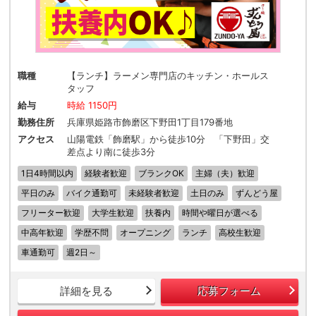
職種
【ランチ】ラーメン専門店のキッチン・ホールス
タッフ
給与
時給 1150円
勤務住所
兵庫県姫路市飾磨区下野田1丁目179番地
アクセス
山陽電鉄「飾磨駅」から徒歩10分 「下野田」交
差点より南に徒歩3分
1日4時間以内
経験者歓迎
ブランクOK
主婦（夫）歓迎
平日のみ
バイク通勤可
未経験者歓迎
土日のみ
ずんどう屋
フリーター歓迎
大学生歓迎
扶養内
時間や曜日が選べる
中高年歓迎
学歴不問
オープニング
ランチ
高校生歓迎
車通勤可
週2日～
詳細を見る
応募フォーム