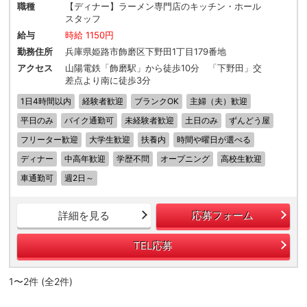
職種
【ディナー】ラーメン専門店のキッチン・ホール
スタッフ
給与
時給 1150円
勤務住所
兵庫県姫路市飾磨区下野田1丁目179番地
アクセス
山陽電鉄「飾磨駅」から徒歩10分 「下野田」交
差点より南に徒歩3分
1日4時間以内
経験者歓迎
ブランクOK
主婦（夫）歓迎
平日のみ
バイク通勤可
未経験者歓迎
土日のみ
ずんどう屋
フリーター歓迎
大学生歓迎
扶養内
時間や曜日が選べる
ディナー
中高年歓迎
学歴不問
オープニング
高校生歓迎
車通勤可
週2日～
詳細を見る
応募フォーム
TEL応募
1〜2件 (全2件)