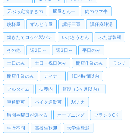
天ぷら定食まきの
豚屋とん一
肉のヤマ牛
晩杯屋
ずんどう屋
譚仔三哥
譚仔麻辣湯
焼きたてコッペ製パン
いぶきうどん
ふたば製麺
その他
週2日～
週3日～
平日のみ
土日のみ
土日・祝日休み
開店作業のみ
ランチ
閉店作業のみ
ディナー
1日4時間以内
フルタイム
扶養内
短期（3ヶ月以内）
車通勤可
バイク通勤可
駅チカ
時間や曜日が選べる
オープニング
ブランクOK
学歴不問
高校生歓迎
大学生歓迎