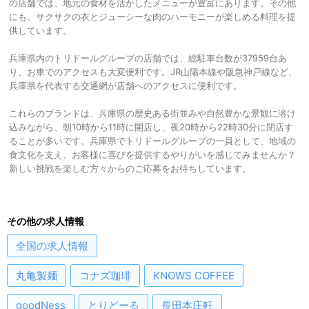
の店舗では、地元の食材を活かしたメニューが豊富にあります。その他
にも、サクサクの衣とジューシーな肉のハーモニーが楽しめる料理を提
供しています。
兵庫県内のトリドールグループの店舗では、総駐車台数が37959台あ
り、お車でのアクセスも大変便利です。JR山陽本線や阪急神戸線など、
兵庫県を代表する交通網が店舗へのアクセスに便利です。
これらのブランドは、兵庫県の歴史ある街並みや自然豊かな景観に溶け
込みながら、朝10時から11時に開店し、夜20時から22時30分に閉店す
ることが多いです。兵庫県でトリドールグループの一員として、地域の
食文化を支え、お客様に喜びを提供するやりがいを感じてみませんか？
新しい挑戦を楽しむ方々からのご応募をお待ちしています。
その他の求人情報
全国
の求人情報
丸亀製麺
コナズ珈琲
KNOWS COFFEE
goodNess
とりどーる
長田本庄軒