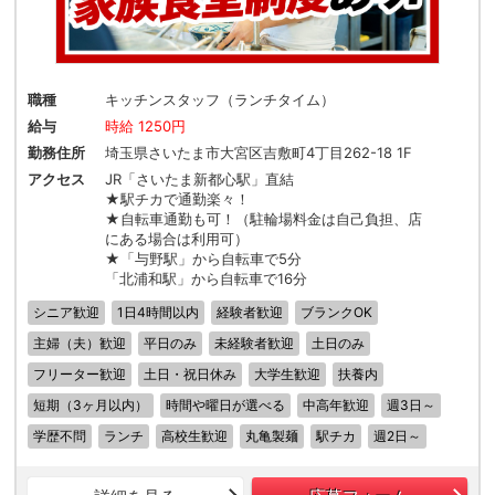
職種
キッチンスタッフ（ランチタイム）
給与
時給 1250円
勤務住所
埼玉県さいたま市大宮区吉敷町4丁目262-18 1F
アクセス
JR「さいたま新都心駅」直結
★駅チカで通勤楽々！
★自転車通勤も可！（駐輪場料金は自己負担、店
にある場合は利用可）
★「与野駅」から自転車で5分
「北浦和駅」から自転車で16分
シニア歓迎
1日4時間以内
経験者歓迎
ブランクOK
主婦（夫）歓迎
平日のみ
未経験者歓迎
土日のみ
フリーター歓迎
土日・祝日休み
大学生歓迎
扶養内
短期（3ヶ月以内）
時間や曜日が選べる
中高年歓迎
週3日～
学歴不問
ランチ
高校生歓迎
丸亀製麺
駅チカ
週2日～