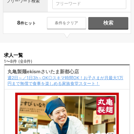
フリーワード検索
8
検索
条件をクリア
件ヒット
求人一覧
1〜8件 (全8件)
丸亀製麺ekismさいたま新都心店
週2日～／1日3h～OK◎スキマ時間OK！お子さまが月最大1万
円まで無償で食事を楽しめる家族食堂スタート！