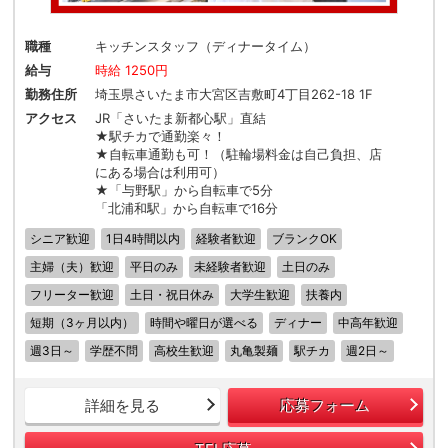
職種
キッチンスタッフ（ディナータイム）
給与
時給 1250円
勤務住所
埼玉県さいたま市大宮区吉敷町4丁目262-18 1F
アクセス
JR「さいたま新都心駅」直結
★駅チカで通勤楽々！
★自転車通勤も可！（駐輪場料金は自己負担、店
にある場合は利用可）
★「与野駅」から自転車で5分
「北浦和駅」から自転車で16分
シニア歓迎
1日4時間以内
経験者歓迎
ブランクOK
主婦（夫）歓迎
平日のみ
未経験者歓迎
土日のみ
フリーター歓迎
土日・祝日休み
大学生歓迎
扶養内
短期（3ヶ月以内）
時間や曜日が選べる
ディナー
中高年歓迎
週3日～
学歴不問
高校生歓迎
丸亀製麺
駅チカ
週2日～
詳細を見る
応募フォーム