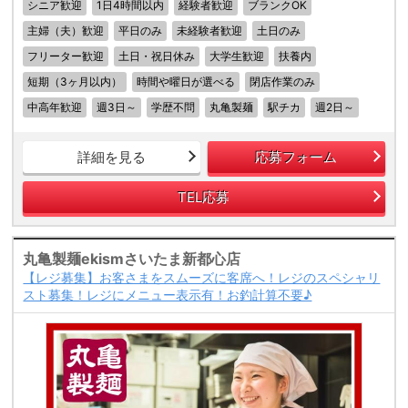
シニア歓迎
1日4時間以内
経験者歓迎
ブランクOK
主婦（夫）歓迎
平日のみ
未経験者歓迎
土日のみ
フリーター歓迎
土日・祝日休み
大学生歓迎
扶養内
短期（3ヶ月以内）
時間や曜日が選べる
閉店作業のみ
中高年歓迎
週3日～
学歴不問
丸亀製麺
駅チカ
週2日～
詳細を見る
応募フォーム
TEL応募
丸亀製麺ekismさいたま新都心店
【レジ募集】お客さまをスムーズに客席へ！レジのスペシャリ
スト募集！レジにメニュー表示有！お釣計算不要♪