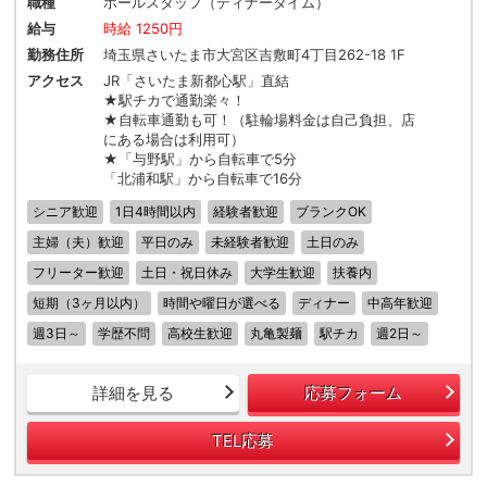
職種
ホールスタッフ（ディナータイム）
給与
時給 1250円
勤務住所
埼玉県さいたま市大宮区吉敷町4丁目262-18 1F
アクセス
JR「さいたま新都心駅」直結
★駅チカで通勤楽々！
★自転車通勤も可！（駐輪場料金は自己負担、店
にある場合は利用可）
★「与野駅」から自転車で5分
「北浦和駅」から自転車で16分
シニア歓迎
1日4時間以内
経験者歓迎
ブランクOK
主婦（夫）歓迎
平日のみ
未経験者歓迎
土日のみ
フリーター歓迎
土日・祝日休み
大学生歓迎
扶養内
短期（3ヶ月以内）
時間や曜日が選べる
ディナー
中高年歓迎
週3日～
学歴不問
高校生歓迎
丸亀製麺
駅チカ
週2日～
詳細を見る
応募フォーム
TEL応募