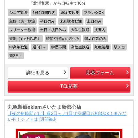
「北浦和駅」から自転車で16分
シニア歓迎
1日4時間以内
経験者歓迎
ブランクOK
主婦（夫）歓迎
平日のみ
未経験者歓迎
土日のみ
フリーター歓迎
土日・祝日休み
大学生歓迎
扶養内
短期（3ヶ月以内）
時間や曜日が選べる
開店作業のみ
中高年歓迎
週3日～
学歴不問
高校生歓迎
丸亀製麺
駅チカ
週2日～
詳細を見る
応募フォーム
TEL応募
丸亀製麺ekismさいたま新都心店
【夜の短時間だけ】週2日～／1日1h◎曜日も相談OK！まかな
い有！シフトは1週間毎♪