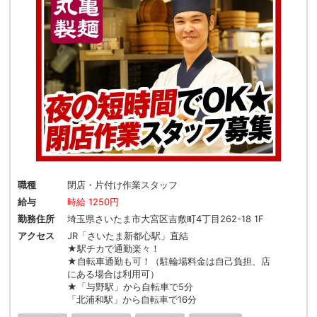
職種
閉店・片付け作業スタッフ
給与
時給 1250円
勤務住所
埼玉県さいたま市大宮区吉敷町4丁目262-18 1F
アクセス
JR「さいたま新都心駅」直結
★駅チカで通勤楽々！
★自転車通勤も可！（駐輪場料金は自己負担、店
にある場合は利用可）
★「与野駅」から自転車で5分
「北浦和駅」から自転車で16分