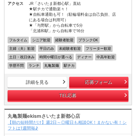
アクセス
JR「さいたま新都心駅」直結
★駅チカで通勤楽々！
★自転車通勤も可！（駐輪場料金は自己負担、店
にある場合は利用可）
★「与野駅」から自転車で5分
「北浦和駅」から自転車で16分
フルタイム
シニア歓迎
経験者歓迎
ブランクOK
主婦（夫）歓迎
平日のみ
未経験者歓迎
フリーター歓迎
土日・祝日休み
時間や曜日が選べる
ディナー
中高年歓迎
学歴不問
ランチ
丸亀製麺
駅チカ
詳細を見る
応募フォーム
TEL応募
丸亀製麺ekismさいたま新都心店
【朝の短時間だけ】週2日～◎曜日も相談OK！まかない有！シ
フトは1週間毎♪