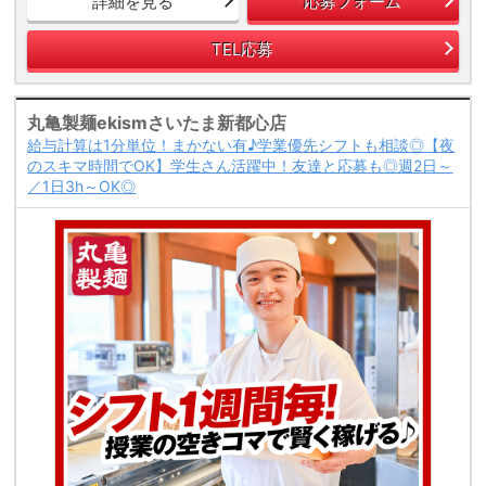
詳細を見る
応募フォーム
TEL応募
丸亀製麺ekismさいたま新都心店
給与計算は1分単位！まかない有♪学業優先シフトも相談◎【夜
のスキマ時間でOK】学生さん活躍中！友達と応募も◎週2日～
／1日3h～OK◎