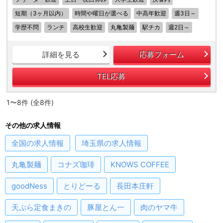
短期（3ヶ月以内）
時間や曜日が選べる
中高年歓迎
週3日～
学歴不問
ランチ
高校生歓迎
丸亀製麺
駅チカ
週2日～
詳細を見る
応募フォーム
TEL応募
1〜8件 (全8件)
その他の求人情報
全国
の求人情報
埼玉県
の求人情報
丸亀製麺
コナズ珈琲
KNOWS COFFEE
goodNess
とりどーる
長田本庄軒
天ぷら定食まきの
豚屋とん一
肉のヤマ牛