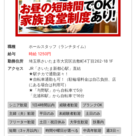
職種
ホールスタッフ（ランチタイム）
給与
時給 1250円
勤務住所
埼玉県さいたま市大宮区吉敷町4丁目262-18 1F
アクセス
JR「さいたま新都心駅」直結
★駅チカで通勤楽々！
★自転車通勤も可！（駐輪場料金は自己負担、店
にある場合は利用可）
★「与野駅」から自転車で5分
「北浦和駅」から自転車で16分
シニア歓迎
1日4時間以内
経験者歓迎
ブランクOK
主婦（夫）歓迎
平日のみ
未経験者歓迎
土日のみ
フリーター歓迎
土日・祝日休み
大学生歓迎
扶養内
短期（3ヶ月以内）
時間や曜日が選べる
中高年歓迎
週3日～