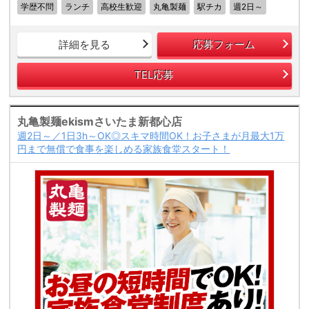
学歴不問
ランチ
高校生歓迎
丸亀製麺
駅チカ
週2日～
詳細を見る
応募フォーム
TEL応募
丸亀製麺ekismさいたま新都心店
週2日～／1日3h～OK◎スキマ時間OK！お子さまが月最大1万
円まで無償で食事を楽しめる家族食堂スタート！