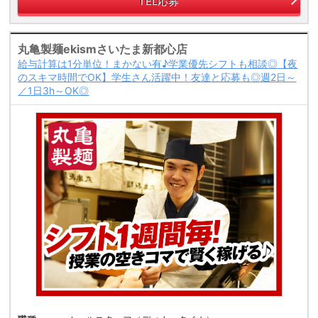
TEL応募
丸亀製麺ekismさいたま新都心店
給与計算は1分単位！まかない有♪学業優先シフトも相談◎【夜
のスキマ時間でOK】学生さん活躍中！友達と応募も◎週2日～
／1日3h～OK◎