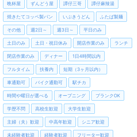
晩杯屋
ずんどう屋
譚仔三哥
譚仔麻辣湯
焼きたてコッペ製パン
いぶきうどん
ふたば製麺
その他
週2日～
週3日～
平日のみ
土日のみ
土日・祝日休み
開店作業のみ
ランチ
閉店作業のみ
ディナー
1日4時間以内
フルタイム
扶養内
短期（3ヶ月以内）
車通勤可
バイク通勤可
駅チカ
時間や曜日が選べる
オープニング
ブランクOK
学歴不問
高校生歓迎
大学生歓迎
主婦（夫）歓迎
中高年歓迎
シニア歓迎
未経験者歓迎
経験者歓迎
フリーター歓迎