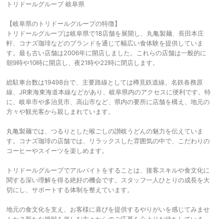
トリドールグループ 岐阜県
【岐阜県のトリドールグループの特徴】
トリドールグループは岐阜県で18店舗を展開し、丸亀製麺、長田本庄
軒、コナズ珈琲などのブランドを通じて幅広い食体験を提供していま
す。最も古い店舗は2006年に開店しました。これらの店舗は一般的に
朝9時や10時に開店し、夜21時や22時に閉店します。
総駐車台数は19498台で、主要路線としては樽見鉄道線、名鉄各務原
線、JR東海東海道本線などがあり、岐阜県内のアクセスに便利です。特
に、岐阜市や多治見市、高山市など、県内の要所に店舗を構え、地元の
方々や観光客から親しまれています。
丸亀製麺では、つるりとした喉ごしの讃岐うどんの魅力を伝えていま
す。コナズ珈琲の店舗では、リラックスした雰囲気の中で、こだわりの
コーヒーやスイーツを楽しめます。
トリドールグループでアルバイトをすることは、接客スキルや食文化に
関する深い理解を得る絶好の機会です。スタッフ一人ひとりの成長を大
切にし、サポートする体制を整えています。
地元の食文化を支え、お客様に喜びを提供するやりがいを感じてみませ