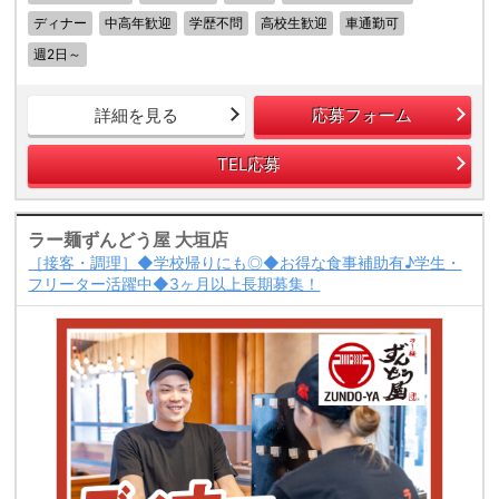
ディナー
中高年歓迎
学歴不問
高校生歓迎
車通勤可
週2日～
詳細を見る
応募フォーム
TEL応募
ラー麺ずんどう屋 大垣店
［接客・調理］◆学校帰りにも◎◆お得な食事補助有♪学生・
フリーター活躍中◆3ヶ月以上長期募集！