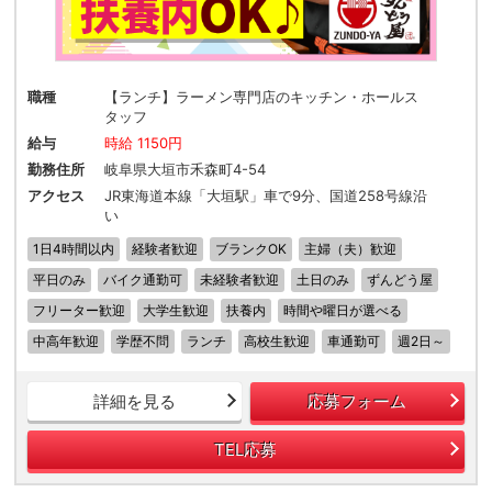
職種
【ランチ】ラーメン専門店のキッチン・ホールス
タッフ
給与
時給 1150円
勤務住所
岐阜県大垣市禾森町4-54
アクセス
JR東海道本線「大垣駅」車で9分、国道258号線沿
い
1日4時間以内
経験者歓迎
ブランクOK
主婦（夫）歓迎
平日のみ
バイク通勤可
未経験者歓迎
土日のみ
ずんどう屋
フリーター歓迎
大学生歓迎
扶養内
時間や曜日が選べる
中高年歓迎
学歴不問
ランチ
高校生歓迎
車通勤可
週2日～
詳細を見る
応募フォーム
TEL応募