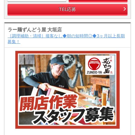
TEL応募
ラー麺ずんどう屋 大垣店
［調理補助・清掃］接客なし◆朝の短時間◎◆3ヶ月以上長期
募集！