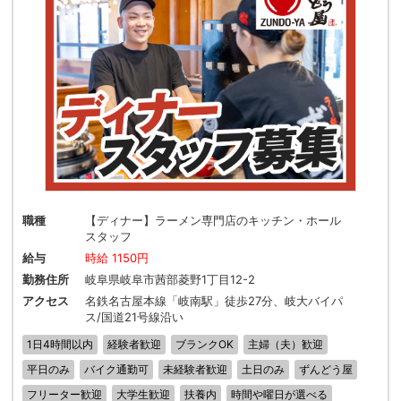
職種
【ディナー】ラーメン専門店のキッチン・ホール
スタッフ
給与
時給 1150円
勤務住所
岐阜県岐阜市茜部菱野1丁目12-2
アクセス
名鉄名古屋本線「岐南駅」徒歩27分、岐大バイパ
ス/国道21号線沿い
1日4時間以内
経験者歓迎
ブランクOK
主婦（夫）歓迎
平日のみ
バイク通勤可
未経験者歓迎
土日のみ
ずんどう屋
フリーター歓迎
大学生歓迎
扶養内
時間や曜日が選べる