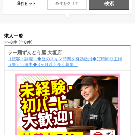
8
検索
条件をクリア
件ヒット
求人一覧
1〜8件 (全8件)
ラー麺ずんどう屋 大垣店
［接客・調理］◆昼のスキマ時間を有効活用◆短時間◎主婦
（夫）活躍中◆3ヶ月以上長期募集！