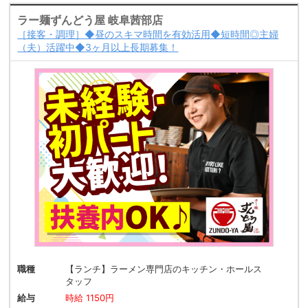
ラー麺ずんどう屋 岐阜茜部店
［接客・調理］◆昼のスキマ時間を有効活用◆短時間◎主婦
（夫）活躍中◆3ヶ月以上長期募集！
職種
【ランチ】ラーメン専門店のキッチン・ホールス
タッフ
給与
時給 1150円