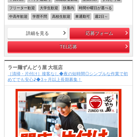
フリーター歓迎
大学生歓迎
扶養内
時間や曜日が選べる
中高年歓迎
学歴不問
高校生歓迎
車通勤可
週2日～
詳細を見る
応募フォーム
TEL応募
ラー麺ずんどう屋 大垣店
［清掃・片付け］接客なし◆夜の短時間◎シンプルな作業で初
めてでも安心♪◆3ヶ月以上長期募集！