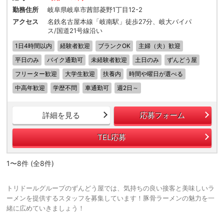
勤務住所
岐阜県岐阜市茜部菱野1丁目12-2
アクセス
名鉄名古屋本線「岐南駅」徒歩27分、岐大バイパ
ス/国道21号線沿い
1日4時間以内
経験者歓迎
ブランクOK
主婦（夫）歓迎
平日のみ
バイク通勤可
未経験者歓迎
土日のみ
ずんどう屋
フリーター歓迎
大学生歓迎
扶養内
時間や曜日が選べる
中高年歓迎
学歴不問
車通勤可
週2日～
詳細を見る
応募フォーム
TEL応募
1〜8件 (全8件)
トリドールグループのずんどう屋では、気持ちの良い接客と美味しいラ
ーメンを提供するスタッフを募集しています！豚骨ラーメンの魅力を一
緒に広めていきましょう！