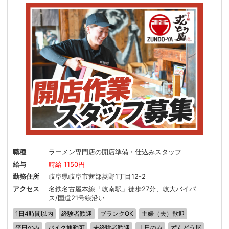
職種
ラーメン専門店の開店準備・仕込みスタッフ
給与
時給 1150円
勤務住所
岐阜県岐阜市茜部菱野1丁目12-2
アクセス
名鉄名古屋本線「岐南駅」徒歩27分、岐大バイパ
ス/国道21号線沿い
1日4時間以内
経験者歓迎
ブランクOK
主婦（夫）歓迎
平日のみ
バイク通勤可
未経験者歓迎
土日のみ
ずんどう屋