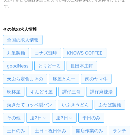
んか？新たな挑戦を楽しむ方々からのご応募を心よりお待ちしていま
す。
その他の求人情報
全国
の求人情報
丸亀製麺
コナズ珈琲
KNOWS COFFEE
goodNess
とりどーる
長田本庄軒
天ぷら定食まきの
豚屋とん一
肉のヤマ牛
晩杯屋
ずんどう屋
譚仔三哥
譚仔麻辣湯
焼きたてコッペ製パン
いぶきうどん
ふたば製麺
その他
週2日～
週3日～
平日のみ
土日のみ
土日・祝日休み
開店作業のみ
ランチ