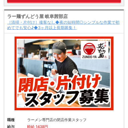
ラー麺ずんどう屋 岐阜茜部店
［清掃・片付け］接客なし◆夜の短時間◎シンプルな作業で初
めてでも安心♪◆3ヶ月以上長期募集！
職種
ラーメン専門店の閉店作業スタッフ
給与
時給 1438円