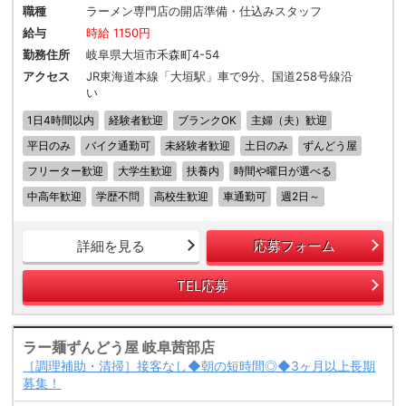
職種
ラーメン専門店の開店準備・仕込みスタッフ
給与
時給 1150円
勤務住所
岐阜県大垣市禾森町4-54
アクセス
JR東海道本線「大垣駅」車で9分、国道258号線沿
い
1日4時間以内
経験者歓迎
ブランクOK
主婦（夫）歓迎
平日のみ
バイク通勤可
未経験者歓迎
土日のみ
ずんどう屋
フリーター歓迎
大学生歓迎
扶養内
時間や曜日が選べる
中高年歓迎
学歴不問
高校生歓迎
車通勤可
週2日～
詳細を見る
応募フォーム
TEL応募
ラー麺ずんどう屋 岐阜茜部店
［調理補助・清掃］接客なし◆朝の短時間◎◆3ヶ月以上長期
募集！