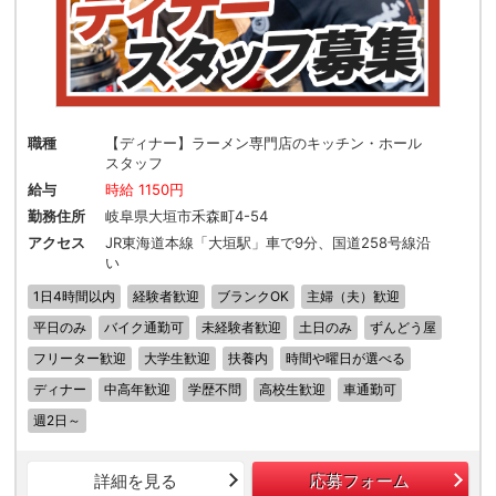
職種
【ディナー】ラーメン専門店のキッチン・ホール
スタッフ
給与
時給 1150円
勤務住所
岐阜県大垣市禾森町4-54
アクセス
JR東海道本線「大垣駅」車で9分、国道258号線沿
い
1日4時間以内
経験者歓迎
ブランクOK
主婦（夫）歓迎
平日のみ
バイク通勤可
未経験者歓迎
土日のみ
ずんどう屋
フリーター歓迎
大学生歓迎
扶養内
時間や曜日が選べる
ディナー
中高年歓迎
学歴不問
高校生歓迎
車通勤可
週2日～
詳細を見る
応募フォーム