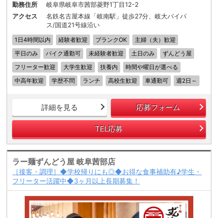
勤務住所
岐阜県岐阜市茜部菱野1丁目12-2
アクセス
名鉄名古屋本線「岐南駅」徒歩27分、岐大バイパ
ス/国道21号線沿い
1日4時間以内
経験者歓迎
ブランクOK
主婦（夫）歓迎
平日のみ
バイク通勤可
未経験者歓迎
土日のみ
ずんどう屋
フリーター歓迎
大学生歓迎
扶養内
時間や曜日が選べる
中高年歓迎
学歴不問
ランチ
高校生歓迎
車通勤可
週2日～
詳細を見る
応募フォーム
TEL応募
ラー麺ずんどう屋 岐阜茜部店
［接客・調理］◆学校帰りにも◎◆お得な食事補助有♪学生・
フリーター活躍中◆3ヶ月以上長期募集！