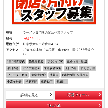
職種
ラーメン専門店の閉店作業スタッフ
給与
時給 1438円
勤務住所
岐阜県大垣市禾森町4-54
アクセス
JR東海道本線「大垣駅」車で9分、国道258号線沿
い
1日4時間以内
経験者歓迎
ブランクOK
主婦（夫）歓迎
平日のみ
バイク通勤可
未経験者歓迎
土日のみ
ずんどう屋
フリーター歓迎
大学生歓迎
扶養内
時間や曜日が選べる
中高年歓迎
学歴不問
車通勤可
週2日～
詳細を見る
応募フォーム
TEL応募