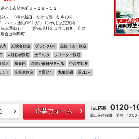
木県小山市駅南町６－２８－１２
0沿い、「横倉新田」交差点西へ徒歩10分
車・バイク通勤OK！ガソリン代も規定支給！
自転車通勤も可！（駐輪場料金は自己負担、店に
る場合は利用可）
以内
経験者歓迎
ブランクOK
主婦（夫）歓迎
可
未経験者歓迎
土日のみ
フリーター歓迎
生歓迎
扶養内
時間や曜日が選べる
中高年歓迎
ランチ
高校生歓迎
車通勤可
丸亀製麺
週2日～
0120-1
TEL応募
る
応募フォーム
電話受付時間：受付／10:00～