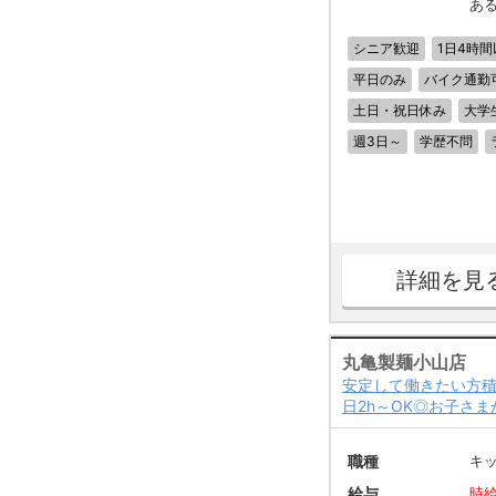
あ
シニア歓迎
1日4時間
平日のみ
バイク通勤
土日・祝日休み
大学
週3日～
学歴不問
詳細を見
丸亀製麺小山店
安定して働きたい方積
日2h～OK◎お子さ
職種
キ
給与
時給