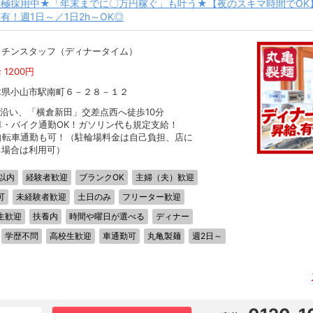
極採用中★「年末までに〇万円稼ぐ」も叶う★【夜のスキマ時間でOK
有！週1日～／1日2h～OK◎
ッチンスタッフ（ディナータイム）
 1200円
木県小山市駅南町６－２８－１２
0沿い、「横倉新田」交差点西へ徒歩10分
車・バイク通勤OK！ガソリン代も規定支給！
自転車通勤も可！（駐輪場料金は自己負担、店に
る場合は利用可）
以内
経験者歓迎
ブランクOK
主婦（夫）歓迎
可
未経験者歓迎
土日のみ
フリーター歓迎
生歓迎
扶養内
時間や曜日が選べる
ディナー
学歴不問
高校生歓迎
車通勤可
丸亀製麺
週2日～