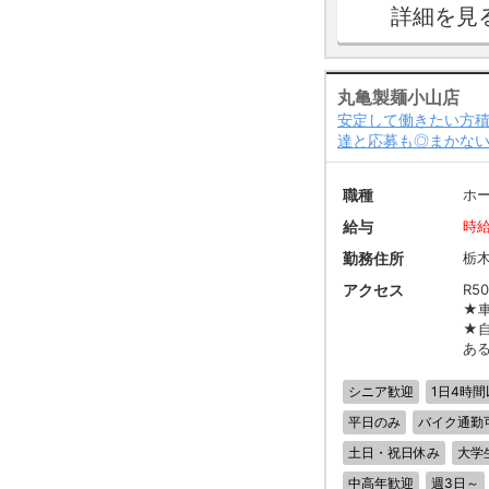
詳細を見
丸亀製麺小山店
安定して働きたい方積
達と応募も◎まかない
職種
ホ
給与
時給
勤務住所
栃
アクセス
R5
★
★
あ
シニア歓迎
1日4時間
平日のみ
バイク通勤
土日・祝日休み
大学
中高年歓迎
週3日～