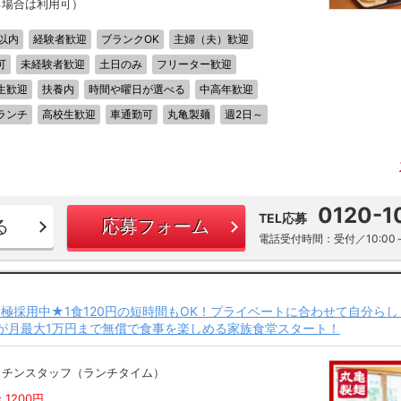
る場合は利用可）
以内
経験者歓迎
ブランクOK
主婦（夫）歓迎
可
未経験者歓迎
土日のみ
フリーター歓迎
生歓迎
扶養内
時間や曜日が選べる
中高年歓迎
ランチ
高校生歓迎
車通勤可
丸亀製麺
週2日～
0120-1
TEL応募
る
応募フォーム
電話受付時間：受付／10:00～
極採用中★1食120円の短時間もOK！プライベートに合わせて自分らし
まが月最大1万円まで無償で食事を楽しめる家族食堂スタート！
ッチンスタッフ（ランチタイム）
 1200円