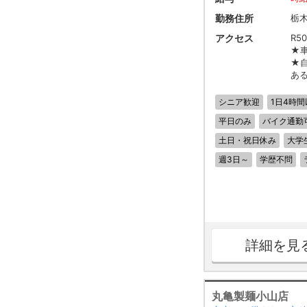
勤務住所
栃
アクセス
R5
★
★
あ
シニア歓迎
1日4時間
平日のみ
バイク通勤
土日・祝日休み
大学
週3日～
学歴不問
詳細を見
丸亀製麺小山店