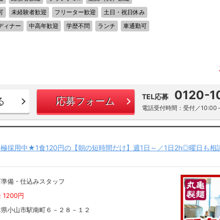
可
未経験者歓迎
フリーター歓迎
土日・祝日休み
ディナー
中高年歓迎
学歴不問
ランチ
車通勤可
0120-1
TEL応募
る
応募フォーム
電話受付時間：受付／10:00～
極採用中★1食120円の【朝の短時間だけ】週1日～／1日2h◎曜日も相
店準備・仕込みスタッフ
 1200円
木県小山市駅南町６－２８－１２