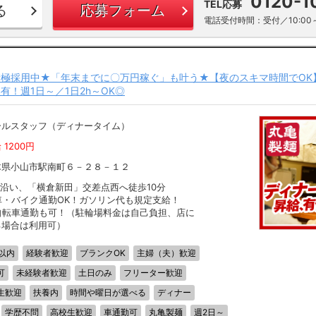
0120-1
TEL応募
る
応募フォーム
電話受付時間：受付／10:00～
極採用中★「年末までに〇万円稼ぐ」も叶う★【夜のスキマ時間でOK
有！週1日～／1日2h～OK◎
ールスタッフ（ディナータイム）
 1200円
木県小山市駅南町６－２８－１２
0沿い、「横倉新田」交差点西へ徒歩10分
車・バイク通勤OK！ガソリン代も規定支給！
自転車通勤も可！（駐輪場料金は自己負担、店に
る場合は利用可）
以内
経験者歓迎
ブランクOK
主婦（夫）歓迎
可
未経験者歓迎
土日のみ
フリーター歓迎
生歓迎
扶養内
時間や曜日が選べる
ディナー
学歴不問
高校生歓迎
車通勤可
丸亀製麺
週2日～