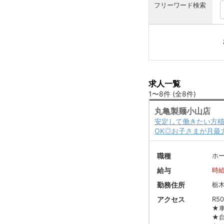
フリーワード検索
求人一覧
1〜8件 (全8件)
丸亀製麺小山店
安定して働きたい方積
OK◎お子さまが月最
職種
ホ
給与
時給
勤務住所
栃
アクセス
R5
★
★