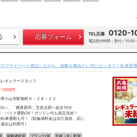
0120-1
TEL応募
る
応募フォーム
電話受付時間：受付／10:00～
定◎プライベート両立しながら、経験を積みたい方にピッタリ！社員登
舗レギュラースタッフ
 1200円
木県小山市駅南町６－２８－１２
0沿い、「横倉新田」交差点西へ徒歩10分
車・バイク通勤OK！ガソリン代も規定支給！
自転車通勤も可！（駐輪場料金は自己負担、店に
る場合は利用可）
迎
経験者歓迎
ブランクOK
主婦（夫）歓迎