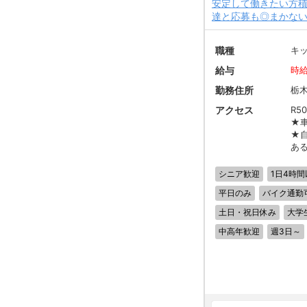
安定して働きたい方積
達と応募も◎まかない
職種
キ
給与
時給
勤務住所
栃
アクセス
R5
★
★
あ
シニア歓迎
1日4時間
平日のみ
バイク通勤
土日・祝日休み
大学
中高年歓迎
週3日～