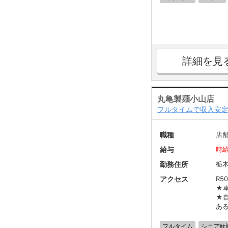
詳細を見
丸亀製麺小山店
フルタイムで収入安
職種
店
給与
時給
勤務住所
栃
アクセス
R5
★
★
あ
フルタイム
シニア歓