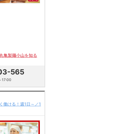
丸亀製麺小山を知る
03-565
17:00
く働ける！週1日～／1