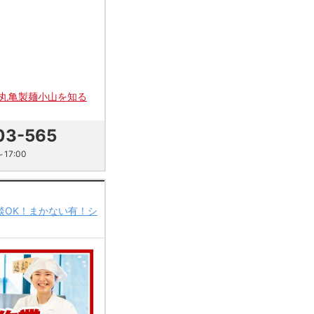
丸亀製麺小山を知る
03-565
17:00
談OK！まかない有！シ