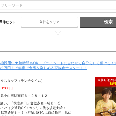
8
検索
条件をクリア
件ヒット
極採用中★短時間もOK！プライベートに合わせて自分らしく働ける！週
大1万円まで無償で食事を楽しめる家族食堂スタート！
ールスタッフ（ランチタイム）
 1200円
木県小山市駅南町６－２８－１２
0沿い、「横倉新田」交差点西へ徒歩10分
車・バイク通勤OK！ガソリン代も規定支給！
自転車通勤も可！（駐輪場料金は自己負担、店に