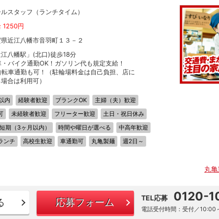
ールスタッフ（ランチタイム）
 1250円
賀県近江八幡市音羽町１３－２
江八幡駅」(北口)徒歩18分
車・バイク通勤OK！ガソリン代も規定支給！
自転車通勤も可！（駐輪場料金は自己負担、店に
る場合は利用可）
以内
経験者歓迎
ブランクOK
主婦（夫）歓迎
可
未経験者歓迎
フリーター歓迎
土日・祝日休み
短期（3ヶ月以内）
時間や曜日が選べる
中高年歓迎
ランチ
高校生歓迎
車通勤可
丸亀製麺
週2日～
丸亀
0120-1
TEL応募
る
応募フォーム
電話受付時間：受付／10:00～