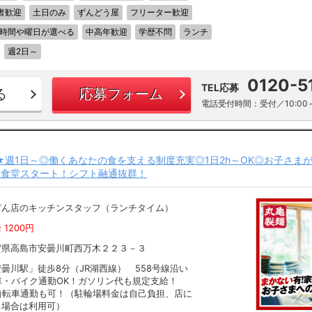
者歓迎
土日のみ
ずんどう屋
フリーター歓迎
時間や曜日が選べる
中高年歓迎
学歴不問
ランチ
週2日～
0120-5
TEL応募
る
応募フォーム
電話受付時間：受付／10:00～
～★週1日～◎働くあなたの食を支える制度充実◎1日2h～OK◎お子さま
族食堂スタート！シフト融通抜群！
どん店のキッチンスタッフ（ランチタイム）
 1200円
賀県高島市安曇川町西万木２２３－３
曇川駅」徒歩8分（JR湖西線） 558号線沿い
車・バイク通勤OK！ガソリン代も規定支給！
自転車通勤も可！（駐輪場料金は自己負担、店に
る場合は利用可）