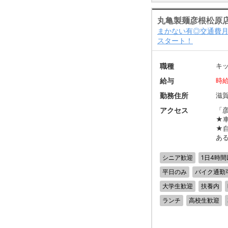
丸亀製麺彦根松原
まかない有◎交通費月
スタート！
職種
キ
給与
時給
勤務住所
滋
アクセス
「
★
★
あ
シニア歓迎
1日4時間
平日のみ
バイク通勤
大学生歓迎
扶養内
ランチ
高校生歓迎