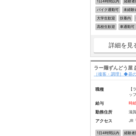
1日4時間以内
経験者
バイク通勤可
未経験
大学生歓迎
扶養内
高校生歓迎
車通勤可
詳細を見
ラー麺ずんどう屋 
［接客・調理］◆昼
職種
【
ッ
給与
時給
勤務住所
滋賀
アクセス
JR
1日4時間以内
経験者