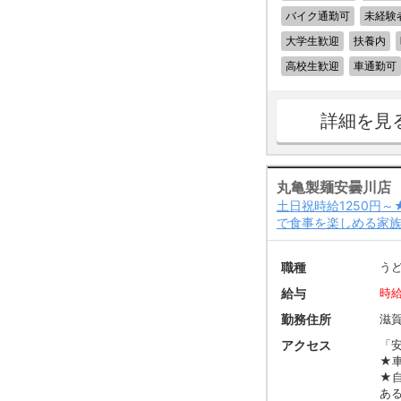
バイク通勤可
未経験
大学生歓迎
扶養内
高校生歓迎
車通勤可
詳細を見
丸亀製麺安曇川店
土日祝時給1250円
で食事を楽しめる家
職種
う
給与
時給
勤務住所
滋
アクセス
「安
★
★
あ