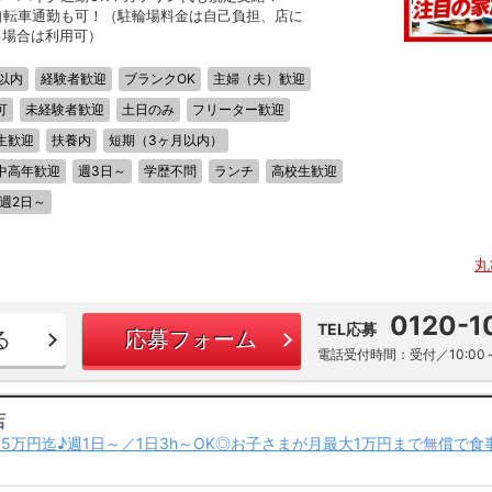
自転車通勤も可！（駐輪場料金は自己負担、店に
る場合は利用可）
以内
経験者歓迎
ブランクOK
主婦（夫）歓迎
可
未経験者歓迎
土日のみ
フリーター歓迎
生歓迎
扶養内
短期（3ヶ月以内）
中高年歓迎
週3日～
学歴不問
ランチ
高校生歓迎
週2日～
丸
0120-1
TEL応募
る
応募フォーム
電話受付時間：受付／10:00～
店
5万円迄♪週1日～／1日3h～OK◎お子さまが月最大1万円まで無償で