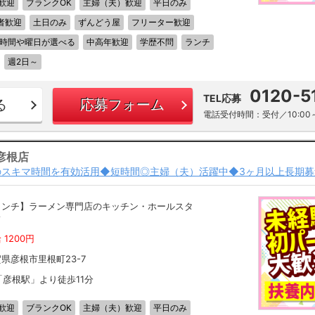
歓迎
ブランクOK
主婦（夫）歓迎
平日のみ
者歓迎
土日のみ
ずんどう屋
フリーター歓迎
時間や曜日が選べる
中高年歓迎
学歴不問
ランチ
週2日～
0120-5
TEL応募
る
応募フォーム
電話受付時間：受付／10:00～
彦根店
のスキマ時間を有効活用◆短時間◎主婦（夫）活躍中◆3ヶ月以上長期募
ランチ】ラーメン専門店のキッチン・ホールスタ
フ
 1200円
県彦根市里根町23-7
「彦根駅」より徒歩11分
歓迎
ブランクOK
主婦（夫）歓迎
平日のみ