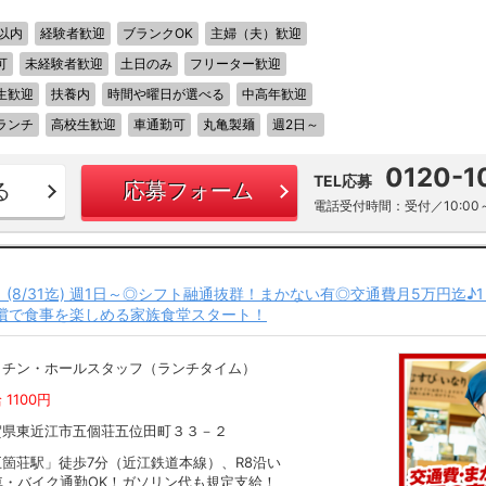
以内
経験者歓迎
ブランクOK
主婦（夫）歓迎
可
未経験者歓迎
土日のみ
フリーター歓迎
生歓迎
扶養内
時間や曜日が選べる
中高年歓迎
ランチ
高校生歓迎
車通勤可
丸亀製麺
週2日～
0120-1
TEL応募
る
応募フォーム
電話受付時間：受付／10:00～
！(8/31迄) 週1日～◎シフト融通抜群！まかない有◎交通費月5万円迄♪
償で食事を楽しめる家族食堂スタート！
ッチン・ホールスタッフ（ランチタイム）
 1100円
賀県東近江市五個荘五位田町３３－２
五箇荘駅」徒歩7分（近江鉄道本線）、R8沿い
車・バイク通勤OK！ガソリン代も規定支給！