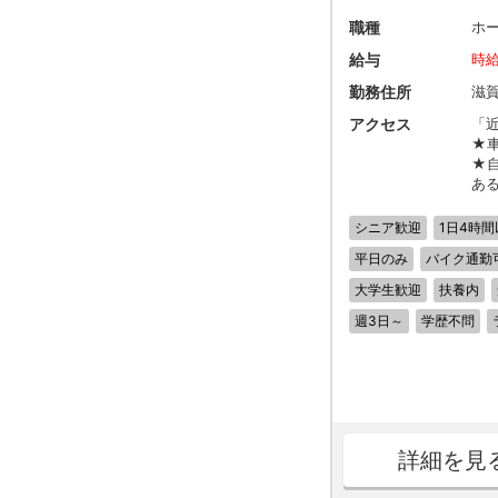
職種
ホ
給与
時給
勤務住所
滋
アクセス
「近
★
★
あ
シニア歓迎
1日4時間
平日のみ
バイク通勤
大学生歓迎
扶養内
週3日～
学歴不問
詳細を見