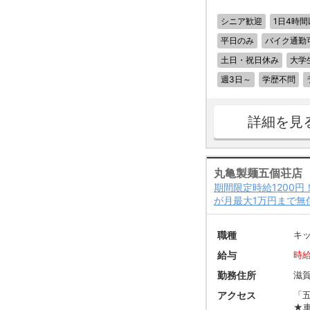
シニア歓迎
1日4時間
平日のみ
バイク通勤
土日・祝日休み
大学
週3日～
学歴不問
詳細を見
丸亀製麺五個荘店
期間限定時給1200円
が月最大1万円まで無
職種
キ
給与
時給
勤務住所
滋
アクセス
「
★