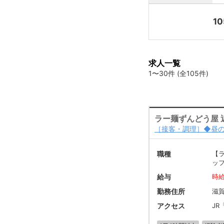
10
求人一覧
1〜30件 (全105件)
ラー麺ずんどう屋 
［接客・調理］◆昼
職種
【
ッ
給与
時給
勤務住所
滋賀
アクセス
JR