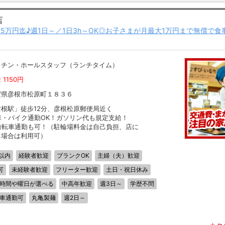
店
5万円迄♪週1日～／1日3h～OK◎お子さまが月最大1万円まで無償で
ッチン・ホールスタッフ（ランチタイム）
 1150円
賀県彦根市松原町１８３６
彦根駅」徒歩12分、彦根松原郵便局近く
車・バイク通勤OK！ガソリン代も規定支給！
自転車通勤も可！（駐輪場料金は自己負担、店に
る場合は利用可）
以内
経験者歓迎
ブランクOK
主婦（夫）歓迎
可
未経験者歓迎
フリーター歓迎
土日・祝日休み
時間や曜日が選べる
中高年歓迎
週3日～
学歴不問
車通勤可
丸亀製麺
週2日～