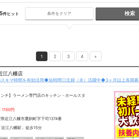
5
検索
条件をクリア
件ヒット
1
2
3
4
»
近江八幡店
のスキマ時間を有効活用◆短時間◎主婦（夫）活躍中◆3ヶ月以上長期募
ランチ】ラーメン専門店のキッチン・ホールスタ
フ
 1150円
県近江八幡市鷹飼町字下司1374番
「近江八幡駅」徒歩15分