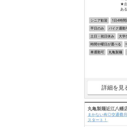
★
あ
シニア歓迎
1日4時間
平日のみ
バイク通勤
土日・祝日休み
大学
時間や曜日が選べる
車通勤可
丸亀製麺
詳細を見
丸亀製麺近江八幡
まかない有◎交通費月
スタート！