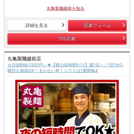
丸亀製麺越前を知る
詳細を見る
応募フォーム
TEL応募
丸亀製麺越前店
土日祝時給1300円～★【夜の短時間だけ】週1日～／1日1h◎
曜日も相談OK！まかない有！シフトは1週間毎♪