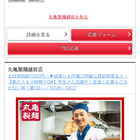
丸亀製麺越前を知る
詳細を見る
応募フォーム
TEL応募
丸亀製麺越前店
土日祝時給1300円～★頑張りを評価◎明確な昇給制度あり！
【夜のスキマ時間でOK】学生さん活躍中！友達と応募も◎ま
かない有！週1日～／1日3h～OK◎