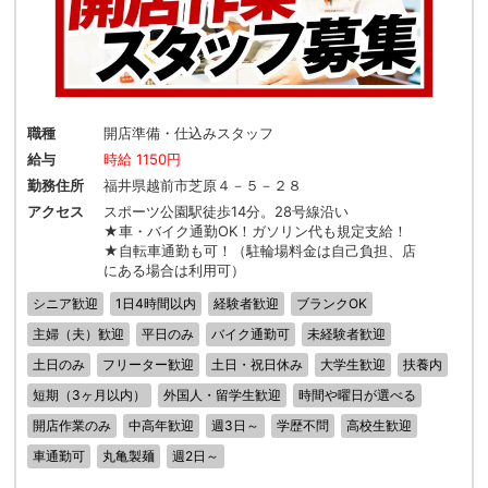
職種
開店準備・仕込みスタッフ
給与
時給 1150円
勤務住所
福井県越前市芝原４－５－２８
アクセス
スポーツ公園駅徒歩14分。28号線沿い
★車・バイク通勤OK！ガソリン代も規定支給！
★自転車通勤も可！（駐輪場料金は自己負担、店
にある場合は利用可）
シニア歓迎
1日4時間以内
経験者歓迎
ブランクOK
主婦（夫）歓迎
平日のみ
バイク通勤可
未経験者歓迎
土日のみ
フリーター歓迎
土日・祝日休み
大学生歓迎
扶養内
短期（3ヶ月以内）
外国人・留学生歓迎
時間や曜日が選べる
開店作業のみ
中高年歓迎
週3日～
学歴不問
高校生歓迎
車通勤可
丸亀製麺
週2日～