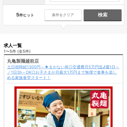
5
検索
条件をクリア
件ヒット
求人一覧
1〜5件 (全5件)
丸亀製麺越前店
土日祝時給1300円～★まかない有◎交通費月5万円迄♪週1日～
／1日3h～OK◎お子さまが月最大1万円まで無償で食事を楽し
める家族食堂スタート！