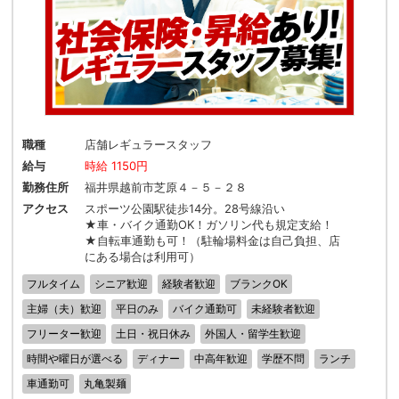
職種
店舗レギュラースタッフ
給与
時給 1150円
勤務住所
福井県越前市芝原４－５－２８
アクセス
スポーツ公園駅徒歩14分。28号線沿い
★車・バイク通勤OK！ガソリン代も規定支給！
★自転車通勤も可！（駐輪場料金は自己負担、店
にある場合は利用可）
フルタイム
シニア歓迎
経験者歓迎
ブランクOK
主婦（夫）歓迎
平日のみ
バイク通勤可
未経験者歓迎
フリーター歓迎
土日・祝日休み
外国人・留学生歓迎
時間や曜日が選べる
ディナー
中高年歓迎
学歴不問
ランチ
車通勤可
丸亀製麺