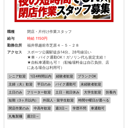
職種
閉店・片付け作業スタッフ
給与
時給 1150円
勤務住所
福井県越前市芝原４－５－２８
アクセス
スポーツ公園駅徒歩14分。28号線沿い
★車・バイク通勤OK！ガソリン代も規定支給！
★自転車通勤も可！（駐輪場料金は自己負担、店
にある場合は利用可）
シニア歓迎
1日4時間以内
経験者歓迎
ブランクOK
主婦（夫）歓迎
平日のみ
バイク通勤可
未経験者歓迎
土日のみ
フリーター歓迎
土日・祝日休み
大学生歓迎
扶養内
短期（3ヶ月以内）
外国人・留学生歓迎
時間や曜日が選べる
閉店作業のみ
中高年歓迎
週3日～
学歴不問
車通勤可
丸亀製麺
週2日～