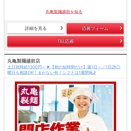
丸亀製麺越前を知る
詳細を見る
応募フォーム
TEL応募
丸亀製麺越前店
土日祝時給1300円～★【朝の短時間だけ】週1日～／1日2h◎
曜日も相談OK！まかない有！シフトは1週間毎♪