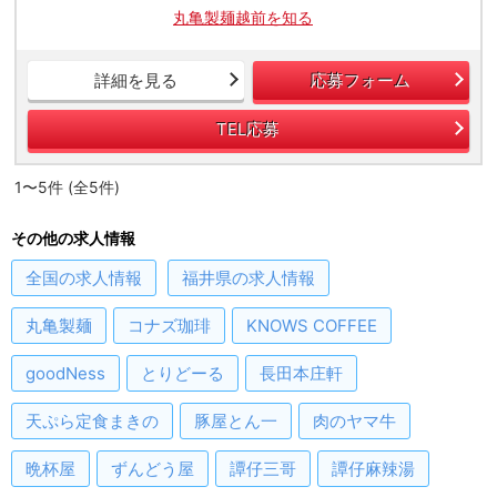
丸亀製麺越前を知る
詳細を見る
応募フォーム
TEL応募
1〜5件 (全5件)
その他の求人情報
全国
の求人情報
福井県
の求人情報
丸亀製麺
コナズ珈琲
KNOWS COFFEE
goodNess
とりどーる
長田本庄軒
天ぷら定食まきの
豚屋とん一
肉のヤマ牛
晩杯屋
ずんどう屋
譚仔三哥
譚仔麻辣湯