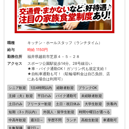
職種
キッチン・ホールスタッフ（ランチタイム）
給与
時給 1150円
勤務住所
福井県越前市芝原４－５－２８
アクセス
スポーツ公園駅徒歩14分。28号線沿い
★車・バイク通勤OK！ガソリン代も規定支給！
★自転車通勤も可！（駐輪場料金は自己負担、店
にある場合は利用可）
シニア歓迎
1日4時間以内
経験者歓迎
ブランクOK
主婦（夫）歓迎
平日のみ
バイク通勤可
未経験者歓迎
土日のみ
フリーター歓迎
土日・祝日休み
大学生歓迎
扶養内
短期（3ヶ月以内）
外国人・留学生歓迎
時間や曜日が選べる
中高年歓迎
週3日～
学歴不問
ランチ
高校生歓迎
車通勤可
丸亀製麺
週2日～