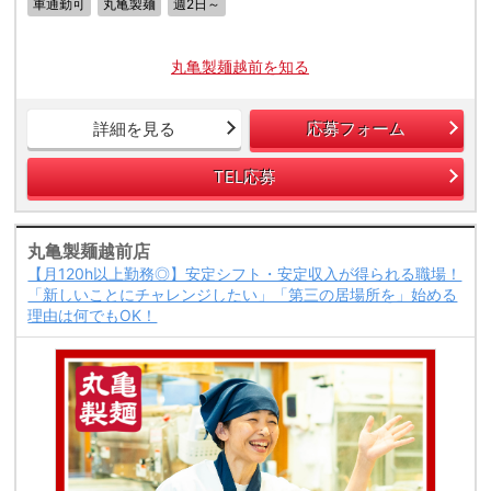
車通勤可
丸亀製麺
週2日～
丸亀製麺越前を知る
詳細を見る
応募フォーム
TEL応募
丸亀製麺越前店
【月120h以上勤務◎】安定シフト・安定収入が得られる職場！
「新しいことにチャレンジしたい」「第三の居場所を」始める
理由は何でもOK！