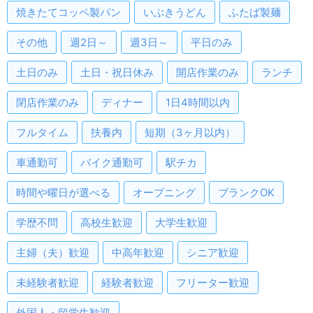
焼きたてコッペ製パン
いぶきうどん
ふたば製麺
その他
週2日～
週3日～
平日のみ
土日のみ
土日・祝日休み
開店作業のみ
ランチ
閉店作業のみ
ディナー
1日4時間以内
フルタイム
扶養内
短期（3ヶ月以内）
車通勤可
バイク通勤可
駅チカ
時間や曜日が選べる
オープニング
ブランクOK
学歴不問
高校生歓迎
大学生歓迎
主婦（夫）歓迎
中高年歓迎
シニア歓迎
未経験者歓迎
経験者歓迎
フリーター歓迎
外国人・留学生歓迎