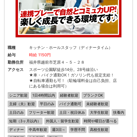
職種
キッチン・ホールスタッフ（ディナータイム）
給与
時給 1150円
勤務住所
福井県越前市芝原４－５－２８
アクセス
スポーツ公園駅徒歩14分。28号線沿い
★車・バイク通勤OK！ガソリン代も規定支給！
★自転車通勤も可！（駐輪場料金は自己負担、店
にある場合は利用可）
シニア歓迎
1日4時間以内
経験者歓迎
ブランクOK
主婦（夫）歓迎
平日のみ
バイク通勤可
未経験者歓迎
土日のみ
フリーター歓迎
土日・祝日休み
大学生歓迎
扶養内
短期（3ヶ月以内）
外国人・留学生歓迎
時間や曜日が選べる
ディナー
中高年歓迎
週3日～
学歴不問
高校生歓迎