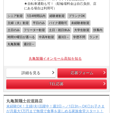
★自転車通勤も可！（駐輪場料金は自己負担、店
にある場合は利用可）
シニア歓迎
1日4時間以内
経験者歓迎
ブランクOK
主婦（夫）歓迎
平日のみ
バイク通勤可
未経験者歓迎
土日のみ
フリーター歓迎
土日・祝日休み
大学生歓迎
扶養内
時間や曜日が選べる
中高年歓迎
週3日～
学歴不問
ランチ
丸亀製麺
週2日～
丸亀製麺イオンモール高知を知る
詳細を見る
応募フォーム
TEL応募
丸亀製麺土佐道路店
未経験OK！主婦(夫)活躍中！週2日～／1日3h～OK◎お子さま
が月最大1万円まで無償で食事を楽しめる家族食堂スタート！