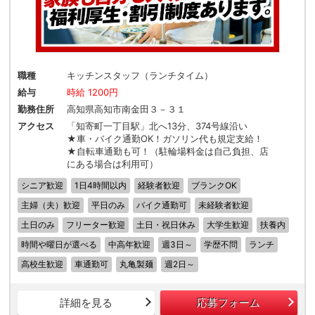
職種
キッチンスタッフ（ランチタイム）
給与
時給 1200円
勤務住所
高知県高知市南金田３－３１
アクセス
「知寄町一丁目駅」北へ13分、374号線沿い
★車・バイク通勤OK！ガソリン代も規定支給！
★自転車通勤も可！（駐輪場料金は自己負担、店
にある場合は利用可）
シニア歓迎
1日4時間以内
経験者歓迎
ブランクOK
主婦（夫）歓迎
平日のみ
バイク通勤可
未経験者歓迎
土日のみ
フリーター歓迎
土日・祝日休み
大学生歓迎
扶養内
時間や曜日が選べる
中高年歓迎
週3日～
学歴不問
ランチ
高校生歓迎
車通勤可
丸亀製麺
週2日～
詳細を見る
応募フォーム