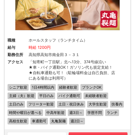
職種
ホールスタッフ（ランチタイム）
給与
時給 1200円
勤務住所
高知県高知市南金田３－３１
アクセス
「知寄町一丁目駅」北へ13分、374号線沿い
★車・バイク通勤OK！ガソリン代も規定支給！
★自転車通勤も可！（駐輪場料金は自己負担、店
にある場合は利用可）
シニア歓迎
1日4時間以内
経験者歓迎
ブランクOK
主婦（夫）歓迎
平日のみ
バイク通勤可
未経験者歓迎
土日のみ
フリーター歓迎
土日・祝日休み
大学生歓迎
扶養内
時間や曜日が選べる
中高年歓迎
週3日～
学歴不問
ランチ
高校生歓迎
車通勤可
丸亀製麺
週2日～