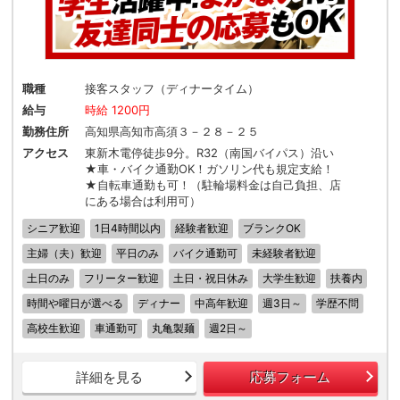
職種
接客スタッフ（ディナータイム）
給与
時給 1200円
勤務住所
高知県高知市高須３－２８－２５
アクセス
東新木電停徒歩9分。R32（南国バイパス）沿い
★車・バイク通勤OK！ガソリン代も規定支給！
★自転車通勤も可！（駐輪場料金は自己負担、店
にある場合は利用可）
シニア歓迎
1日4時間以内
経験者歓迎
ブランクOK
主婦（夫）歓迎
平日のみ
バイク通勤可
未経験者歓迎
土日のみ
フリーター歓迎
土日・祝日休み
大学生歓迎
扶養内
時間や曜日が選べる
ディナー
中高年歓迎
週3日～
学歴不問
高校生歓迎
車通勤可
丸亀製麺
週2日～
詳細を見る
応募フォーム