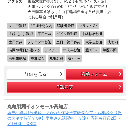
アクセス
東新木電停徒歩9分。R32（南国バイパス）沿い
★車・バイク通勤OK！ガソリン代も規定支給！
★自転車通勤も可！（駐輪場料金は自己負担、店
にある場合は利用可）
シニア歓迎
1日4時間以内
経験者歓迎
ブランクOK
主婦（夫）歓迎
平日のみ
バイク通勤可
未経験者歓迎
土日のみ
フリーター歓迎
土日・祝日休み
大学生歓迎
扶養内
時間や曜日が選べる
ディナー
中高年歓迎
週3日～
学歴不問
高校生歓迎
車通勤可
丸亀製麺
週2日～
詳細を見る
応募フォーム
TEL応募
丸亀製麺イオンモール高知店
給与計算は1分単位！まかない有♪学業優先シフトも相談◎【夜
のスキマ時間でOK】学生さん活躍中！友達と応募も◎週2日～
／1日3h～OK◎