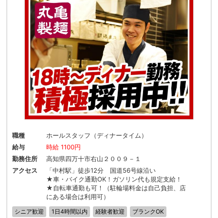
職種
ホールスタッフ（ディナータイム）
給与
時給 1100円
勤務住所
高知県四万十市右山２００９－１
アクセス
「中村駅」徒歩12分 国道56号線沿い
★車・バイク通勤OK！ガソリン代も規定支給！
★自転車通勤も可！（駐輪場料金は自己負担、店
にある場合は利用可）
シニア歓迎
1日4時間以内
経験者歓迎
ブランクOK