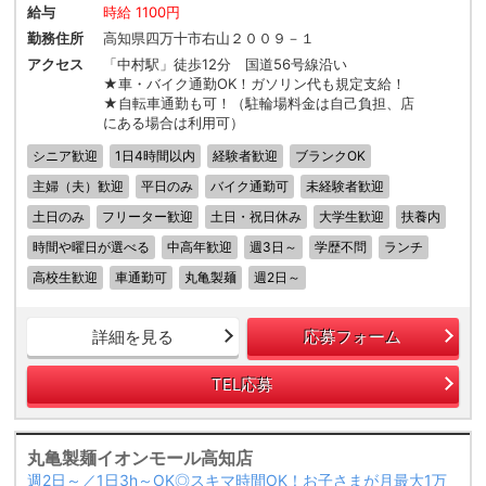
給与
時給 1100円
勤務住所
高知県四万十市右山２００９－１
アクセス
「中村駅」徒歩12分 国道56号線沿い
★車・バイク通勤OK！ガソリン代も規定支給！
★自転車通勤も可！（駐輪場料金は自己負担、店
にある場合は利用可）
シニア歓迎
1日4時間以内
経験者歓迎
ブランクOK
主婦（夫）歓迎
平日のみ
バイク通勤可
未経験者歓迎
土日のみ
フリーター歓迎
土日・祝日休み
大学生歓迎
扶養内
時間や曜日が選べる
中高年歓迎
週3日～
学歴不問
ランチ
高校生歓迎
車通勤可
丸亀製麺
週2日～
詳細を見る
応募フォーム
TEL応募
丸亀製麺イオンモール高知店
週2日～／1日3h～OK◎スキマ時間OK！お子さまが月最大1万