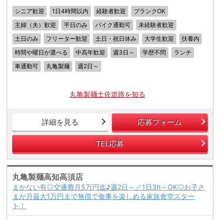
シニア歓迎
1日4時間以内
経験者歓迎
ブランクOK
主婦（夫）歓迎
平日のみ
バイク通勤可
未経験者歓迎
土日のみ
フリーター歓迎
土日・祝日休み
大学生歓迎
扶養内
時間や曜日が選べる
中高年歓迎
週3日～
学歴不問
ランチ
車通勤可
丸亀製麺
週2日～
丸亀製麺土佐道路を知る
詳細を見る
応募フォーム
TEL応募
丸亀製麺高知高須店
まかない有◎交通費月5万円迄♪週2日～／1日3h～OK◎お子さ
まが月最大1万円まで無償で食事を楽しめる家族食堂スター
ト！