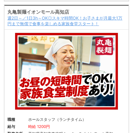
丸亀製麺イオンモール高知店
週2日～／1日3h～OK◎スキマ時間OK！お子さまが月最大1万
円まで無償で食事を楽しめる家族食堂スタート！
職種
ホールスタッフ（ランチタイム）
給与
時給 1200円