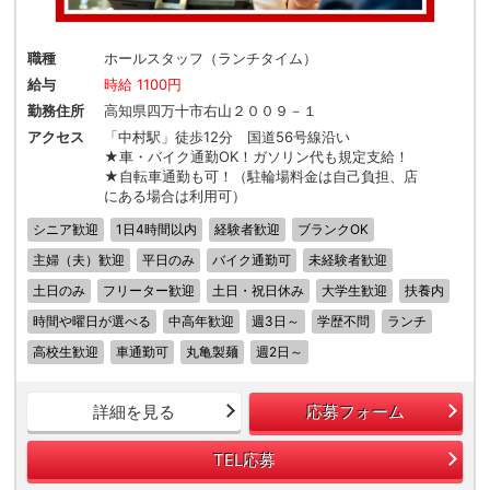
職種
ホールスタッフ（ランチタイム）
給与
時給 1100円
勤務住所
高知県四万十市右山２００９－１
アクセス
「中村駅」徒歩12分 国道56号線沿い
★車・バイク通勤OK！ガソリン代も規定支給！
★自転車通勤も可！（駐輪場料金は自己負担、店
にある場合は利用可）
シニア歓迎
1日4時間以内
経験者歓迎
ブランクOK
主婦（夫）歓迎
平日のみ
バイク通勤可
未経験者歓迎
土日のみ
フリーター歓迎
土日・祝日休み
大学生歓迎
扶養内
時間や曜日が選べる
中高年歓迎
週3日～
学歴不問
ランチ
高校生歓迎
車通勤可
丸亀製麺
週2日～
詳細を見る
応募フォーム
TEL応募