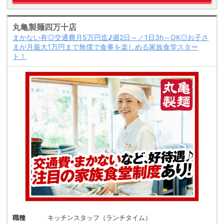
丸亀製麺四万十店
まかない有◎交通費月5万円迄♪週2日～／1日3h～OK◎お子さ
まが月最大1万円まで無償で食事を楽しめる家族食堂スター
ト！
職種
キッチンスタッフ（ランチタイム）