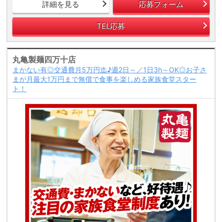
詳細を見る
応募フォーム
TEL応募
丸亀製麺四万十店
まかない有◎交通費月5万円迄♪週2日～／1日3h～OK◎お子さ
まが月最大1万円まで無償で食事を楽しめる家族食堂スター
ト！