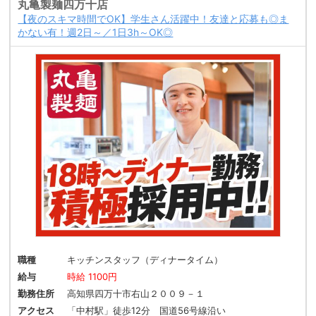
丸亀製麺四万十店
【夜のスキマ時間でOK】学生さん活躍中！友達と応募も◎ま
かない有！週2日～／1日3h～OK◎
職種
キッチンスタッフ（ディナータイム）
給与
時給 1100円
勤務住所
高知県四万十市右山２００９－１
アクセス
「中村駅」徒歩12分 国道56号線沿い