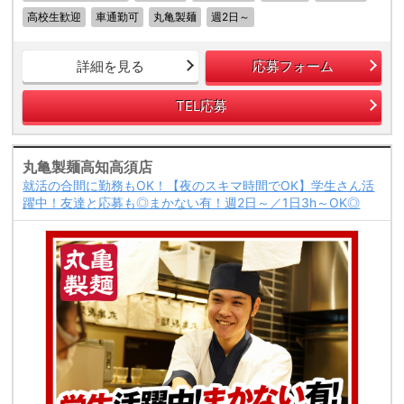
高校生歓迎
車通勤可
丸亀製麺
週2日～
詳細を見る
応募フォーム
TEL応募
丸亀製麺高知高須店
就活の合間に勤務もOK！【夜のスキマ時間でOK】学生さん活
躍中！友達と応募も◎まかない有！週2日～／1日3h～OK◎