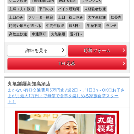
シニア歓迎
1日4時間以内
経験者歓迎
ブランクOK
主婦（夫）歓迎
平日のみ
バイク通勤可
未経験者歓迎
土日のみ
フリーター歓迎
土日・祝日休み
大学生歓迎
扶養内
時間や曜日が選べる
中高年歓迎
週3日～
学歴不問
ランチ
高校生歓迎
車通勤可
丸亀製麺
週2日～
詳細を見る
応募フォーム
TEL応募
丸亀製麺高知高須店
まかない有◎交通費月5万円迄♪週2日～／1日3h～OK◎お子さ
まが月最大1万円まで無償で食事を楽しめる家族食堂スター
ト！