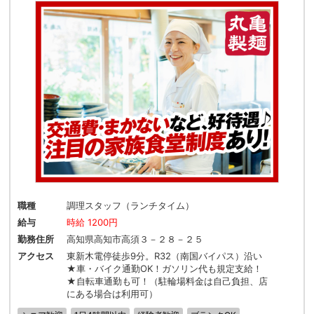
職種
調理スタッフ（ランチタイム）
給与
時給 1200円
勤務住所
高知県高知市高須３－２８－２５
アクセス
東新木電停徒歩9分。R32（南国バイパス）沿い
★車・バイク通勤OK！ガソリン代も規定支給！
★自転車通勤も可！（駐輪場料金は自己負担、店
にある場合は利用可）