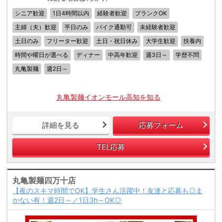
シニア歓迎
1日4時間以内
経験者歓迎
ブランクOK
主婦（夫）歓迎
平日のみ
バイク通勤可
未経験者歓迎
土日のみ
フリーター歓迎
土日・祝日休み
大学生歓迎
扶養内
時間や曜日が選べる
ディナー
中高年歓迎
週3日～
学歴不問
丸亀製麺
週2日～
丸亀製麺イオンモール高知を知る
詳細を見る
応募フォーム
TEL応募
丸亀製麺四万十店
【夜のスキマ時間でOK】学生さん活躍中！友達と応募も◎ま
かない有！週2日～／1日3h～OK◎