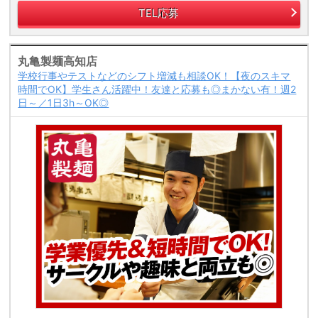
TEL応募
丸亀製麺高知店
学校行事やテストなどのシフト増減も相談OK！【夜のスキマ
時間でOK】学生さん活躍中！友達と応募も◎まかない有！週2
日～／1日3h～OK◎