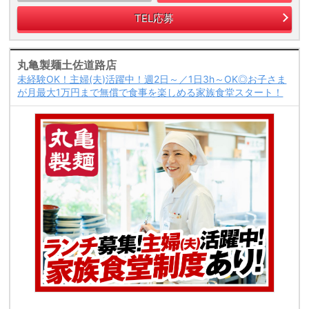
TEL応募
丸亀製麺土佐道路店
未経験OK！主婦(夫)活躍中！週2日～／1日3h～OK◎お子さま
が月最大1万円まで無償で食事を楽しめる家族食堂スタート！