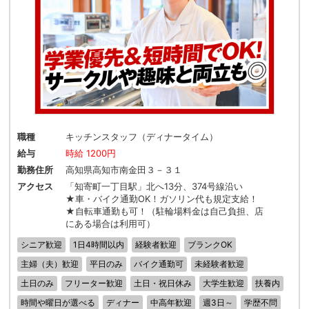
職種
キッチンスタッフ（ディナータイム）
給与
時給 1200円
勤務住所
高知県高知市南金田３－３１
アクセス
「知寄町一丁目駅」北へ13分、374号線沿い
★車・バイク通勤OK！ガソリン代も規定支給！
★自転車通勤も可！（駐輪場料金は自己負担、店
にある場合は利用可）
シニア歓迎
1日4時間以内
経験者歓迎
ブランクOK
主婦（夫）歓迎
平日のみ
バイク通勤可
未経験者歓迎
土日のみ
フリーター歓迎
土日・祝日休み
大学生歓迎
扶養内
時間や曜日が選べる
ディナー
中高年歓迎
週3日～
学歴不問