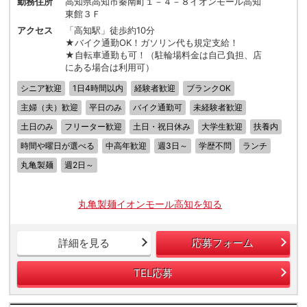
勤務住所
高知県高知市秦南町１－４－８イオンモール高知
東館３Ｆ
アクセス
「高知駅」徒歩約10分
★バイク通勤OK！ガソリン代も規定支給！
★自転車通勤も可！（駐輪場料金は自己負担、店
にある場合は利用可）
シニア歓迎
1日4時間以内
経験者歓迎
ブランクOK
主婦（夫）歓迎
平日のみ
バイク通勤可
未経験者歓迎
土日のみ
フリーター歓迎
土日・祝日休み
大学生歓迎
扶養内
時間や曜日が選べる
中高年歓迎
週3日～
学歴不問
ランチ
丸亀製麺
週2日～
丸亀製麺イオンモール高知を知る
詳細を見る
応募フォーム
TEL応募