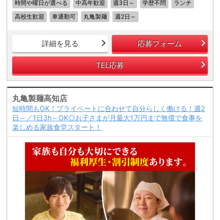
時間や曜日が選べる
中高年歓迎
週3日～
学歴不問
ランチ
高校生歓迎
車通勤可
丸亀製麺
週2日～
詳細を見る
応募フォーム
TEL応募
丸亀製麺高知店
短時間もOK！プライベートに合わせて自分らしく働ける！週2
日～／1日3h～OK◎お子さまが月最大1万円まで無償で食事を
楽しめる家族食堂スタート！