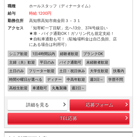
職種
ホールスタッフ（ディナータイム）
給与
時給 1200円
勤務住所
高知県高知市南金田３－３１
アクセス
「知寄町一丁目駅」北へ13分、374号線沿い
★車・バイク通勤OK！ガソリン代も規定支給！
★自転車通勤も可！（駐輪場料金は自己負担、店
にある場合は利用可）
シニア歓迎
1日4時間以内
経験者歓迎
ブランクOK
主婦（夫）歓迎
平日のみ
バイク通勤可
未経験者歓迎
土日のみ
フリーター歓迎
土日・祝日休み
大学生歓迎
扶養内
時間や曜日が選べる
ディナー
中高年歓迎
週3日～
学歴不問
高校生歓迎
車通勤可
丸亀製麺
週2日～
詳細を見る
応募フォーム
TEL応募