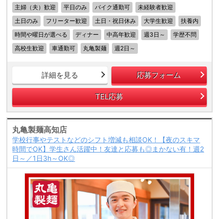
主婦（夫）歓迎
平日のみ
バイク通勤可
未経験者歓迎
土日のみ
フリーター歓迎
土日・祝日休み
大学生歓迎
扶養内
時間や曜日が選べる
ディナー
中高年歓迎
週3日～
学歴不問
高校生歓迎
車通勤可
丸亀製麺
週2日～
詳細を見る
応募フォーム
TEL応募
丸亀製麺高知店
学校行事やテストなどのシフト増減も相談OK！【夜のスキマ
時間でOK】学生さん活躍中！友達と応募も◎まかない有！週2
日～／1日3h～OK◎