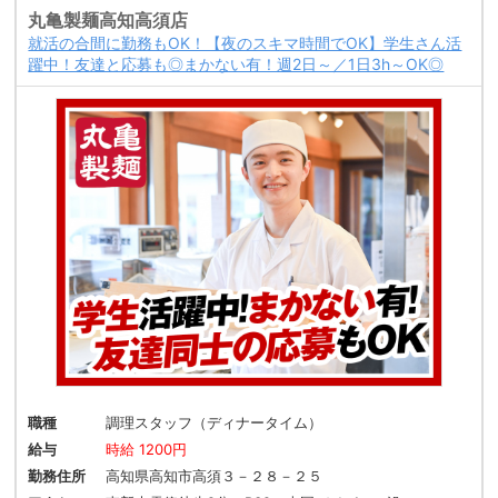
丸亀製麺高知高須店
就活の合間に勤務もOK！【夜のスキマ時間でOK】学生さん活
躍中！友達と応募も◎まかない有！週2日～／1日3h～OK◎
職種
調理スタッフ（ディナータイム）
給与
時給 1200円
勤務住所
高知県高知市高須３－２８－２５