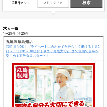
25
検索
条件をクリア
件ヒット
求人一覧
1〜25件 (全25件)
丸亀製麺高知店
短時間もOK！プライベートに合わせて自分らしく働ける！週2
日～／1日3h～OK◎お子さまが月最大1万円まで無償で食事を
楽しめる家族食堂スタート！