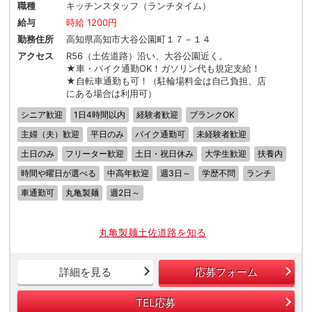
職種
キッチンスタッフ（ランチタイム）
給与
時給 1200円
勤務住所
高知県高知市大谷公園町１７－１４
アクセス
R56（土佐道路）沿い、大谷公園近く。
★車・バイク通勤OK！ガソリン代も規定支給！
★自転車通勤も可！（駐輪場料金は自己負担、店
にある場合は利用可）
シニア歓迎
1日4時間以内
経験者歓迎
ブランクOK
主婦（夫）歓迎
平日のみ
バイク通勤可
未経験者歓迎
土日のみ
フリーター歓迎
土日・祝日休み
大学生歓迎
扶養内
時間や曜日が選べる
中高年歓迎
週3日～
学歴不問
ランチ
車通勤可
丸亀製麺
週2日～
丸亀製麺土佐道路を知る
詳細を見る
応募フォーム
TEL応募