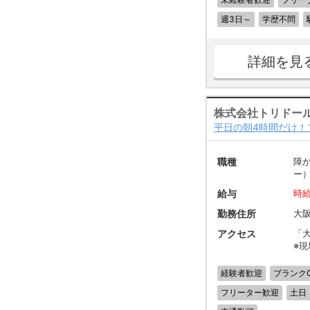
週3日～
学歴不問
詳細を見
株式会社トリドー
平日の朝4時間だけ！
職種
障
ー
給与
時給
勤務住所
大
アクセス
「大
※
経験者歓迎
ブランク
フリーター歓迎
土日