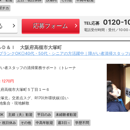
駅チカ
0120-1
TEL応募
る
応募フォーム
電話受付時間：受付／10:00～
ルＤ＆Ｉ 大阪府高槻市大塚町
ブランクOK◎40代・50代・シニアの方活躍中｜障がい者清掃スタッフ
がい者スタッフの清掃業務サポート（トレーナ
）
 1270円
阪府高槻市大塚町５丁目１ー６
塚北」交差点スグ、R170(外環状線)沿い
現地集合・現地解散
OK
主婦（夫）歓迎
平日のみ
未経験者歓迎
・祝日休み
その他
中高年歓迎
週3日～
学歴不問