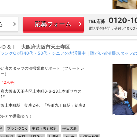
0120-1
TEL応募
る
応募フォーム
電話受付時間：受付／10:00～
ルＤ＆Ｉ 大阪府大阪市天王寺区
ランクOK◎40代・50代・シニアの方活躍中｜障がい者清掃スタッフ
がい者スタッフの清掃業務サポート（フリートレ
ナー）
 1270円
府大阪市天王寺区上本町6-6-23上本町サウス
1F
大阪上本町駅」徒歩2分、「谷町九丁目駅」徒歩3
駅チカで通勤楽々！
迎
ブランクOK
主婦（夫）歓迎
平日のみ
ター歓迎
土日・祝日休み
扶養内
その他
中高年歓迎