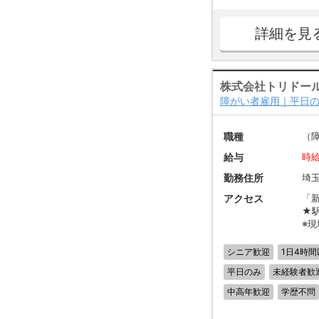
詳細を見
株式会社トリドー
障がい者雇用｜平日の
職種
（
給与
時給
勤務住所
埼玉
アクセス
「
★
※
シニア歓迎
1日4時間
平日のみ
未経験者歓
中高年歓迎
学歴不問