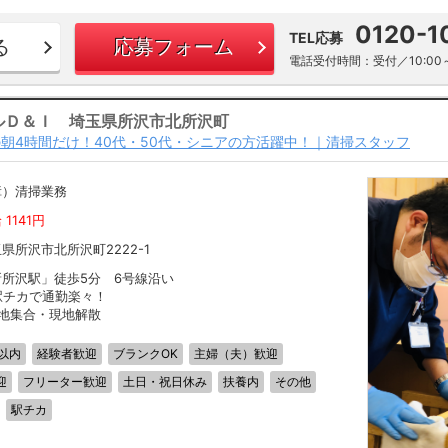
0120-1
TEL応募
る
応募フォーム
電話受付時間：受付／10:00～
ルＤ＆Ｉ 埼玉県所沢市北所沢町
朝4時間だけ！40代・50代・シニアの方活躍中！｜清掃スタッフ
障）清掃業務
 1141円
県所沢市北所沢町2222-1
新所沢駅」徒歩5分 6号線沿い
駅チカで通勤楽々！
現地集合・現地解散
以内
経験者歓迎
ブランクOK
主婦（夫）歓迎
迎
フリーター歓迎
土日・祝日休み
扶養内
その他
駅チカ