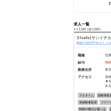
1
求人一覧
1〜13件 (全13件)
31cafe(サンイチ
時給1300円☆おし
職種
従
給与
時給
勤務住所
東京
アクセス
各
★
あ
フルタイム
経験者歓
未経験者歓迎
フリー
時間や曜日が選べる