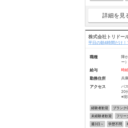
詳細を見
株式会社トリドー
平日の朝4時間だけ！
職種
障
ー
給与
時給
勤務住所
兵庫
アクセス
バ
20
※
経験者歓迎
ブランク
未経験者歓迎
フリー
週3日～
学歴不問