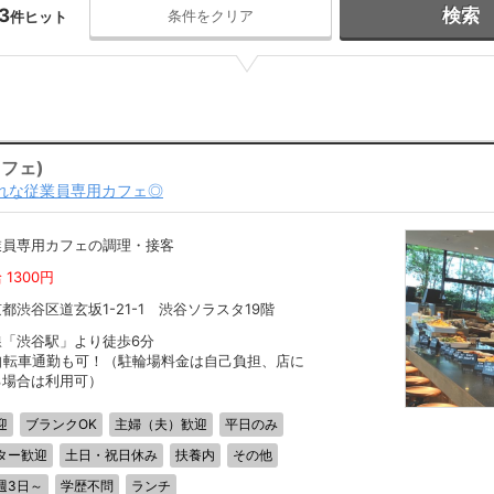
3
検索
条件をクリア
件ヒット
カフェ)
ゃれな従業員専用カフェ◎
業員専用カフェの調理・接客
 1300円
都渋谷区道玄坂1-21-1 渋谷ソラスタ19階
線「渋谷駅」より徒歩6分
自転車通勤も可！（駐輪場料金は自己負担、店に
る場合は利用可）
迎
ブランクOK
主婦（夫）歓迎
平日のみ
ター歓迎
土日・祝日休み
扶養内
その他
週3日～
学歴不問
ランチ