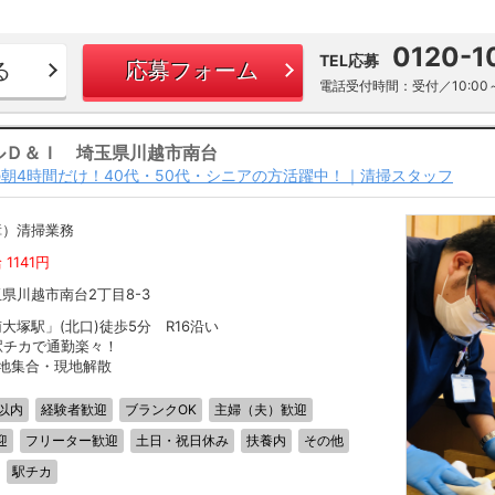
0120-1
TEL応募
る
応募フォーム
電話受付時間：受付／10:00～
ルＤ＆Ｉ 埼玉県川越市南台
朝4時間だけ！40代・50代・シニアの方活躍中！｜清掃スタッフ
障）清掃業務
 1141円
県川越市南台2丁目8-3
大塚駅」(北口)徒歩5分 R16沿い
駅チカで通勤楽々！
現地集合・現地解散
以内
経験者歓迎
ブランクOK
主婦（夫）歓迎
迎
フリーター歓迎
土日・祝日休み
扶養内
その他
駅チカ