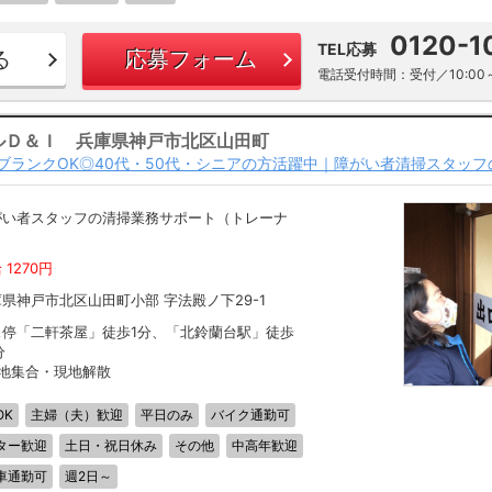
0120-1
TEL応募
る
応募フォーム
電話受付時間：受付／10:00～
ルＤ＆Ｉ 兵庫県神戸市北区山田町
ブランクOK◎40代・50代・シニアの方活躍中｜障がい者清掃スタッフ
がい者スタッフの清掃業務サポート（トレーナ
）
 1270円
県神戸市北区山田町小部 字法殿ノ下29-1
ス停「二軒茶屋」徒歩1分、「北鈴蘭台駅」徒歩
分
現地集合・現地解散
OK
主婦（夫）歓迎
平日のみ
バイク通勤可
ター歓迎
土日・祝日休み
その他
中高年歓迎
車通勤可
週2日～