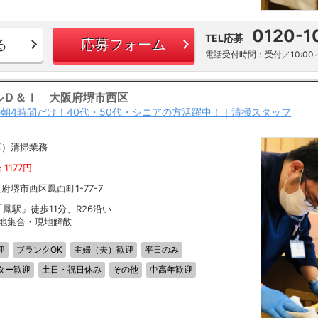
0120-1
TEL応募
る
応募フォーム
電話受付時間：受付／10:00～
ルＤ＆Ｉ 大阪府堺市西区
朝4時間だけ！40代・50代・シニアの方活躍中！｜清掃スタッフ
障）清掃業務
 1177円
府堺市西区鳳西町1-77-7
「鳳駅」徒歩11分、R26沿い
現地集合・現地解散
迎
ブランクOK
主婦（夫）歓迎
平日のみ
ター歓迎
土日・祝日休み
その他
中高年歓迎