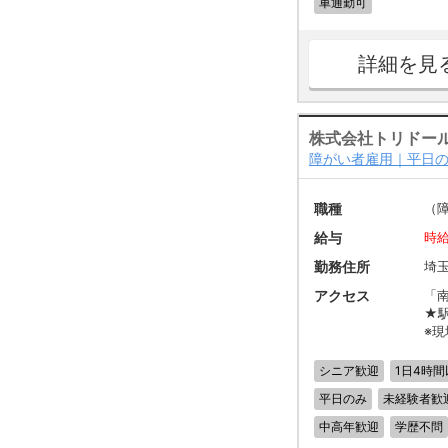
車通勤可
詳細を見
株式会社トリドー
障がい者雇用｜平日の
職種
（
給与
時給
勤務住所
埼玉
アクセス
「南
★
※
シニア歓迎
1日4時間
平日のみ
未経験者歓
中高年歓迎
学歴不問