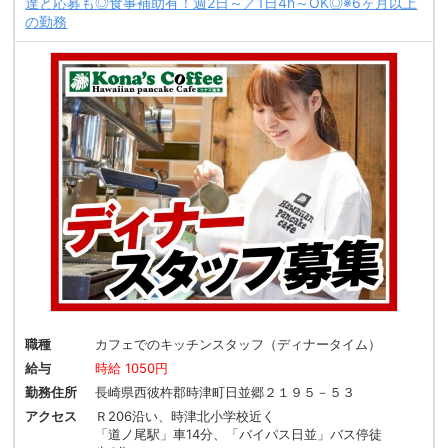
達と応募も◎食事補助有！週2日～／1日4h～OK◎※6ヶ月以上
の勤務
職種
カフェでのキッチンスタッフ（ディナータイム）
給与
時給 1050円
勤務住所
長崎県西彼杵郡時津町日並郷２１９５－５３
アクセス
Ｒ206沿い、時津北小学校近く
「道ノ尾駅」車14分、「バイパス日並」バス停徒