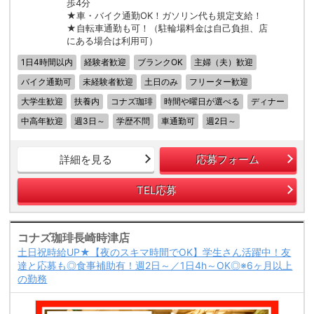
歩4分
★車・バイク通勤OK！ガソリン代も規定支給！
★自転車通勤も可！（駐輪場料金は自己負担、店
にある場合は利用可）
1日4時間以内
経験者歓迎
ブランクOK
主婦（夫）歓迎
バイク通勤可
未経験者歓迎
土日のみ
フリーター歓迎
大学生歓迎
扶養内
コナズ珈琲
時間や曜日が選べる
ディナー
中高年歓迎
週3日～
学歴不問
車通勤可
週2日～
詳細を見る
応募フォーム
TEL応募
コナズ珈琲長崎時津店
土日祝時給UP★【夜のスキマ時間でOK】学生さん活躍中！友
達と応募も◎食事補助有！週2日～／1日4h～OK◎※6ヶ月以上
の勤務