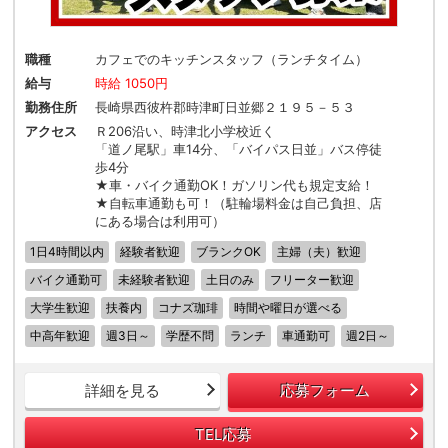
職種
カフェでのキッチンスタッフ（ランチタイム）
給与
時給 1050円
勤務住所
長崎県西彼杵郡時津町日並郷２１９５－５３
アクセス
Ｒ206沿い、時津北小学校近く
「道ノ尾駅」車14分、「バイパス日並」バス停徒
歩4分
★車・バイク通勤OK！ガソリン代も規定支給！
★自転車通勤も可！（駐輪場料金は自己負担、店
にある場合は利用可）
1日4時間以内
経験者歓迎
ブランクOK
主婦（夫）歓迎
バイク通勤可
未経験者歓迎
土日のみ
フリーター歓迎
大学生歓迎
扶養内
コナズ珈琲
時間や曜日が選べる
中高年歓迎
週3日～
学歴不問
ランチ
車通勤可
週2日～
詳細を見る
応募フォーム
TEL応募