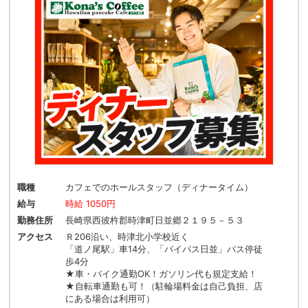
職種
カフェでのホールスタッフ（ディナータイム）
給与
時給 1050円
勤務住所
長崎県西彼杵郡時津町日並郷２１９５－５３
アクセス
Ｒ206沿い、時津北小学校近く
「道ノ尾駅」車14分、「バイパス日並」バス停徒
歩4分
★車・バイク通勤OK！ガソリン代も規定支給！
★自転車通勤も可！（駐輪場料金は自己負担、店
にある場合は利用可）