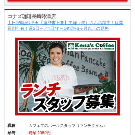
コナズ珈琲長崎時津店
土日祝時給UP★【履歴書不要】主婦（夫）さん活躍中！従業
員割引有！週2日～／1日4h～OK◎※6ヶ月以上の勤務
職種
カフェでのホールスタッフ（ランチタイム）
給与
時給 1050円