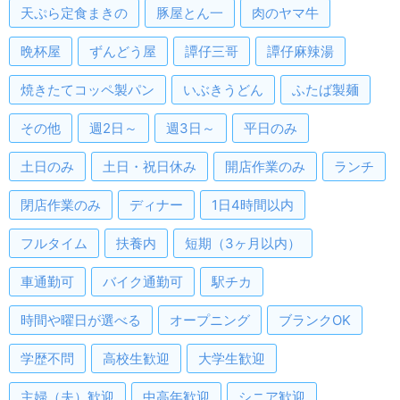
天ぷら定食まきの
豚屋とん一
肉のヤマ牛
晩杯屋
ずんどう屋
譚仔三哥
譚仔麻辣湯
焼きたてコッペ製パン
いぶきうどん
ふたば製麺
その他
週2日～
週3日～
平日のみ
土日のみ
土日・祝日休み
開店作業のみ
ランチ
閉店作業のみ
ディナー
1日4時間以内
フルタイム
扶養内
短期（3ヶ月以内）
車通勤可
バイク通勤可
駅チカ
時間や曜日が選べる
オープニング
ブランクOK
学歴不問
高校生歓迎
大学生歓迎
主婦（夫）歓迎
中高年歓迎
シニア歓迎