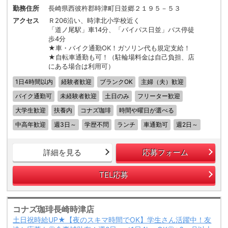
勤務住所
長崎県西彼杵郡時津町日並郷２１９５－５３
アクセス
Ｒ206沿い、時津北小学校近く
「道ノ尾駅」車14分、「バイパス日並」バス停徒
歩4分
★車・バイク通勤OK！ガソリン代も規定支給！
★自転車通勤も可！（駐輪場料金は自己負担、店
にある場合は利用可）
1日4時間以内
経験者歓迎
ブランクOK
主婦（夫）歓迎
バイク通勤可
未経験者歓迎
土日のみ
フリーター歓迎
大学生歓迎
扶養内
コナズ珈琲
時間や曜日が選べる
中高年歓迎
週3日～
学歴不問
ランチ
車通勤可
週2日～
詳細を見る
応募フォーム
TEL応募
コナズ珈琲長崎時津店
土日祝時給UP★【夜のスキマ時間でOK】学生さん活躍中！友