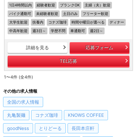
1日4時間以内
経験者歓迎
ブランクOK
主婦（夫）歓迎
バイク通勤可
未経験者歓迎
土日のみ
フリーター歓迎
大学生歓迎
扶養内
コナズ珈琲
時間や曜日が選べる
ディナー
中高年歓迎
週3日～
学歴不問
車通勤可
週2日～
詳細を見る
応募フォーム
TEL応募
1〜4件 (全4件)
その他の求人情報
全国
の求人情報
丸亀製麺
コナズ珈琲
KNOWS COFFEE
goodNess
とりどーる
長田本庄軒