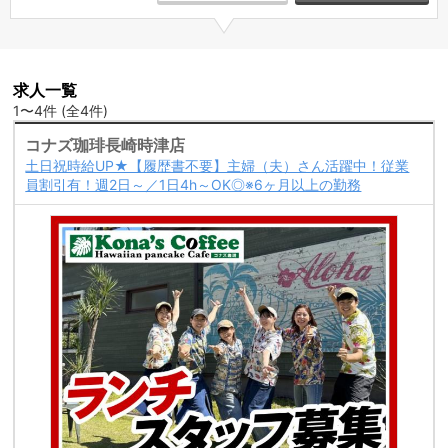
求人一覧
1〜4件 (全4件)
コナズ珈琲長崎時津店
土日祝時給UP★【履歴書不要】主婦（夫）さん活躍中！従業
員割引有！週2日～／1日4h～OK◎※6ヶ月以上の勤務