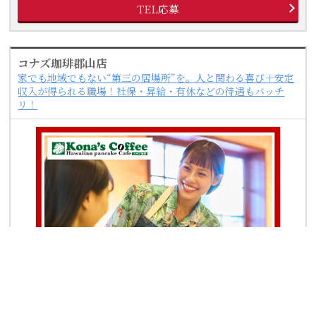
TEL応募
コナズ珈琲郡山店
家でも地域でもない“第三の居場所”を。人と関わる喜び＋安定
収入が得られる職場！社保・昇給・有休などの待遇もバッチ
リ！