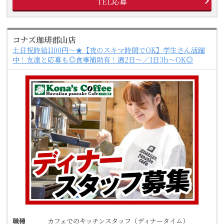
TEL応募
コナズ珈琲郡山店
土日祝時給1100円～★【夜のスキマ時間でOK】学生さん活躍
中！友達と応募も◎食事補助有！週2日～／1日3h～OK◎
職種
カフェでのキッチンスタッフ（ディナータイム）