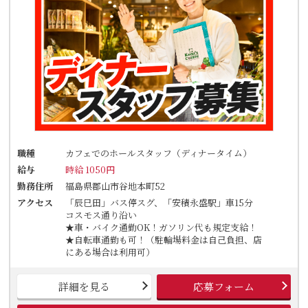
職種
カフェでのホールスタッフ（ディナータイム）
給与
時給 1050円
勤務住所
福島県郡山市谷地本町52
アクセス
「辰巳田」バス停スグ、「安積永盛駅」車15分
コスモス通り沿い
★車・バイク通勤OK！ガソリン代も規定支給！
★自転車通勤も可！（駐輪場料金は自己負担、店
にある場合は利用可）
詳細を見る
応募フォーム