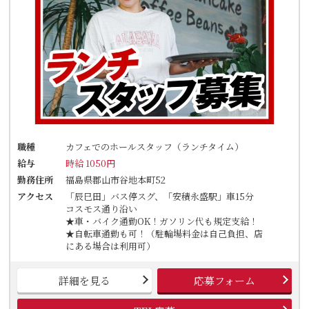
職種
カフェでのホールスタッフ（ランチタイム）
給与
時給 1050円
勤務住所
福島県郡山市谷地本町52
アクセス
「辰巳田」バス停スグ、「安積永盛駅」車15分
コスモス通り沿い
★車・バイク通勤OK！ガソリン代も規定支給！
★自転車通勤も可！（駐輪場料金は自己負担、店
にある場合は利用可）
詳細を見る
応募フォーム