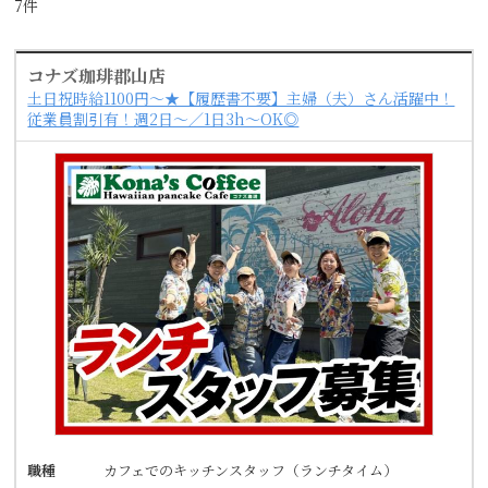
7件
コナズ珈琲郡山店
土日祝時給1100円～★【履歴書不要】主婦（夫）さん活躍中！
従業員割引有！週2日～／1日3h～OK◎
職種
カフェでのキッチンスタッフ（ランチタイム）