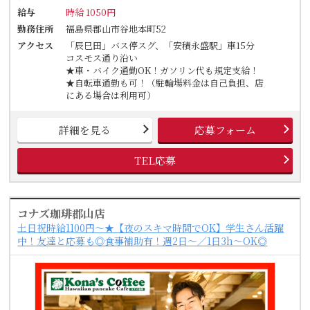
給与
時給 1050円
勤務住所
福島県郡山市谷地本町52
アクセス
「辰巳田」バス停スグ、「安積永盛駅」車15分
コスモス通り沿い
★車・バイク通勤OK！ガソリン代も規定支給！
★自転車通勤も可！（駐輪場料金は自己負担、店
にある場合は利用可）
詳細を見る
応募フォーム
TEL応募
コナズ珈琲郡山店
土日祝時給1100円～★【夜のスキマ時間でOK】学生さん活躍
中！友達と応募も◎食事補助有！週2日～／1日3h～OK◎