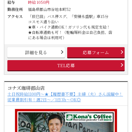
給与
時給 1050円
勤務住所
福島県郡山市谷地本町52
アクセス
「辰巳田」バス停スグ、「安積永盛駅」車15分
コスモス通り沿い
★車・バイク通勤OK！ガソリン代も規定支給！
★自転車通勤も可！（駐輪場料金は自己負担、店
にある場合は利用可）
詳細を見る
応募フォーム
TEL応募
コナズ珈琲郡山店
土日祝時給1100円～★【履歴書不要】主婦（夫）さん活躍中！
従業員割引有！週2日～／1日3h～OK◎