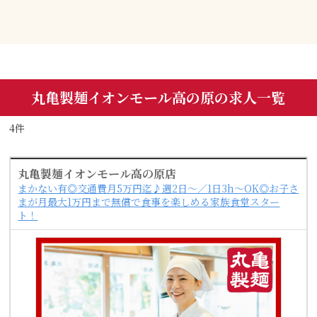
丸亀製麺イオンモール高の原の求人一覧
4件
丸亀製麺イオンモール高の原店
まかない有◎交通費月5万円迄♪週2日～／1日3h～OK◎お子さ
まが月最大1万円まで無償で食事を楽しめる家族食堂スター
ト！