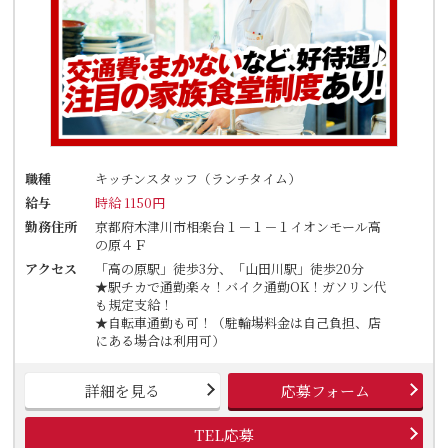
職種
キッチンスタッフ（ランチタイム）
給与
時給 1150円
勤務住所
京都府木津川市相楽台１－１－１イオンモール高
の原４Ｆ
アクセス
「高の原駅」徒歩3分、「山田川駅」徒歩20分
★駅チカで通勤楽々！バイク通勤OK！ガソリン代
も規定支給！
★自転車通勤も可！（駐輪場料金は自己負担、店
にある場合は利用可）
詳細を見る
応募フォーム
TEL応募