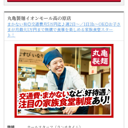
丸亀製麺イオンモール高の原店
まかない有◎交通費月5万円迄♪週2日～／1日3h～OK◎お子さ
まが月最大1万円まで無償で食事を楽しめる家族食堂スター
ト！
職種
ホールスタッフ（ランチタイム）